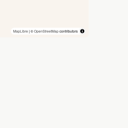
MapLibre
| ©
OpenStreetMap
contributors