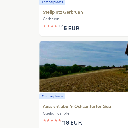
Camperplaats
Stellplatz Gerbrunn
Gerbrunn
★
★
★
★
★
4
5 EUR
Camperplaats
Aussicht über'n Ochsenfurter Gau
Gaukönigshofen
★
★
★
★
★
5
18 EUR