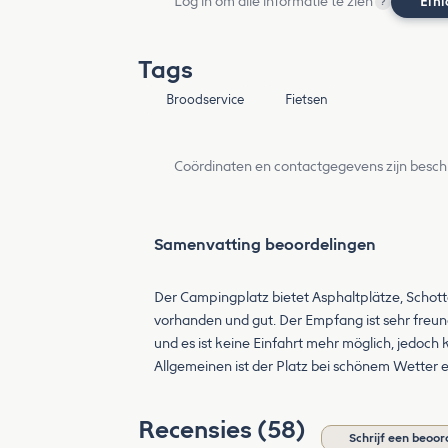
Log in om alle informatie te zien
Ein
?
Tags
Broodservice
Fietsen
Coördinaten en contactgegevens zijn besch
Samenvatting beoordelingen
Der Campingplatz bietet Asphaltplätze, Schott
vorhanden und gut. Der Empfang ist sehr freund
und es ist keine Einfahrt mehr möglich, jedo
Allgemeinen ist der Platz bei schönem Wetter
Recensies (58)
Schrijf een beoor