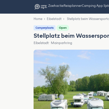
Zoekactie
Reisplanner
Camping App lijs
Home
›
Eibelstadt
›
Stellplatz beim Wassersportc
Open
Camperplaats
Stellplatz beim Wasserspor
Eibelstadt · Mainparkring