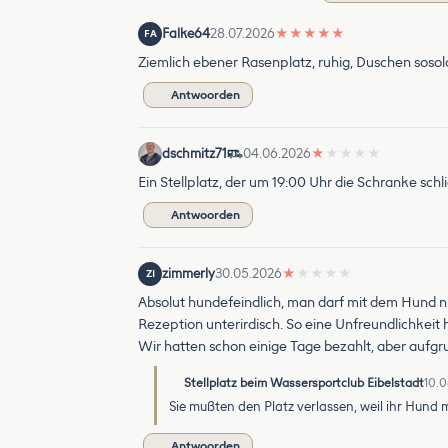
Falke64
28.07.2026
★
★
★
★
★
FA
Ziemlich ebener Rasenplatz, ruhig, Duschen sosolal
Antwoorden
dschmitz71
04.06.2026
★
★
★
★
★
Ein Stellplatz, der um 19:00 Uhr die Schranke schli
Antwoorden
zimmerly
30.05.2026
★
★
★
★
★
ZI
Absolut hundefeindlich, man darf mit dem Hund nic
Rezeption unterirdisch. So eine Unfreundlichkeit 
Wir hatten schon einige Tage bezahlt, aber aufg
Stellplatz beim Wassersportclub Eibelstadt
10.
Sie mußten den Platz verlassen, weil ihr Hund
Antwoorden