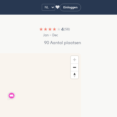
♥
Einloggen
★
★
★
★
★
4
(58)
Jan – Dec
90 Aantal plaatsen