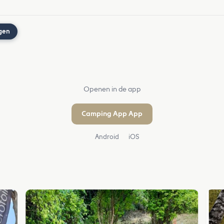
gen
Openen in de app
Camping App App
Android
iOS