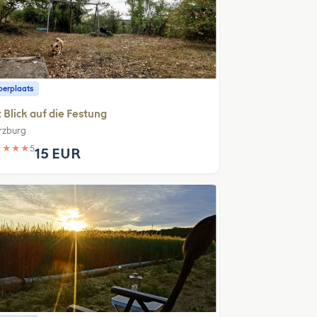
erplaats
 Blick auf die Festung
zburg
★
★
★
★
5
15 EUR