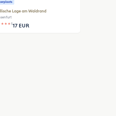
erplaats
llische Lage am Waldrand
senfurt
★
★
★
★
5
17 EUR