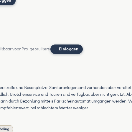
loggen
ikbaar voor Pro-gebruikers.
Einloggen
erstraße und Rasenplätze. Sanitäranlagen sind vorhanden aber veraltet
lich. Brötchenservice und Touren sind verfügbar, aber nicht genutzt. Ab
ch kann durch Bezahlung mittels Parkscheinautomat umgangen werden. W
 empfehlenswert, bei schlechtem Wetter weniger.
deling