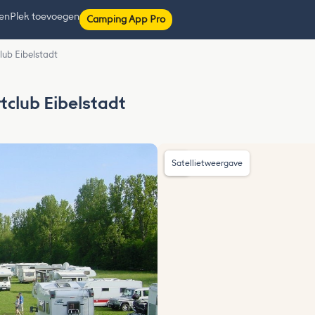
ten
Plek toevoegen
Camping App Pro
lub Eibelstadt
tclub Eibelstadt
Satellietweergave