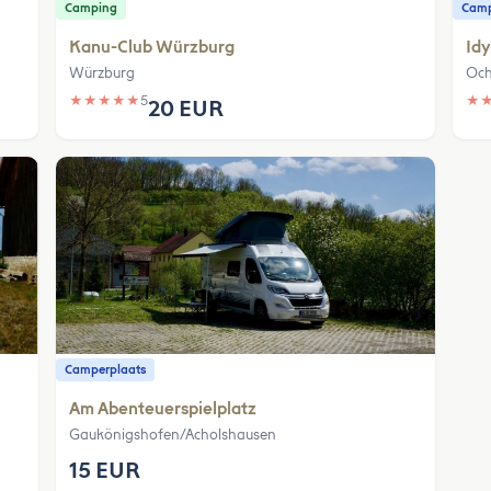
Camping
Camp
Kanu-Club Würzburg
Idy
Würzburg
Och
★
★
★
★
★
5
★
20 EUR
Camperplaats
Am Abenteuerspielplatz
Gaukönigshofen/Acholshausen
15 EUR