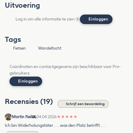
Uitvoering
Log in om alle informatie te zien
Einloggen
?
Tags
Fietsen
Wandeltocht
Coördinaten en contactgegevens zijn beschikbaar voor Pro-
gebruikers.
Einloggen
Recensies (19)
Schrijf een beoordeling
Martin Keil
04.04.2026
★
★
★
★
★
Ich bin Widerholungstäter. . . . was den Platz betrifft. . . .