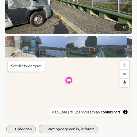
12
Satellietweergave
MapLibre
| ©
OpenStreetMap
contributors
Uploaden
Wat opgegeven is, is fout?