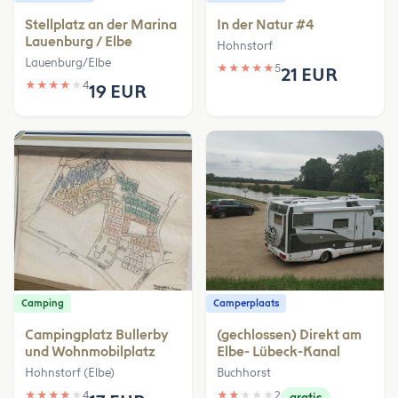
Stellplatz an der Marina
In der Natur #4
Lauenburg / Elbe
Hohnstorf
Lauenburg/Elbe
★
★
★
★
★
5
21 EUR
★
★
★
★
★
4
19 EUR
Camping
Camperplaats
Campingplatz Bullerby
(gechlossen) Direkt am
und Wohnmobilplatz
Elbe- Lübeck-Kanal
Hohnstorf (Elbe)
Buchhorst
★
★
★
★
★
4
★
★
★
★
★
2
gratis