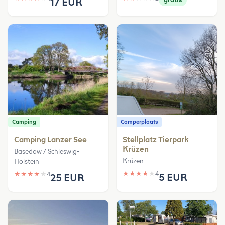
17 EUR
Camping
Camperplaats
Camping Lanzer See
Stellplatz Tierpark
Krüzen
Basedow / Schleswig-
Krüzen
Holstein
★
★
★
★
★
4
★
★
★
★
★
4
5 EUR
25 EUR