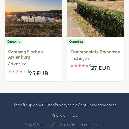
Camping
Camping
Camping Flecken
Campingplatz Reihersee
Artlenburg
Brietlingen
Artlenburg
★
★
★
★
★
5
27 EUR
★
★
★
★
★
4
25 EUR
Home
Reisplanner
Lijsten
Privacybeleid
Gebruiksvoorwaarden
Android
iOS
© 2026 Camping App. Alle rechten voorbehouden.