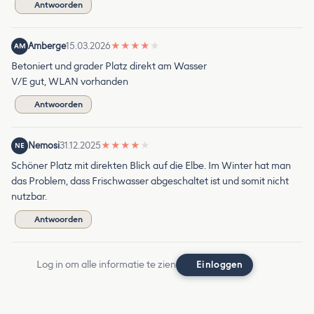
Antwoorden
Amberge
15.03.2026
★
★
★
★
★
AM
Betoniert und grader Platz direkt am Wasser
V/E gut, WLAN vorhanden
Antwoorden
Nemosi
31.12.2025
★
★
★
★
★
NE
Schöner Platz mit direkten Blick auf die Elbe. Im Winter hat man
das Problem, dass Frischwasser abgeschaltet ist und somit nicht
nutzbar.
Antwoorden
Log in om alle informatie te zien
Einloggen