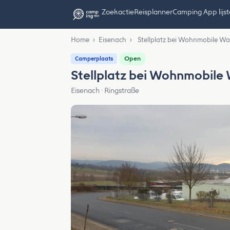
Zoekactie
Reisplanner
Camping App lijs
Home
›
Eisenach
›
Stellplatz bei Wohnmobile W
Open
Camperplaats
Stellplatz bei Wohnmobile
Eisenach · Ringstraße