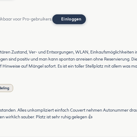
ikbaar voor Pro-gebruikers.
Einloggen
itären Zustand, Ver- und Entsorgungen, WLAN, Einkaufsmöglichkeiten in 
en sind positiv und man kann spontan anreisen ohne Reservierung. Die
Hinweise auf Mängel sofort. Es ist ein toller Stellplatz mit allem was m
deling
standen. Alles unkompliziert einfach Couvert nehmen Autonummer drauf
 wirklich sauber. Platz ist sehr ruhig gelegen 👍