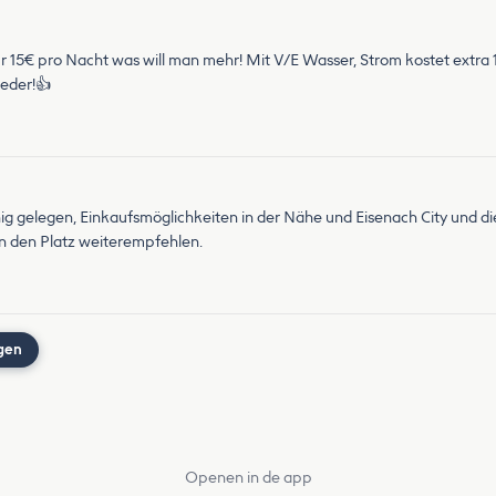
Für 15€ pro Nacht was will man mehr! Mit V/E Wasser, Strom kostet extr
eder!👍
uhig gelegen, Einkaufsmöglichkeiten in der Nähe und Eisenach City und d
n den Platz weiterempfehlen.
gen
Openen in de app