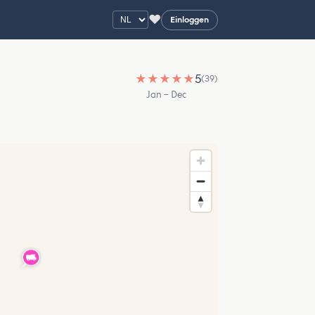
♥
Einloggen
★
★
★
★
★
5
(39)
Jan – Dec