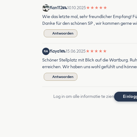
Kan112
10.10.2025
★
★
★
★
★
Wie das letzte mal, sehr freundlicher Empfang! 
Danke für den schönen SP , wir kommen gerne wi
Antwoorden
Kaya1
15.06.2025
★
★
★
★
★
KA
Schöner Stellplatz mit Blick auf die Wartburg. R
erreichen. Wir haben uns wohl gefühlt und könne
Antwoorden
Log in om alle informatie te zien
Einlog