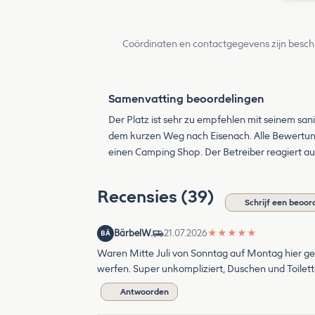
Coördinaten en contactgegevens zijn besch
Samenvatting beoordelingen
Der Platz ist sehr zu empfehlen mit seinem san
dem kurzen Weg nach Eisenach. Alle Bewertung
einen Camping Shop. Der Betreiber reagiert auf 
Recensies (39)
Schrijf een beoor
BärbelW.
21.07.2026
★
★
★
★
★
BÄ
Waren Mitte Juli von Sonntag auf Montag hier ge
werfen. Super unkompliziert, Duschen und Toiletten
Antwoorden