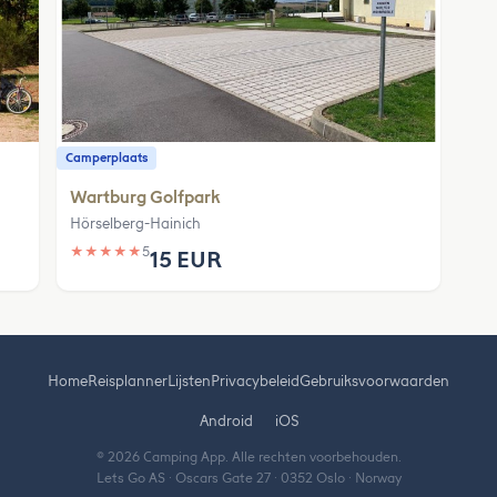
Camperplaats
Wartburg Golfpark
Hörselberg-Hainich
★
★
★
★
★
5
15 EUR
Home
Reisplanner
Lijsten
Privacybeleid
Gebruiksvoorwaarden
Android
iOS
© 2026 Camping App. Alle rechten voorbehouden.
Lets Go AS · Oscars Gate 27 · 0352 Oslo · Norway