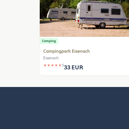
Camping
Campingpark Eisenach
Eisenach
★
★
★
★
★
5
33 EUR