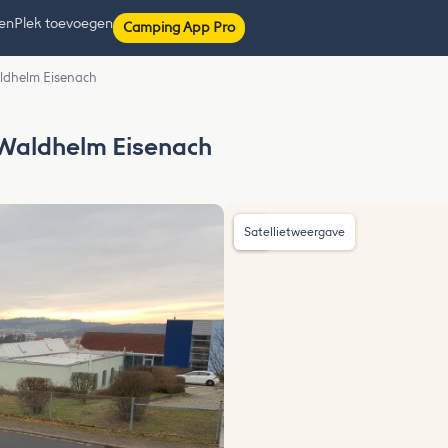
ten
Plek toevoegen
Camping App Pro
aldhelm Eisenach
 Waldhelm Eisenach
Satellietweergave