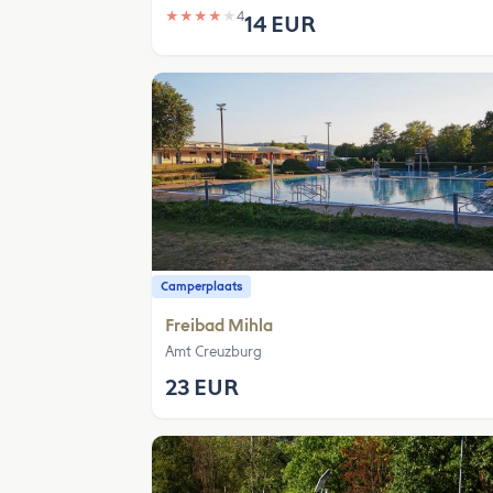
★
★
★
★
★
4
14 EUR
Camperplaats
Freibad Mihla
Amt Creuzburg
23 EUR