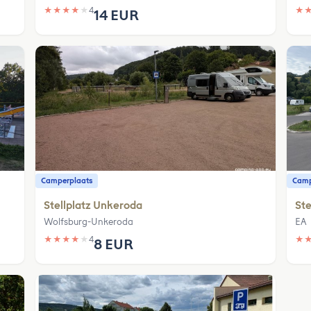
★
★
★
★
★
4
★
14 EUR
Camperplaats
Camp
Stellplatz Unkeroda
Ste
Wolfsburg-Unkeroda
EA
★
★
★
★
★
4
★
8 EUR