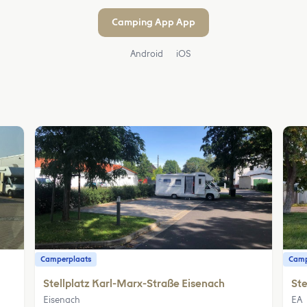
Camping App App
Android
iOS
Camperplaats
Camp
Stellplatz Karl-Marx-Straße Eisenach
Ste
Eisenach
EA