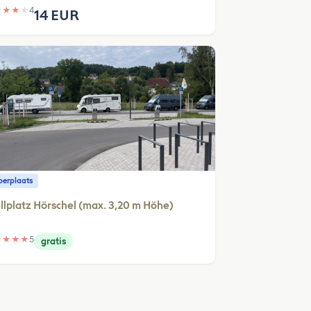
★
★
★
★
4
14 EUR
erplaats
llplatz Hörschel (max. 3,20 m Höhe)
★
★
★
★
5
gratis