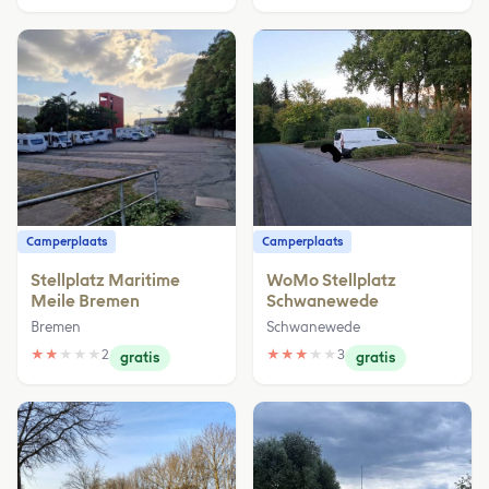
Camperplaats
Camperplaats
Stellplatz Maritime
WoMo Stellplatz
Meile Bremen
Schwanewede
Bremen
Schwanewede
★
★
★
★
★
2
★
★
★
★
★
3
gratis
gratis