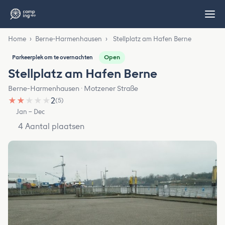
Home
›
Berne-Harmenhausen
›
Stellplatz am Hafen Berne
Open
Parkeerplek om te overnachten
Stellplatz am Hafen Berne
Berne-Harmenhausen · Motzener Straße
★
★
★
★
★
2
(5)
Jan – Dec
4 Aantal plaatsen