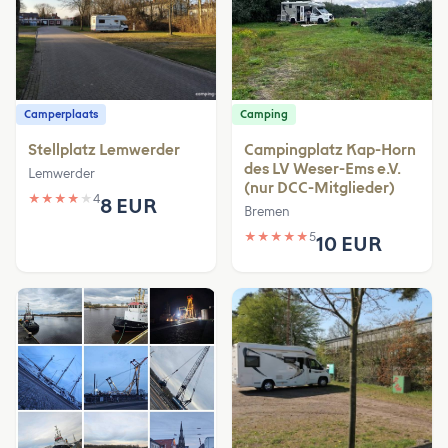
Camperplaats
Camping
Stellplatz Lemwerder
Campingplatz Kap-Horn
des LV Weser-Ems e.V.
Lemwerder
(nur DCC-Mitglieder)
★
★
★
★
★
4
8 EUR
Bremen
★
★
★
★
★
5
10 EUR