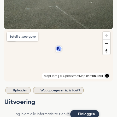
Satellietweergave
MapLibre
| ©
OpenStreetMap
contributors
Uploaden
Wat opgegeven is, is fout?
Uitvoering
Log in om alle informatie te zien
Einloggen
?