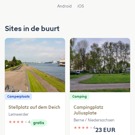
Android
iOS
Sites in de buurt
Camperplaats
Camping
Stellplatz auf dem Deich
Campingplatz
Juliusplate
Lemwerder
Berne / Niedersachsen
★
★
★
★
★
4
gratis
★
★
★
★
★
4
23 EUR