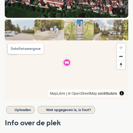
6
Satellietweergave
MapLibre
| ©
OpenStreetMap
contributors
Uploaden
Wat opgegeven is, is fout?
Info over de plek