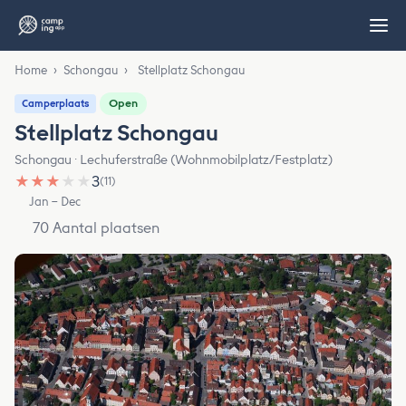
Home
›
Schongau
›
Stellplatz Schongau
Open
Camperplaats
Stellplatz Schongau
Schongau · Lechuferstraße (Wohnmobilplatz/Festplatz)
★
★
★
★
★
3
(11)
Jan – Dec
70 Aantal plaatsen