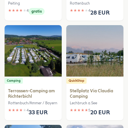
Peiting
Rottenbuch
★
★
★
★
★
4
★
★
★
★
★
4
gratis
28 EUR
Camping
QuickStop
Terrassen-Camping am
Stellplatz Via Claudia
Richterbichl
Camping
Rottenbuch/Ammer / Bayern
Lechbruck a.See
★
★
★
★
★
4
★
★
★
★
★
5
33 EUR
20 EUR