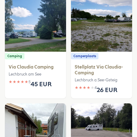
Camping
Camperplaats
Via Claudia Camping
Stellplatz Via Claudia-
Camping
Lechbruck am See
Lechbruck a.See-Gsteig
★
★
★
★
★
5
45 EUR
★
★
★
★
★
4
26 EUR