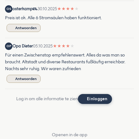
osterkamp
30.10.2025
★
★
★
★
★
OS
Preis ist ok. Alle 6 Stromsäulen haben funktioniert.
Antwoorden
Opa Dieter
05.10.2025
★
★
★
★
★
OP
Für einen Zwischenstop empfehlenswert. Alles da was man so
braucht. Altstadt und diverse Restaurants fußläufig erreichbar.
Nachts sehr ruhig. Wir waren zufrieden
Antwoorden
Log in om alle informatie te zien
Einloggen
Openen in de app