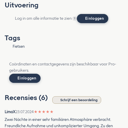
Uitvoering
Log in om alle informatie te zien
Einloggen
?
Tags
Fietsen
Coördinaten en contactgegevens zijn beschikbaar voor Pro-
gebruikers.
Einloggen
Recensies (6)
Schrijf een beoordeling
LimaX
23.07.2024
★
★
★
★
★
Zwei Nächte in einer sehr familiären Atmosphäre verbracht.
Freundliche Aufnahme und unkomplizierter Umgang. Zu den