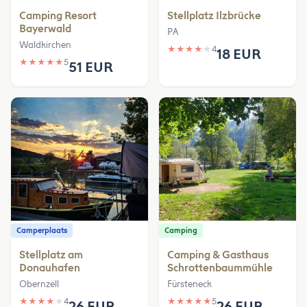
Camping Resort
Stellplatz Ilzbrücke
Bayerwald
PA
Waldkirchen
★
★
★
★
★
4
18 EUR
★
★
★
★
★
5
51 EUR
Camperplaats
Camping
Stellplatz am
Camping & Gasthaus
Donauhafen
Schrottenbaummühle
Obernzell
Fürsteneck
★
★
★
★
★
4
★
★
★
★
★
5
26 EUR
26 EUR