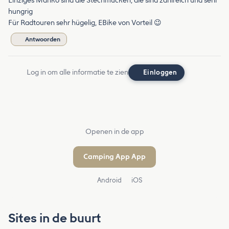
Einziges Manko sind die Stechmücken, die sind zahlreich und sehr
hungrig
Für Radtouren sehr hügelig, EBike von Vorteil 😉
Antwoorden
Log in om alle informatie te zien
Einloggen
Openen in de app
Camping App App
Android
iOS
Sites in de buurt