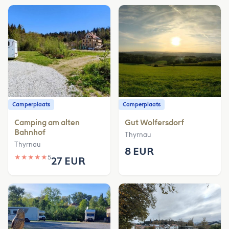
Camperplaats
Camperplaats
Camping am alten
Gut Wolfersdorf
Bahnhof
Thyrnau
Thyrnau
8 EUR
★
★
★
★
★
5
27 EUR