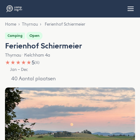
Home
›
Thyrnau
›
Ferienhof Schiermeier
Open
Camping
Ferienhof Schiermeier
Thyrnau · Kelchham 4a
★
★
★
★
★
5
(6)
Jan – Dec
40 Aantal plaatsen