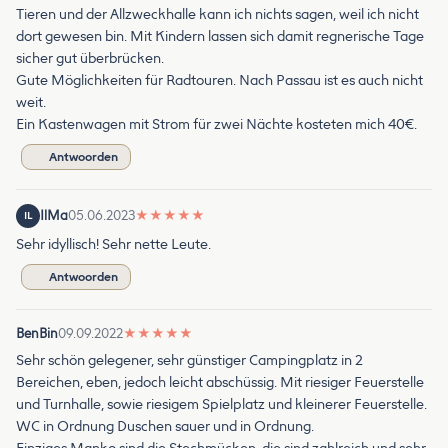
Tieren und der Allzweckhalle kann ich nichts sagen, weil ich nicht
dort gewesen bin. Mit Kindern lassen sich damit regnerische Tage
sicher gut überbrücken.
Gute Möglichkeiten für Radtouren. Nach Passau ist es auch nicht
weit.
Ein Kastenwagen mit Strom für zwei Nächte kosteten mich 40€.
Antwoorden
IlMa
05.06.2023
★
★
★
★
★
IL
Sehr idyllisch! Sehr nette Leute.
Antwoorden
BenBin
09.09.2022
★
★
★
★
★
Sehr schön gelegener, sehr günstiger Campingplatz in 2
Bereichen, eben, jedoch leicht abschüssig. Mit riesiger Feuerstelle
und Turnhalle, sowie riesigem Spielplatz und kleinerer Feuerstelle.
WC in Ordnung Duschen sauer und in Ordnung.