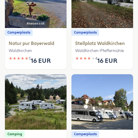
Camperplaats
Camperplaats
Natur pur Bayerwald
Stellplatz Waldkirchen
Waldkirchen
Waldkirchen-Pfeffermühle
★
★
★
★
★
5
★
★
★
★
★
4
16 EUR
16 EUR
Camping
Camperplaats