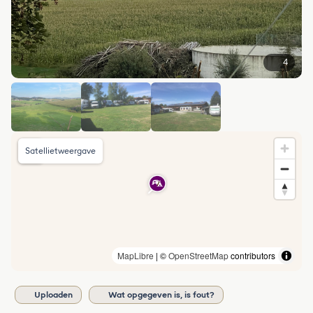
4
Satellietweergave
MapLibre
| ©
OpenStreetMap
contributors
Uploaden
Wat opgegeven is, is fout?