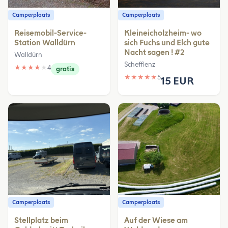
Camperplaats
Camperplaats
Reisemobil-Service-
Kleineicholzheim- wo
Station Walldürn
sich Fuchs und Elch gute
Nacht sagen ! #2
Walldürn
Schefflenz
★
★
★
★
★
4
gratis
★
★
★
★
★
5
15 EUR
Camperplaats
Camperplaats
Stellplatz beim
Auf der Wiese am