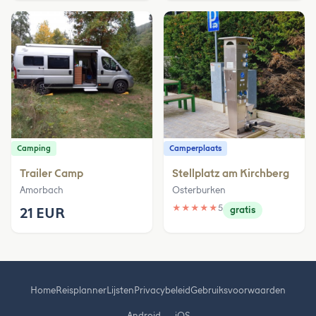
Camping
Camperplaats
Trailer Camp
Stellplatz am Kirchberg
Amorbach
Osterburken
★
★
★
★
★
5
21 EUR
gratis
Home
Reisplanner
Lijsten
Privacybeleid
Gebruiksvoorwaarden
Android
iOS