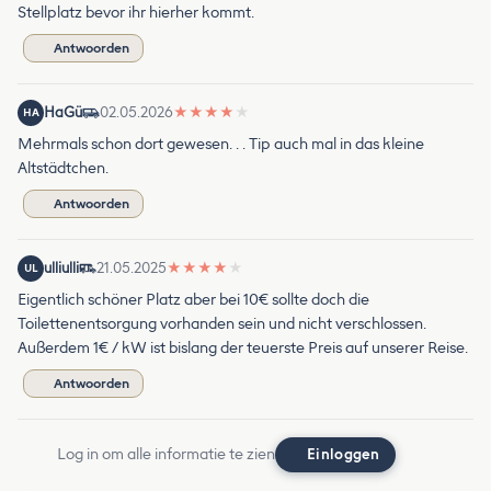
Stellplatz bevor ihr hierher kommt.
Antwoorden
HaGü
02.05.2026
★
★
★
★
★
HA
Mehrmals schon dort gewesen. . . Tip auch mal in das kleine
Altstädtchen.
Antwoorden
ulliulli
21.05.2025
★
★
★
★
★
UL
Eigentlich schöner Platz aber bei 10€ sollte doch die
Toilettenentsorgung vorhanden sein und nicht verschlossen.
Außerdem 1€ / kW ist bislang der teuerste Preis auf unserer Reise.
Antwoorden
Log in om alle informatie te zien
Einloggen