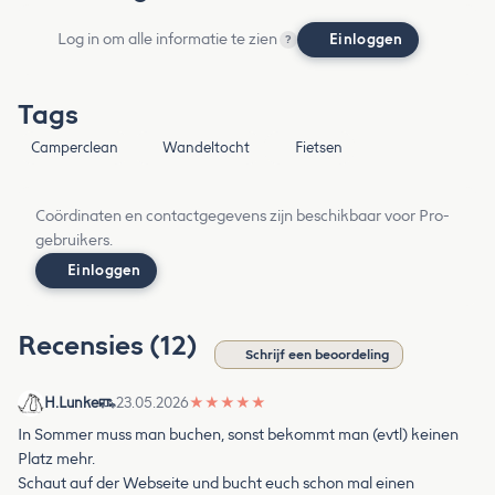
Log in om alle informatie te zien
Einloggen
?
Tags
Camperclean
Wandeltocht
Fietsen
Coördinaten en contactgegevens zijn beschikbaar voor Pro-
gebruikers.
Einloggen
Recensies (12)
Schrijf een beoordeling
H.Lunke
23.05.2026
★
★
★
★
★
In Sommer muss man buchen, sonst bekommt man (evtl) keinen
Platz mehr.
Schaut auf der Webseite und bucht euch schon mal einen