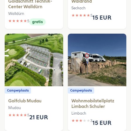
Goldschmitt Technik-
Waldrand
Center Walldürn
Seckach
Walldürn
★
★
★
★
★
5
15 EUR
★
★
★
★
★
5
gratis
Camperplaats
Camperplaats
Golfclub Mudau
Wohnmobilstellplatz
Limbach Schuler
Mudau
Limbach
★
★
★
★
★
5
21 EUR
★
★
★
★
★
3
15 EUR