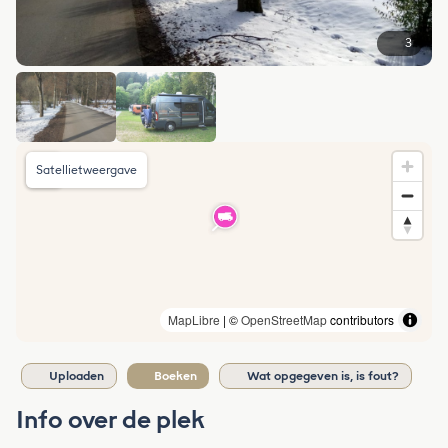
3
Satellietweergave
MapLibre
| ©
OpenStreetMap
contributors
Uploaden
Boeken
Wat opgegeven is, is fout?
Info over de plek