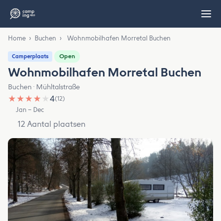
Home
›
Buchen
›
Wohnmobilhafen Morretal Buchen
Open
Camperplaats
Wohnmobilhafen Morretal Buchen
Buchen · Mühltalstraße
★
★
★
★
★
4
(12)
Jan – Dec
12 Aantal plaatsen