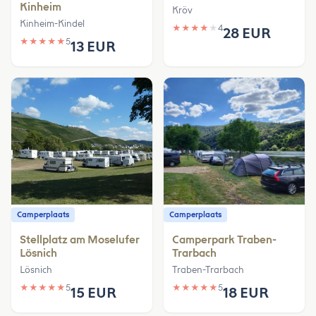
Kinheim
Kröv
Kinheim-Kindel
★
★
★
★
★
4
28 EUR
★
★
★
★
★
5
13 EUR
Camperplaats
Camperplaats
Stellplatz am Moselufer
Camperpark Traben-
Lösnich
Trarbach
Lösnich
Traben-Trarbach
★
★
★
★
★
5
★
★
★
★
★
5
15 EUR
18 EUR