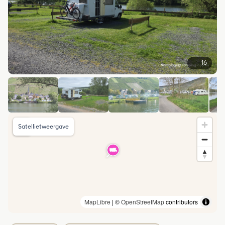
16
Satellietweergave
MapLibre
| ©
OpenStreetMap
contributors