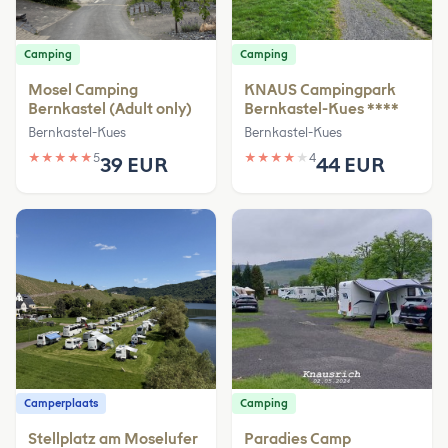
Camping
Camping
Mosel Camping
KNAUS Campingpark
Bernkastel (Adult only)
Bernkastel-Kues ****
Bernkastel-Kues
Bernkastel-Kues
★
★
★
★
★
5
★
★
★
★
★
4
39 EUR
44 EUR
Camperplaats
Camping
Stellplatz am Moselufer
Paradies Camp