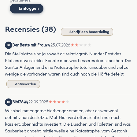
gebruikers.
Einloggen
Recensies (38)
Schrijf een beoordeling
Der Beste mit Frau
25.07.2026
★
★
★
★
★
DE
Die Stellplätze sind ja soweit ok relativ groß. Nur der Rest des
Platzes etwas lieblos könnte man was besseres draus machen. Die
Sanitär Anlagen sind eine Katastrophe total unsauber und viel zu
wenige die vorhanden waren sind auch noch die Hälfte defekt
Antwoorden
Bibi26
22.09.2025
★
★
★
★
★
BI
Wir sind immer gerne hierher gekommen, aber es war wohl
definitiv nun das letzte Mal. Hier wird offensichtlich nur noch
kassiert, aber nichts investiert. Die Duschen und Toiletten sind was
Sauberkeit angeht, mittlerweile eine Katastrophe, vom Gestank