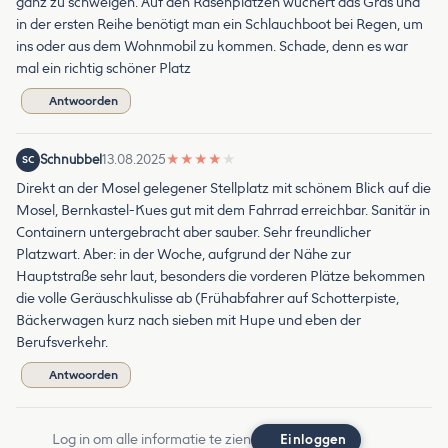
ganz zu schweigen. Auf den Rasenplätzen wuchert das Gras und
in der ersten Reihe benötigt man ein Schlauchboot bei Regen, um
ins oder aus dem Wohnmobil zu kommen. Schade, denn es war
mal ein richtig schöner Platz
Antwoorden
Schnubbel
13.08.2025
★
★
★
★
★
SC
Direkt an der Mosel gelegener Stellplatz mit schönem Blick auf die
Mosel, Bernkastel-Kues gut mit dem Fahrrad erreichbar. Sanitär in
Containern untergebracht aber sauber. Sehr freundlicher
Platzwart. Aber: in der Woche, aufgrund der Nähe zur
Hauptstraße sehr laut, besonders die vorderen Plätze bekommen
die volle Geräuschkulisse ab (Frühabfahrer auf Schotterpiste,
Bäckerwagen kurz nach sieben mit Hupe und eben der
Berufsverkehr.
Antwoorden
Log in om alle informatie te zien
Einloggen