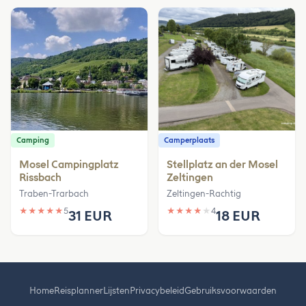
Camping
Camperplaats
Mosel Campingplatz
Stellplatz an der Mosel
Rissbach
Zeltingen
Traben-Trarbach
Zeltingen-Rachtig
★
★
★
★
★
5
★
★
★
★
★
4
31 EUR
18 EUR
Home
Reisplanner
Lijsten
Privacybeleid
Gebruiksvoorwaarden