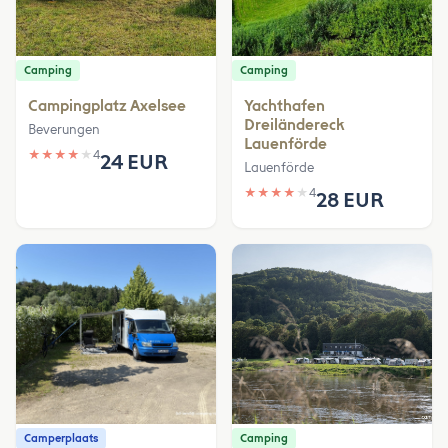
Camping
Camping
Campingplatz Axelsee
Yachthafen
Dreiländereck
Beverungen
Lauenförde
★
★
★
★
★
4
24 EUR
Lauenförde
★
★
★
★
★
4
28 EUR
Camperplaats
Camping