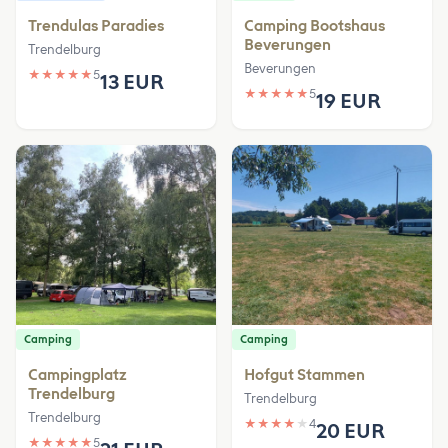
Trendulas Paradies
Camping Bootshaus
Beverungen
Trendelburg
Beverungen
★
★
★
★
★
5
13 EUR
★
★
★
★
★
5
19 EUR
Camping
Camping
Campingplatz
Hofgut Stammen
Trendelburg
Trendelburg
Trendelburg
★
★
★
★
★
4
20 EUR
★
★
★
★
★
5