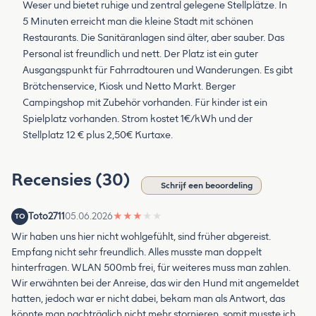
Weser und bietet ruhige und zentral gelegene Stellplätze. In
5 Minuten erreicht man die kleine Stadt mit schönen
Restaurants. Die Sanitäranlagen sind älter, aber sauber. Das
Personal ist freundlich und nett. Der Platz ist ein guter
Ausgangspunkt für Fahrradtouren und Wanderungen. Es gibt
Brötchenservice, Kiosk und Netto Markt. Berger
Campingshop mit Zubehör vorhanden. Für kinder ist ein
Spielplatz vorhanden. Strom kostet 1€/kWh und der
Stellplatz 12 € plus 2,50€ Kurtaxe.
Recensies (30)
Schrijf een beoordeling
Toto2711
05.06.2026
★
★
★
★
★
TO
Wir haben uns hier nicht wohlgefühlt, sind früher abgereist.
Empfang nicht sehr freundlich. Alles musste man doppelt
hinterfragen. WLAN 500mb frei, für weiteres muss man zahlen.
Wir erwähnten bei der Anreise, das wir den Hund mit angemeldet
hatten, jedoch war er nicht dabei, bekam man als Antwort, das
könnte man nachträglich nicht mehr stornieren, somit musste ich