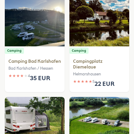
Camping
Camping
Camping Bad Karlshafen
Campingplatz
Diemelaue
Bad Karlshafen / Hessen
Helmarshausen
★
★
★
★
★
4
35 EUR
★
★
★
★
★
5
22 EUR