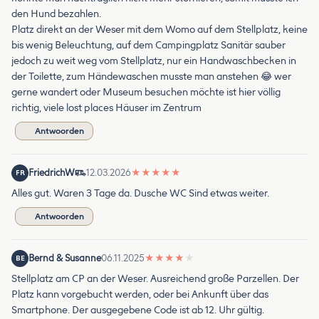
den Hund bezahlen.
Platz direkt an der Weser mit dem Womo auf dem Stellplatz, keine
bis wenig Beleuchtung, auf dem Campingplatz Sanitär sauber
jedoch zu weit weg vom Stellplatz, nur ein Handwaschbecken in
der Toilette, zum Händewaschen musste man anstehen 😂 wer
gerne wandert oder Museum besuchen möchte ist hier völlig
richtig, viele lost places Häuser im Zentrum
Antwoorden
FriedrichW
12.03.2026
★
★
★
★
★
FR
Alles gut. Waren 3 Tage da. Dusche WC Sind etwas weiter.
Antwoorden
Bernd & Susanne
06.11.2025
★
★
★
★
★
BE
Stellplatz am CP an der Weser. Ausreichend große Parzellen. Der
Platz kann vorgebucht werden, oder bei Ankunft über das
Smartphone. Der ausgegebene Code ist ab 12. Uhr gültig.