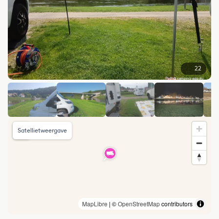
22
Satellietweergave
MapLibre
| ©
OpenStreetMap
contributors