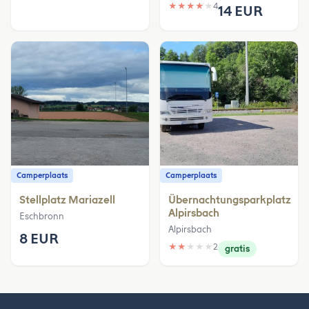
★
★
★
★
★
4
14 EUR
Camperplaats
Camperplaats
Stellplatz Mariazell
Übernachtungsparkplatz
Alpirsbach
Eschbronn
Alpirsbach
8 EUR
★
★
★
★
★
2
gratis