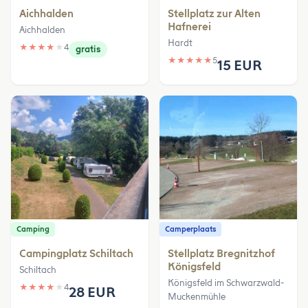
Aichhalden
Stellplatz zur Alten
Hafnerei
Aichhalden
Hardt
★
★
★
★
★
4
gratis
★
★
★
★
★
5
15 EUR
Camping
Camperplaats
Campingplatz Schiltach
Stellplatz Bregnitzhof
Königsfeld
Schiltach
Königsfeld im Schwarzwald-
★
★
★
★
★
4
28 EUR
Muckenmühle