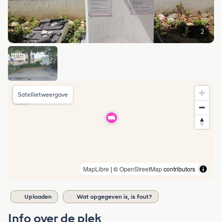
2
Satellietweergave
MapLibre
| ©
OpenStreetMap
contributors
Uploaden
Wat opgegeven is, is fout?
Info over de plek