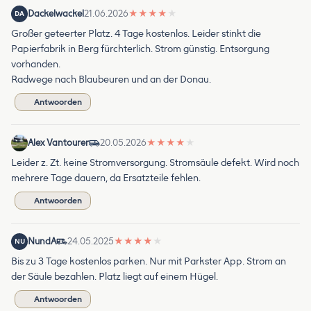
Dackelwackel
21.06.2026
★
★
★
★
★
DA
Großer geteerter Platz. 4 Tage kostenlos. Leider stinkt die
Papierfabrik in Berg fürchterlich. Strom günstig. Entsorgung
vorhanden.
Radwege nach Blaubeuren und an der Donau.
Antwoorden
Alex Vantourer
20.05.2026
★
★
★
★
★
Leider z. Zt. keine Stromversorgung. Stromsäule defekt. Wird noch
mehrere Tage dauern, da Ersatzteile fehlen.
Antwoorden
NundA
24.05.2025
★
★
★
★
★
NU
Bis zu 3 Tage kostenlos parken. Nur mit Parkster App. Strom an
der Säule bezahlen. Platz liegt auf einem Hügel.
Antwoorden