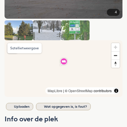
4
Satellietweergave
MapLibre
| ©
OpenStreetMap
contributors
Uploaden
Wat opgegeven is, is fout?
Info over de plek