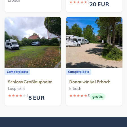
Erbach
★
★
★
★
★
5
20 EUR
Camperplaats
Camperplaats
Schloss Großlaupheim
Donauwinkel Erbach
Laupheim
Erbach
★
★
★
★
★
4
★
★
★
★
★
5
8 EUR
gratis