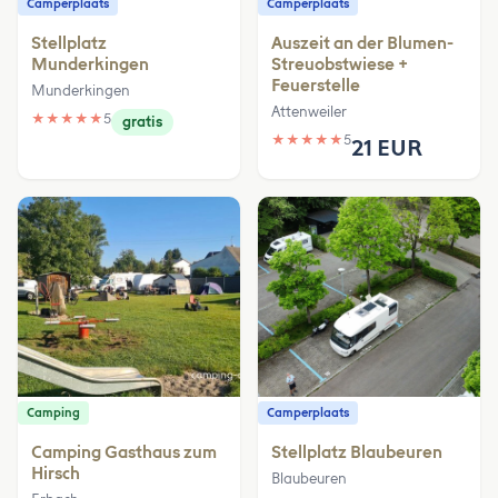
Camperplaats
Camperplaats
Stellplatz
Auszeit an der Blumen-
Munderkingen
Streuobstwiese +
Feuerstelle
Munderkingen
Attenweiler
★
★
★
★
★
5
gratis
★
★
★
★
★
5
21 EUR
Camping
Camperplaats
Camping Gasthaus zum
Stellplatz Blaubeuren
Hirsch
Blaubeuren