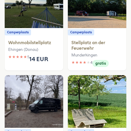
Camperplaats
Camperplaats
Wohnmobilstellplatz
Stellplatz an der
Feuerwehr
Ehingen (Donau)
Munderkingen
★
★
★
★
★
5
14 EUR
★
★
★
★
★
4
gratis