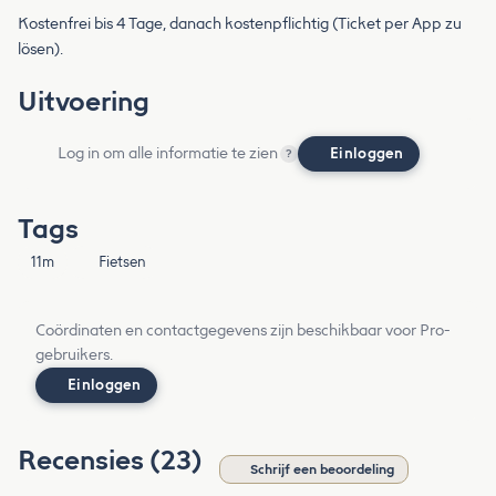
Kostenfrei bis 4 Tage, danach kostenpflichtig (Ticket per App zu
lösen).
Uitvoering
Log in om alle informatie te zien
Einloggen
?
Tags
11m
Fietsen
Coördinaten en contactgegevens zijn beschikbaar voor Pro-
gebruikers.
Einloggen
Recensies (23)
Schrijf een beoordeling