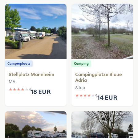
Camperplaats
Camping
Stellplatz Mannheim
Campingplätze Blaue
Adria
MA
Altrip
★
★
★
★
★
4
18 EUR
★
★
★
★
★
4
14 EUR