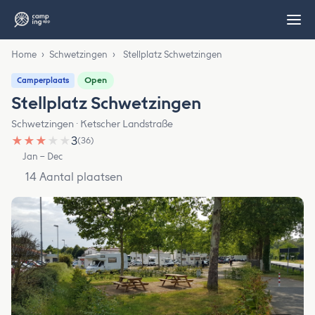
Home
›
Schwetzingen
›
Stellplatz Schwetzingen
Open
Camperplaats
Stellplatz Schwetzingen
Schwetzingen · Ketscher Landstraße
★
★
★
★
★
3
(36)
Jan – Dec
14 Aantal plaatsen