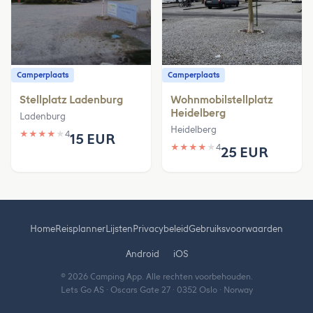
Camperplaats
Camperplaats
Stellplatz Ladenburg
Wohnmobilstellplatz
Heidelberg
Ladenburg
Heidelberg
★
★
★
★
★
4
15 EUR
★
★
★
★
★
4
25 EUR
Home
Reisplanner
Lijsten
Privacybeleid
Gebruiksvoorwaarden
Android
iOS
© 2026 Camping App. Alle rechten voorbehouden.
Lets Go AS · Oscars Gate 27 · 0352 Oslo · Norway