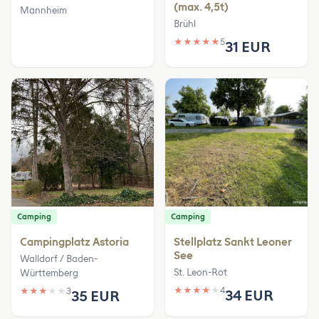
(max. 4,5t)
Mannheim
Brühl
★
★
★
★
★
5
31 EUR
Camping
Camping
Campingplatz Astoria
Stellplatz Sankt Leoner
See
Walldorf / Baden-
St. Leon-Rot
Württemberg
★
★
★
★
★
4
★
★
★
★
★
3
34 EUR
35 EUR