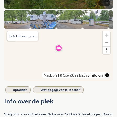
11
Satellietweergave
MapLibre
| ©
OpenStreetMap
contributors
Uploaden
Wat opgegeven is, is fout?
Info over de plek
Stellplatz in unmittelbarer Nähe vom Schloss Schwetzingen. Direkt