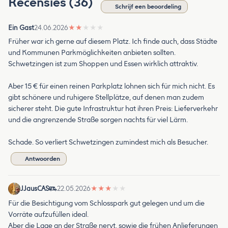
Recensies (36)
Schrijf een beoordeling
Ein Gast
24.06.2026
★
★
★
★
★
Früher war ich gerne auf diesem Platz. Ich finde auch, dass Städte
und Kommunen Parkmöglichkeiten anbieten sollten.
Schwetzingen ist zum Shoppen und Essen wirklich attraktiv.
Aber 15 € für einen reinen Parkplatz lohnen sich für mich nicht. Es
gibt schönere und ruhigere Stellplätze, auf denen man zudem
sicherer steht. Die gute Infrastruktur hat ihren Preis: Lieferverkehr
und die angrenzende Straße sorgen nachts für viel Lärm.
Schade. So verliert Schwetzingen zumindest mich als Besucher.
Antwoorden
JJausCAS
22.05.2026
★
★
★
★
★
Für die Besichtigung vom Schlosspark gut gelegen und um die
Vorräte aufzufüllen ideal.
Aber die Lage an der Straße nervt, sowie die frühen Anlieferungen