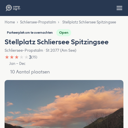
Home
›
Schliersee-Propstalm
›
Stellplatz Schliersee Spitzingsee
Open
Parkeerplek om te overnachten
Stellplatz Schliersee Spitzingsee
Schliersee-Propstalm · St 2077 (Am See)
★
★
★
★
★
3
(15)
Jan – Dec
10 Aantal plaatsen