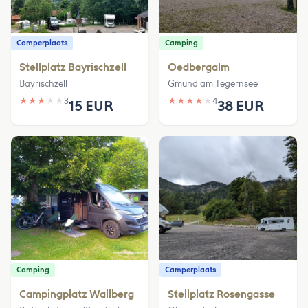
Camperplaats
Camping
Stellplatz Bayrischzell
Oedbergalm
Bayrischzell
Gmund am Tegernsee
★
★
★
★
★
3
★
★
★
★
★
4
15 EUR
38 EUR
Camping
Camperplaats
Campingplatz Wallberg
Stellplatz Rosengasse