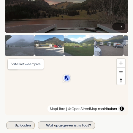
7
Satellietweergave
MapLibre
| ©
OpenStreetMap
contributors
Uploaden
Wat opgegeven is, is fout?