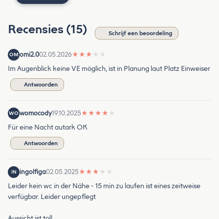
Recensies (15)
Schrijf een beoordeling
omi2.0
02.05.2026
★
★
★
★
★
OM
Im Augenblick keine VE möglich, ist in Planung laut Platz Einweiser
Antwoorden
womocody
19.10.2025
★
★
★
★
★
WO
Für eine Nacht autark OK
Antwoorden
ingolfiga
02.05.2025
★
★
★
★
★
IN
Leider kein wc in der Nähe - 15 min zu laufen ist eines zeitweise
verfügbar. Leider ungepflegt
Aussicht ist toll.