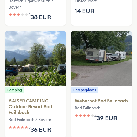
Rottach-Egern/Kreuth /
Oberaudorf
Bayern
14 EUR
★
★
★
★
★
3
38 EUR
Camping
Camperplaats
KAISER CAMPING
Weberhof Bad Feilnbach
Outdoor Resort Bad
Bad Feilnbach
Feilnbach
★
★
★
★
★
4
39 EUR
Bad Feilnbach / Bayern
★
★
★
★
★
5
36 EUR