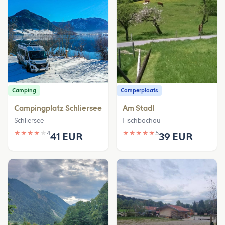
Camping
Camperplaats
Campingplatz Schliersee
Am Stadl
Schliersee
Fischbachau
★
★
★
★
★
4
★
★
★
★
★
5
41 EUR
39 EUR