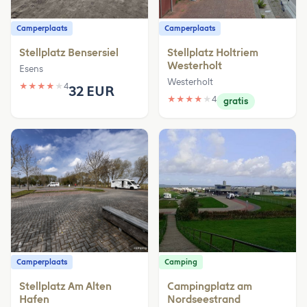
Camperplaats
Camperplaats
Stellplatz Bensersiel
Stellplatz Holtriem
Westerholt
Esens
Westerholt
★
★
★
★
★
4
32 EUR
★
★
★
★
★
4
gratis
Camperplaats
Camping
Stellplatz Am Alten
Campingplatz am
Hafen
Nordseestrand