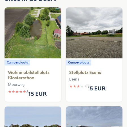
Camperplaats
Camperplaats
Wohnmobilstellplatz
Stellplatz Esens
Klosterschoo
Esens
Moorweg
★
★
★
★
★
3
5 EUR
★
★
★
★
★
5
15 EUR