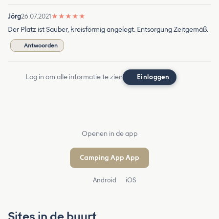
Jörg
26.07.2021
★
★
★
★
★
Der Platz ist Sauber, kreisförmig angelegt. Entsorgung Zeitgemäß.
Antwoorden
Log in om alle informatie te zien
Einloggen
Openen in de app
Camping App App
Android
iOS
Sites in de buurt