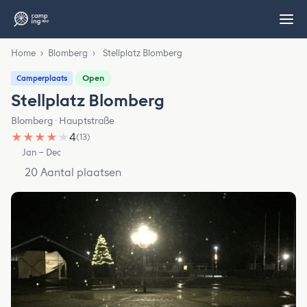
Home
›
Blomberg
›
Stellplatz Blomberg
Open
Camperplaats
Stellplatz Blomberg
Blomberg · Hauptstraße
★
★
★
★
★
4
(13)
Jan – Dec
20 Aantal plaatsen