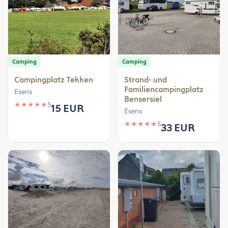
Camping
Camping
Campingplatz Tekken
Strand- und
Familiencampingplatz
Esens
Bensersiel
★
★
★
★
★
5
15 EUR
Esens
★
★
★
★
★
5
33 EUR