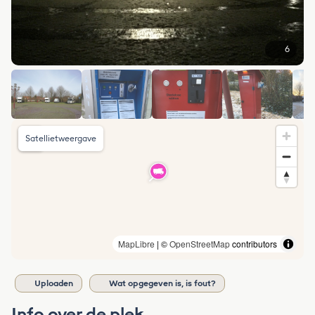
6
Satellietweergave
MapLibre
| ©
OpenStreetMap
contributors
Uploaden
Wat opgegeven is, is fout?
Info over de plek