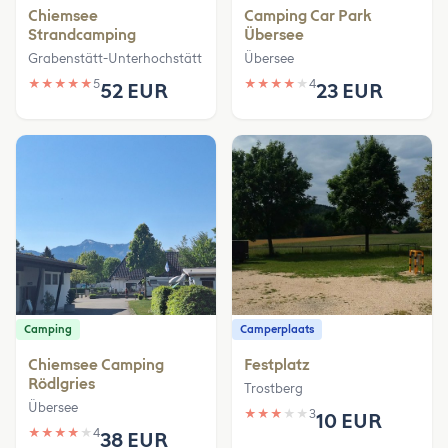
Chiemsee
Camping Car Park
Strandcamping
Übersee
Grabenstätt-Unterhochstätt
Übersee
★
★
★
★
★
5
★
★
★
★
★
4
52 EUR
23 EUR
Camping
Camperplaats
Chiemsee Camping
Festplatz
Rödlgries
Trostberg
Übersee
★
★
★
★
★
3
10 EUR
★
★
★
★
★
4
38 EUR