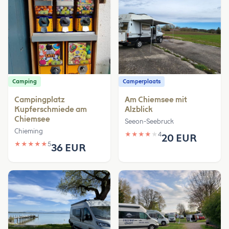
Camping
Camperplaats
Campingplatz
Am Chiemsee mit
Kupferschmiede am
Alzblick
Chiemsee
Seeon-Seebruck
Chieming
★
★
★
★
★
4
20 EUR
★
★
★
★
★
5
36 EUR