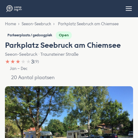
Home
›
Seeon-Seebruck
›
Parkplatz Seebruck am Chiemsee
Open
Parkeerplaats / gedoogplek
Parkplatz Seebruck am Chiemsee
Seeon-Seebruck · Traunsteiner Straße
★
★
★
★
★
3
(9)
Jan – Dec
20 Aantal plaatsen