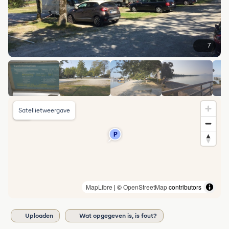
7
Satellietweergave
MapLibre
| ©
OpenStreetMap
contributors
Uploaden
Wat opgegeven is, is fout?