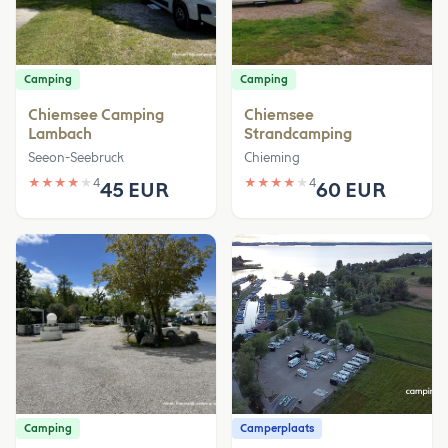
Camping
Camping
Chiemsee Camping
Chiemsee
Lambach
Strandcamping
Seeon-Seebruck
Chieming
★
★
★
★
★
4
★
★
★
★
★
4
45 EUR
60 EUR
Camping
Camperplaats