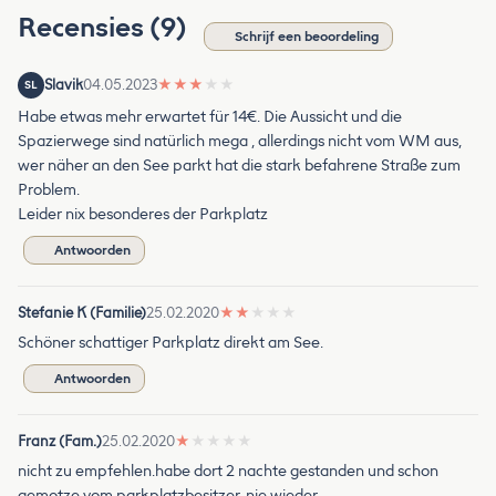
Recensies (9)
Schrijf een beoordeling
Slavik
04.05.2023
★
★
★
★
★
SL
Habe etwas mehr erwartet für 14€. Die Aussicht und die
Spazierwege sind natürlich mega , allerdings nicht vom WM aus,
wer näher an den See parkt hat die stark befahrene Straße zum
Problem.
Leider nix besonderes der Parkplatz
Antwoorden
Stefanie K (Familie)
25.02.2020
★
★
★
★
★
Schöner schattiger Parkplatz direkt am See.
Antwoorden
Franz (Fam.)
25.02.2020
★
★
★
★
★
nicht zu empfehlen.habe dort 2 nachte gestanden und schon
gemotze vom parkplatzbesitzer. nie wieder.