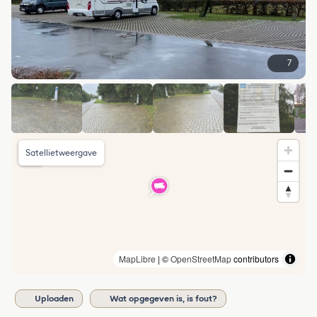
7
Satellietweergave
MapLibre
| ©
OpenStreetMap
contributors
Uploaden
Wat opgegeven is, is fout?