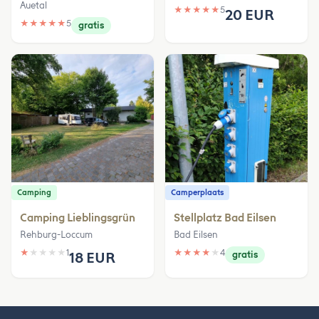
Auetal
★
★
★
★
★
5
20 EUR
★
★
★
★
★
5
gratis
Camping
Camperplaats
Camping Lieblingsgrün
Stellplatz Bad Eilsen
Rehburg-Loccum
Bad Eilsen
★
★
★
★
★
1
★
★
★
★
★
4
18 EUR
gratis