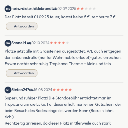
heinz-dieter.hildebrandt
02.09.2025
★
★
★
★
★
HE
Der Platz ist seit 01.09.25 teuer, kostet keine 5 €, seit heute 7 €
Antwoorden
Sanne H.
02.10.2024
★
★
★
★
★
SA
Plätze jetzt alle mit Grassteinen ausgestattet. V/E auch entgegen
der Einbahnstraße (nur für Wohnmobile erlaubt) gut zu erreichen.
Es war nachts sehr ruhig. Tropicana-Therme = klein und fein.
Antwoorden
Stefan247
15.08.2024
★
★
★
★
★
ST
Super und ruhiger Platz! Die Standgebühr entrichtet man im
Tropicana um die Ecke. Für diese erhält man einen Gutschein, der
beim Besuch des Bades eingelöst werden kann (Besuch lohnt
sich!).
Rechtzeitig anreisen, da dieser Platz mittlerweile auch stark