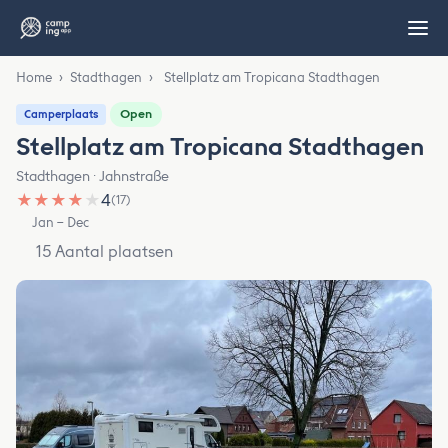
Home
›
Stadthagen
›
Stellplatz am Tropicana Stadthagen
Open
Camperplaats
Stellplatz am Tropicana Stadthagen
Stadthagen · Jahnstraße
★
★
★
★
★
4
(17)
Jan – Dec
15 Aantal plaatsen