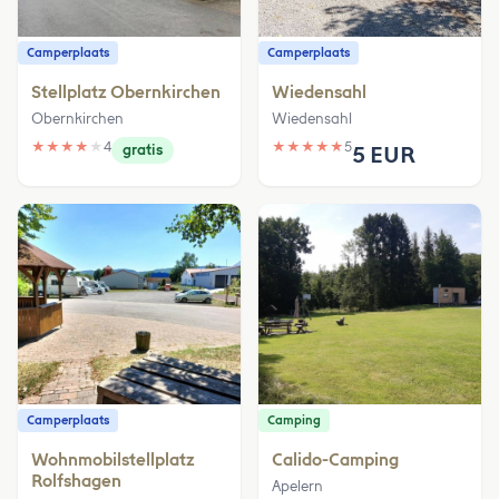
Camperplaats
Camperplaats
Stellplatz Obernkirchen
Wiedensahl
Obernkirchen
Wiedensahl
★
★
★
★
★
4
★
★
★
★
★
5
gratis
5 EUR
Camperplaats
Camping
Wohnmobilstellplatz
Calido-Camping
Rolfshagen
Apelern