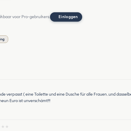
ikbaar voor Pro-gebruikers.
Einloggen
ing
e verpasst ( eine Toilette und eine Dusche für alle Frauen..und dassel
eun Euro ist unverschämt!!!
★
★
★