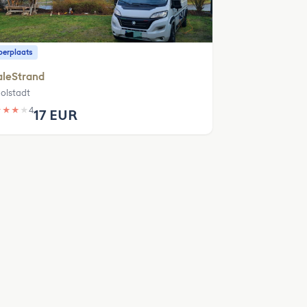
erplaats
aleStrand
olstadt
★
★
★
★
4
17 EUR