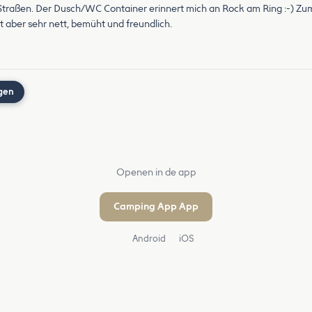
n Straßen. Der Dusch/WC Container erinnert mich an Rock am Ring :-) Zu
st aber sehr nett, bemüht und freundlich.
gen
Openen in de app
Camping App App
Android
iOS