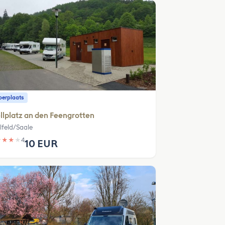
erplaats
llplatz an den Feengrotten
lfeld/Saale
★
★
★
★
4
10 EUR