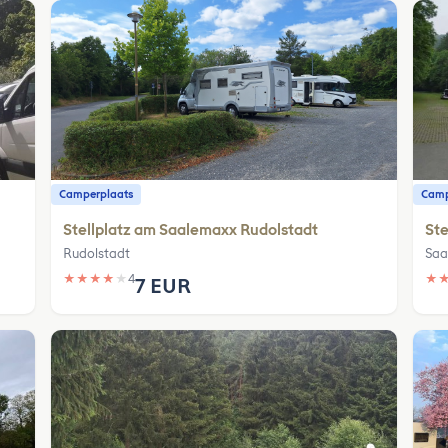
Camperplaats
Camp
Stellplatz am Saalemaxx Rudolstadt
Ste
Rudolstadt
Saa
★
★
★
★
★
4
★
7 EUR