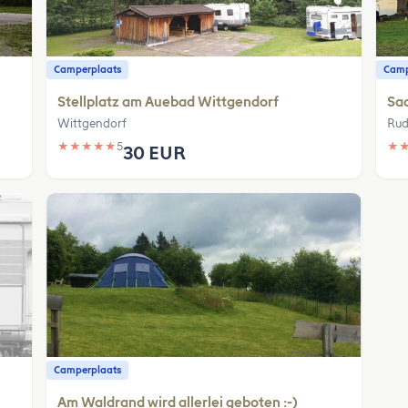
Camperplaats
Camp
Stellplatz am Auebad Wittgendorf
Sa
Wittgendorf
Rud
★
★
★
★
★
5
★
30 EUR
Camperplaats
Am Waldrand wird allerlei geboten :-)