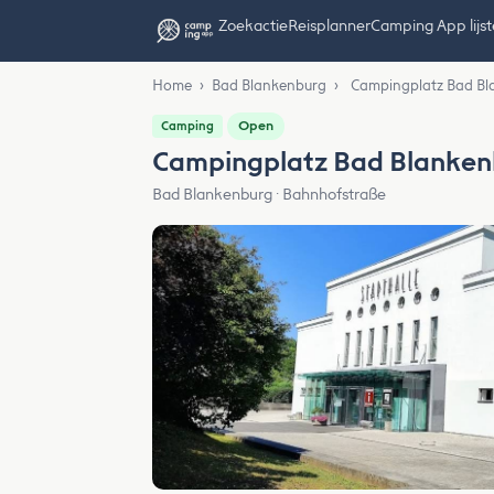
Zoekactie
Reisplanner
Camping App lijs
Home
›
Bad Blankenburg
›
Campingplatz Bad Bl
Open
Camping
Campingplatz Bad Blanken
Bad Blankenburg · Bahnhofstraße