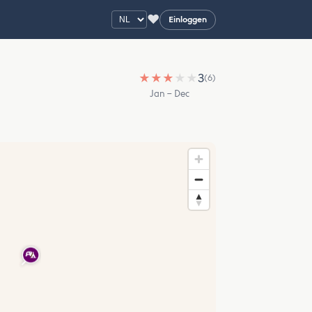
♥
Einloggen
★
★
★
★
★
3
(6)
Jan – Dec