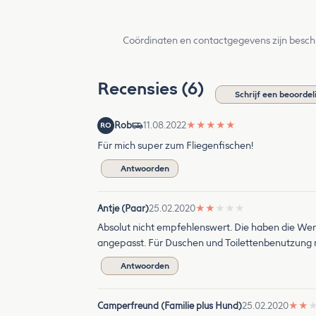
Coördinaten en contactgegevens zijn besch
Recensies (6)
Schrijf een beoordel
Rob
11.08.2022
★
★
★
★
★
RO
Für mich super zum Fliegenfischen!
Antwoorden
Antje (Paar)
25.02.2020
★
★
★
★
★
Absolut nicht empfehlenswert. Die haben die Wend
angepasst. Für Duschen und Toilettenbenutzung n
Antwoorden
Camperfreund (Familie plus Hund)
25.02.2020
★
★