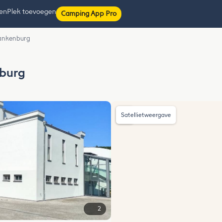
ten
Plek toevoegen
Camping App Pro
ankenburg
burg
Satellietweergave
2