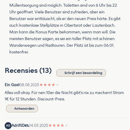
Müllentsorgung sind möglich. Toiletten sind von 6 Uhr bis 22
Uhr geöffnet. Viele Benutzer sind zufrieden, aber ein
Benutzer war enttäuscht, als er den neuen Preis hörte. Es gibt
auch kostenlose Stellplätze in Obertsrot oder Lautenbach.
Man kann die Konus Karte bekommen, wenn man will. Die
meisten Benutzer sagen, es sei ein toller Platz mit schönen
Wanderwegen und Radtouren. Der Platz ist bis zum 06.01.
kostenfrei.
Recensies (13)
Schrijf een beoordeling
Ein Gast
08.08.2025
★
★
★
★
★
Alles voll okay. Für nen 10er die Nacht gibt’s nix zu meckern! Strom
1€ für 12 Stunden. Discount-Preis.
Antwoorden
AdriKlD
14.05.2025
★
★
★
★
★
AD