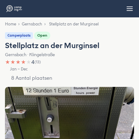
Home
›
Gernsbach
›
Stellplatz an der Murginsel
Open
Camperplaats
Stellplatz an der Murginsel
Gernsbach · Klingelstraße
★
★
★
★
★
4
(13)
Jan – Dec
8 Aantal plaatsen