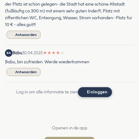
der Platz ist schön gelegen- die Stadt hat eine schöne Altstadt
(fußläufig ca 300 m) mit einem sehr guten Inder!!!, Platz mit
öffentlichen WC, Entsorgung, Wasser, Strom vorhanden- Platz für
10 € - alles gut!!!
Antwoorden
Babu
30.04.2025
★
★
★
★
★
BA
Babu, bin zufrieden. Werde wiederkommen
Antwoorden
Log in om alle informatie te zien
Einloggen
Openen in de app