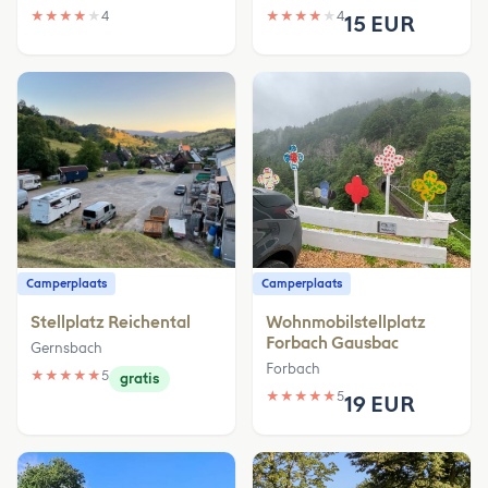
★
★
★
★
★
4
★
★
★
★
★
4
15 EUR
Camperplaats
Camperplaats
Stellplatz Reichental
Wohnmobilstellplatz
Forbach Gausbac
Gernsbach
Forbach
★
★
★
★
★
5
gratis
★
★
★
★
★
5
19 EUR