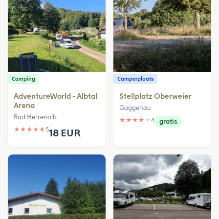
Camping
Camperplaats
AdventureWorld - Albtal
Stellplatz Oberweier
Arena
Gaggenau
Bad Herrenalb
★
★
★
★
★
4
gratis
★
★
★
★
★
5
18 EUR