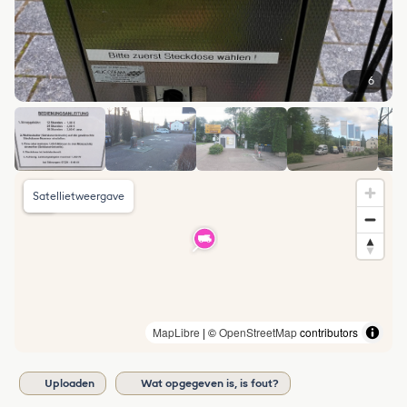
6
Satellietweergave
MapLibre
| ©
OpenStreetMap
contributors
Uploaden
Wat opgegeven is, is fout?