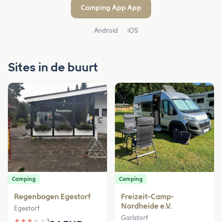
Camping App App
Android
iOS
Sites in de buurt
Camping
Camping
Regenbogen Egestorf
Freizeit-Camp-
Nordheide e.V.
Egestorf
Garlstorf
★
★
★
★
★
3