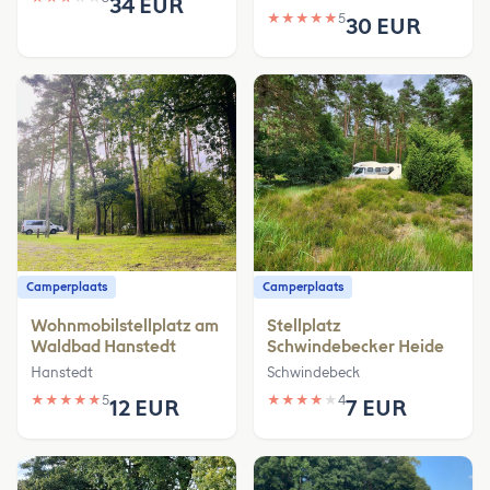
34 EUR
★
★
★
★
★
5
30 EUR
Camperplaats
Camperplaats
Wohnmobilstellplatz am
Stellplatz
Waldbad Hanstedt
Schwindebecker Heide
Hanstedt
Schwindebeck
★
★
★
★
★
5
★
★
★
★
★
4
12 EUR
7 EUR