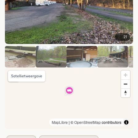
21
Satellietweergave
MapLibre
| ©
OpenStreetMap
contributors