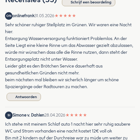
Schrijf een beoordeling
onlinefrank
31.05.2026
★
★
★
★
★
ON
Sehr schöner ruhiger Stellplatz im Grünen. Wir waren eine Nacht
hier.
Entsorgung Wasserversorgung funktioniert Problemlos. An der
Seite Liegt eine kleine Rinne um das Abwasser gezielt abzulassen,
würde mir wünschen dass alle die Rinne nutzen, dann steht der
Entsorgungsplatz nicht unter Wasser.
Leider gibt es den Brötchen Service dauerhaft aus
gesundheitlichen Gründen nicht mehr.
beim nächsten mal bleiben wir sicherlich länger um schöne
Spaziergänge oder Radtouren zu machen.
Antwoorden
Simone v. Dahlen
28.04.2026
★
★
★
★
★
SI
Ich stehe mit meinem Schlaf auto 1 nacht hier sehr ruhig saubere
WC und Strom vorhanden eine nacht kostet 12€ voll ok
Bin mit 2 kindern auf der Durchreise war zu müde um weiter zu