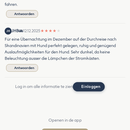
fahren.
Antwoorden
JHB
12.12.2025
★
★
★
★
★
JH
Für eine Übernachtung im Dezember auf der Durchreise nach
Skandinavien mit Hund perfekt gelegen, ruhig und genügend
Auslaufmöglichkeiten für den Hund. Sehr dunkel, da keine
Beleuchtung ausser die Lämpchen der Stromkästen.
Antwoorden
Log in om alle informatie te zien
Einloggen
Openen in de app