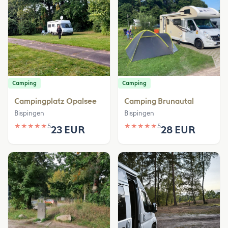
Camping
Camping
Campingplatz Opalsee
Camping Brunautal
Bispingen
Bispingen
★
★
★
★
★
5
★
★
★
★
★
5
23 EUR
28 EUR