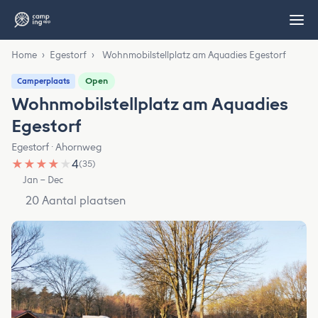
Home
›
Egestorf
›
Wohnmobilstellplatz am Aquadies Egestorf
Open
Camperplaats
Wohnmobilstellplatz am Aquadies
Egestorf
Egestorf · Ahornweg
★
★
★
★
★
4
(35)
Jan – Dec
20 Aantal plaatsen