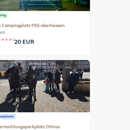
ping
k Campingplatz FSG oberhessen
eld
★
★
★
★
5
20 EUR
erplaats
ernachtungsparkplatz Ottrau