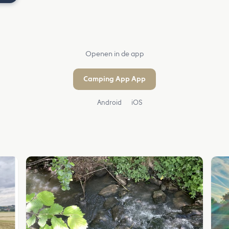
Openen in de app
Camping App App
Android
iOS