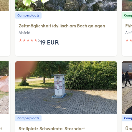
Camperplaats
Cam
Zeltmöglichkeit idyllisch am Bach gelegen
Fk
Alsfeld
Alsf
★
★
★
★
★
5
★
19 EUR
Camperplaats
Camp
t
Stellplatz Schwalmtal Storndorf
Üb