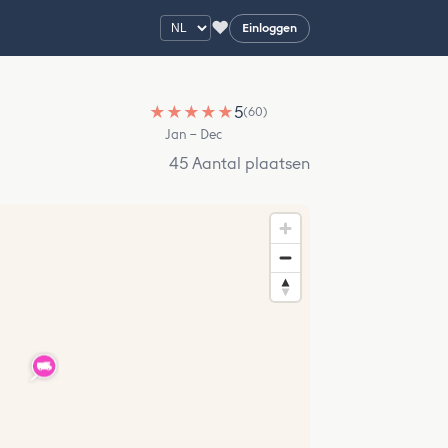
♥
Einloggen
★
★
★
★
★
5
(60)
Jan – Dec
45 Aantal plaatsen