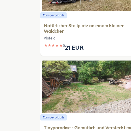
Camperplaats
Natürlicher Stellplatz an einem kleinen
Wäldchen
Alsfeld
★
★
★
★
★
5
21 EUR
Camperplaats
Tinyparadise - Gemütlich und Versteckt mi