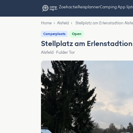
Zoekactie
Reisplanner
Camping App lijs
Home
›
Alsfeld
›
Stellplatz am Erlenstadtion Alsfe
Open
Camperplaats
Stellplatz am Erlenstadtion
Alsfeld · Fulder Tor