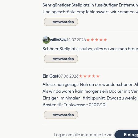
Sehr günstiger Stellplatz in fussläufiger Entfernu
Uneingeschränkt empfehlenswert, wir kommen w
Antwoorden
willi68
14.07.2026
★
★
★
★
★
Schöner Stellplatz, sauber, alles da was man brau
Antwoorden
Ein Gast
07.06.2026
★
★
★
★
★
Alles schon gesagt: Nah an der wunderschönen Alt
Als wir da waren kam morgens ein Bäcker mit Verk
Einziger -minimaler- Kritikpunkt: Etwas zu wenig
Kosten für Trinkwasser: 0,10€/10l
Antwoorden
Log in om alle informatie te zien
Einlog