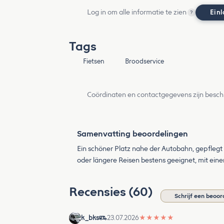
Log in om alle informatie te zien
Ein
?
Tags
Fietsen
Broodservice
Coördinaten en contactgegevens zijn besch
Samenvatting beoordelingen
Ein schöner Platz nahe der Autobahn, gepflegt
oder längere Reisen bestens geeignet, mit einer
Recensies (60)
Schrijf een beoor
k_bks
23.07.2026
★
★
★
★
★