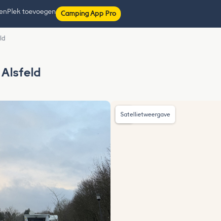
ten
Plek toevoegen
Camping App Pro
ld
 Alsfeld
Satellietweergave