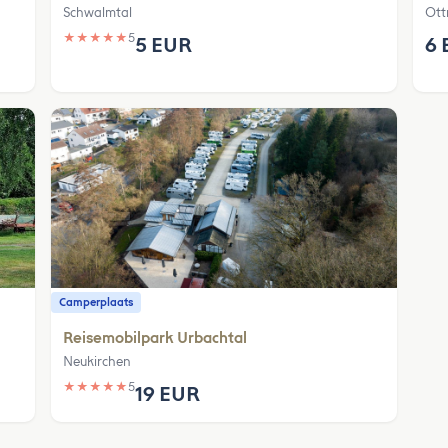
Schwalmtal
Ott
★
★
★
★
★
5
5 EUR
6 
Camperplaats
Reisemobilpark Urbachtal
Neukirchen
★
★
★
★
★
5
19 EUR