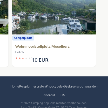
Camperplaats
Wohnmobilstellplatz Moselherz
Pölich
★
★
★
★
★
3
10 EUR
Home
Reisplanner
Lijsten
Privacybeleid
Gebruiksvoorwaarden
Android
iOS
© 2026 Camping App. Alle rechten voorbehouden.
Lets Go AS · Oscars Gate 27 · 0352 Oslo · Norway