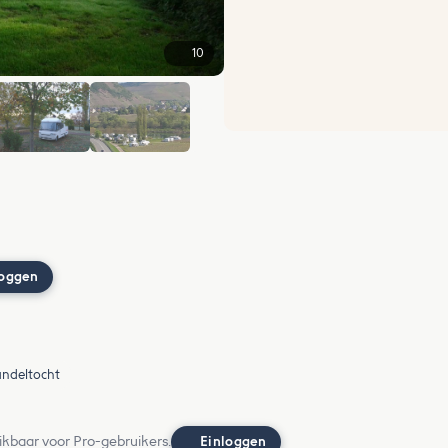
10
+4
loggen
ndeltocht
ikbaar voor Pro-gebruikers.
Einloggen