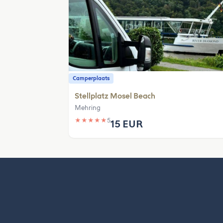
Camperplaats
Stellplatz Mosel Beach
Mehring
★
★
★
★
★
5
15 EUR