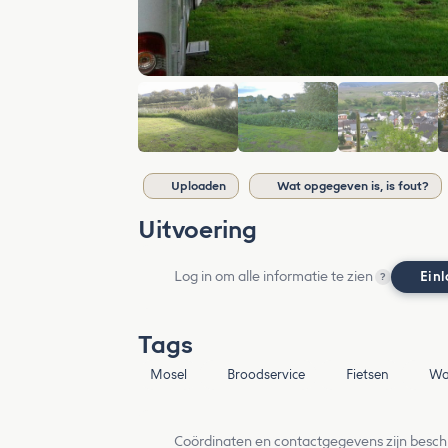
Uploaden
Wat opgegeven is, is fout?
Uitvoering
Log in om alle informatie te zien
Ein
?
Tags
Mosel
Broodservice
Fietsen
Wa
Coördinaten en contactgegevens zijn besch