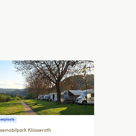
erplaats
semobilpark Klüsserath