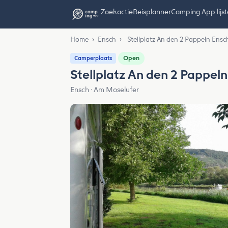
Zoekactie
Reisplanner
Camping App lijs
Home
›
Ensch
›
Stellplatz An den 2 Pappeln Ensc
Open
Camperplaats
Stellplatz An den 2 Pappel
Ensch · Am Moselufer