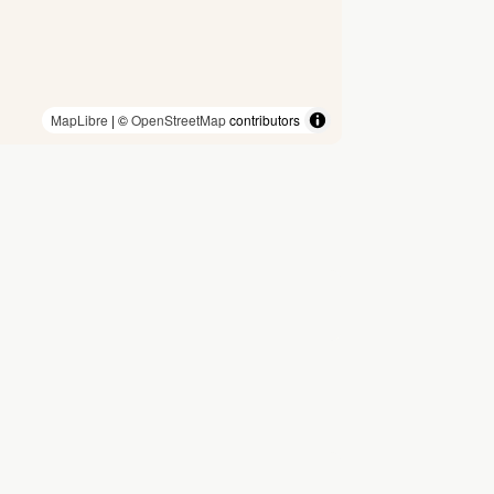
MapLibre
| ©
OpenStreetMap
contributors