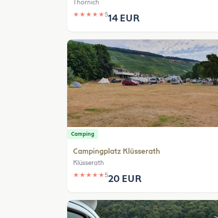
Thörnich
★
★
★
★
★
5
14 EUR
Camping
Campingplatz Klüsserath
Klüsserath
★
★
★
★
★
5
20 EUR