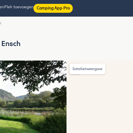
ten
Plek toevoegen
Camping App Pro
h
n Ensch
Satellietweergave