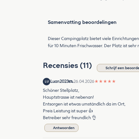
Samenvatting beoordelingen
Dieser Campingplatz bietet viele Einrichtungen
für 10 Minuten Frischwasser. Der Platz ist sehr
Recensies (11)
Schrijf een beoorde
Luan2023
26.04.2026
★
★
★
★
★
LU
Schöner Stellplatz,
Hauptstrasse ist nebenan!
Entsorgen ist etwas umständlich da im Ort,
Preis Leistung ist super 👍
Betreiber sehr freundlich 👌
Antwoorden