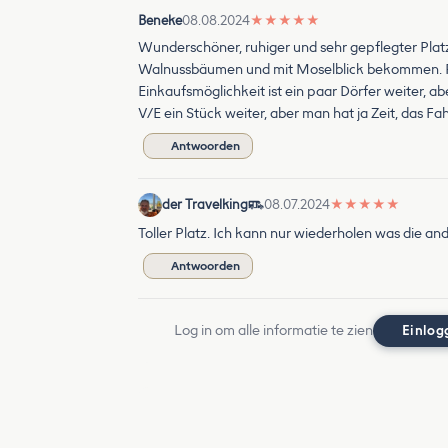
Beneke
08.08.2024
★
★
★
★
★
Wunderschöner, ruhiger und sehr gepflegter Platz
Walnussbäumen und mit Moselblick bekommen. P
Einkaufsmöglichkeit ist ein paar Dörfer weiter, ab
V/E ein Stück weiter, aber man hat ja Zeit, das F
Antwoorden
der Travelking
08.07.2024
★
★
★
★
★
Toller Platz. Ich kann nur wiederholen was die a
Antwoorden
Log in om alle informatie te zien
Einlog