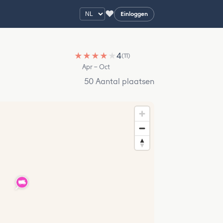
♥
Einloggen
★
★
★
★
★
4
(11)
Apr – Oct
50 Aantal plaatsen