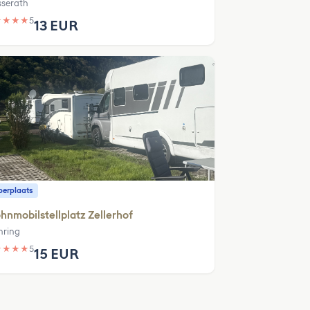
sserath
★
★
★
★
5
13 EUR
erplaats
nmobilstellplatz Zellerhof
ring
★
★
★
★
5
15 EUR