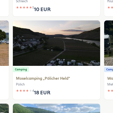
Schleich
Klü
★
★
★
★
★
5
★
10 EUR
Camping
Camp
Moselcamping „Pölicher Held“
Woh
Pölich
Meh
★
★
★
★
★
4
★
18 EUR