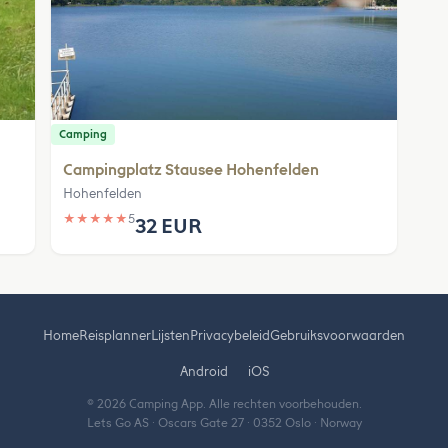
Camping
Campingplatz Stausee Hohenfelden
Hohenfelden
★
★
★
★
★
5
32 EUR
Home
Reisplanner
Lijsten
Privacybeleid
Gebruiksvoorwaarden
Android
iOS
© 2026 Camping App. Alle rechten voorbehouden.
Lets Go AS · Oscars Gate 27 · 0352 Oslo · Norway