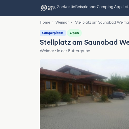
Zoekactie
Reisplanner
Camping App lijs
Home
›
Weimar
›
Stellplatz am Saunabad Weima
Open
Camperplaats
Stellplatz am Saunabad W
Weimar · In der Buttergrube