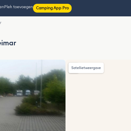
ten
Plek toevoegen
Camping App Pro
r
eimar
Satellietweergave