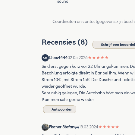
sauna
Coördinaten en contactgegevens zijn besch
Recensies (8)
Schrijf een beoorde
Chris4444
02.05.2026
★
★
★
★
★
CH
Sind erst gegen kurz vor 22 Uhr angekommen. Der
Bezahlung erfolgte direkt in Bar bei ihm. Wenn w
Strom 10€ , mit Strom 15€. Die Dusche und Toilet
wieder geöffnet wurde.
Sehr ruhig gelegen, Die Autobahn hört man ein we
Kommen sehr gerne wieder
Antwoorden
Fischer Stefan
13.03.2024
★
★
★
★
★