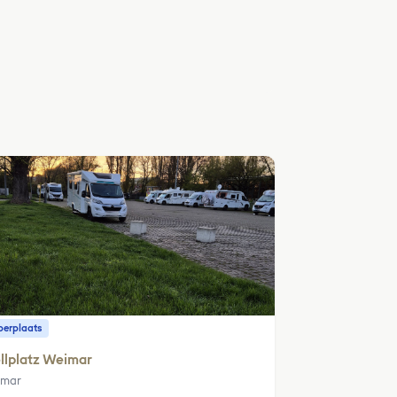
erplaats
llplatz Weimar
imar