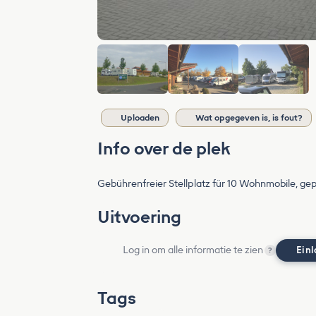
Uploaden
Wat opgegeven is, is fout?
Info over de plek
Gebührenfreier Stellplatz für 10 Wohnmobile, ge
Uitvoering
Log in om alle informatie te zien
Ein
?
Tags