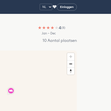
♥
Einloggen
★
★
★
★
★
4
(8)
Jan – Dec
10 Aantal plaatsen