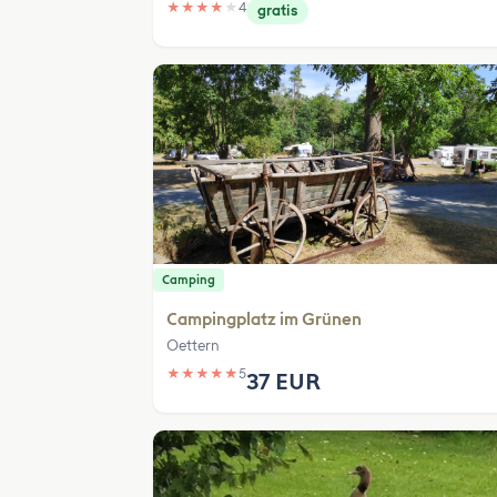
★
★
★
★
★
4
gratis
Camping
Campingplatz im Grünen
Oettern
★
★
★
★
★
5
37 EUR