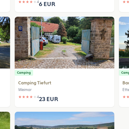
★
★
★
★
★
4
★
6 EUR
Camping
Cam
Camping Tiefurt
Ba
Weimar
Ett
★
★
★
★
★
4
★
23 EUR