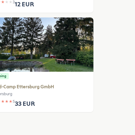
★
★
★
★
3
12 EUR
ping
d-Camp Ettersburg GmbH
ersburg
★
★
★
★
5
33 EUR