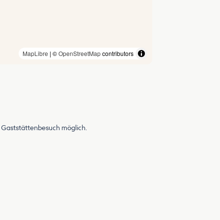
MapLibre
| ©
OpenStreetMap
contributors
d Gaststättenbesuch möglich.