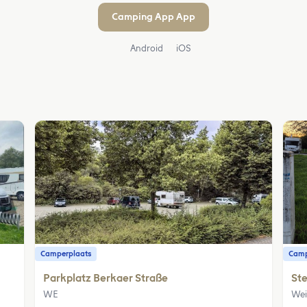
Camping App App
Android
iOS
Camperplaats
Camp
Parkplatz Berkaer Straße
Ste
WE
We