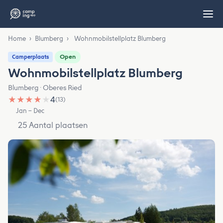
Home
›
Blumberg
›
Wohnmobilstellplatz Blumberg
Open
Camperplaats
Wohnmobilstellplatz Blumberg
Blumberg · Oberes Ried
★
★
★
★
★
4
(13)
Jan – Dec
25 Aantal plaatsen