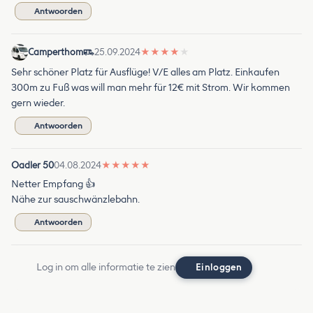
Antwoorden
Camperthom
25.09.2024
★
★
★
★
★
Sehr schöner Platz für Ausflüge! V/E alles am Platz. Einkaufen
300m zu Fuß was will man mehr für 12€ mit Strom. Wir kommen
gern wieder.
Antwoorden
Oadler 50
04.08.2024
★
★
★
★
★
Netter Empfang 👍
Nähe zur sauschwänzlebahn.
Antwoorden
Log in om alle informatie te zien
Einloggen