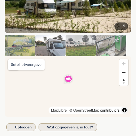
5
Satellietweergave
MapLibre
| ©
OpenStreetMap
contributors
Uploaden
Wat opgegeven is, is fout?