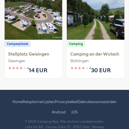
Camperplaats
Camping
Stellplatz Geisingen
Camping an der Wutach
Geisingen
Stühlingen
★
★
★
★
★
4
★
★
★
★
★
4
14 EUR
30 EUR
Home
Reisplanner
Lijsten
Privacybeleid
Gebruiksvoorwaarden
Android
iOS
© 2026 Camping App. Alle rechten voorbehouden.
Lets Go AS · Oscars Gate 27 · 0352 Oslo · Norway