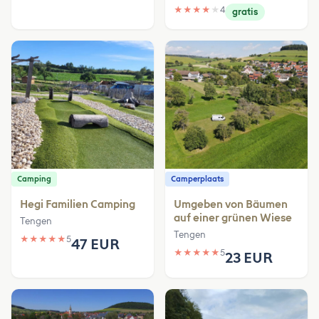
★
★
★
★
★
4
gratis
Camping
Camperplaats
Hegi Familien Camping
Umgeben von Bäumen
auf einer grünen Wiese
Tengen
Tengen
★
★
★
★
★
5
47 EUR
★
★
★
★
★
5
23 EUR