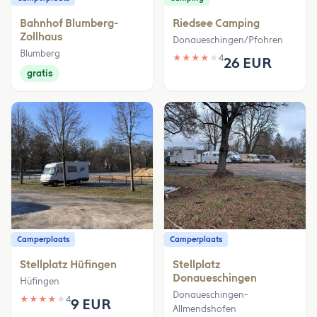
Bahnhof Blumberg-
Riedsee Camping
Zollhaus
Donaueschingen/Pfohren
Blumberg
★
★
★
★
★
4
26 EUR
gratis
Camperplaats
Camperplaats
Stellplatz Hüfingen
Stellplatz
Donaueschingen
Hüfingen
Donaueschingen-
★
★
★
★
★
4
9 EUR
Allmendshofen