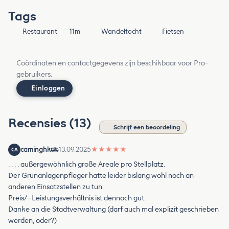
Tags
Restaurant
11m
Wandeltocht
Fietsen
Coördinaten en contactgegevens zijn beschikbaar voor Pro-
gebruikers.
Einloggen
Recensies (13)
Schrijf een beoordeling
caminghk
13.09.2025
★
★
★
★
★
CA
. . . . außergewöhnlich große Areale pro Stellplatz.
Der Grünanlagenpfleger hatte leider bislang wohl noch an
anderen Einsatzstellen zu tun.
Preis/- Leistungsverhältnis ist dennoch gut.
Danke an die Stadtverwaltung (darf auch mal explizit geschrieben
werden, oder?)