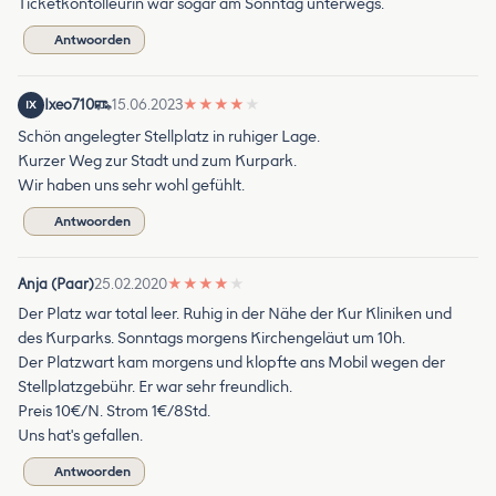
Ticketkontolleurin war sogar am Sonntag unterwegs.
Antwoorden
Ixeo710
15.06.2023
★
★
★
★
★
IX
Schön angelegter Stellplatz in ruhiger Lage.
Kurzer Weg zur Stadt und zum Kurpark.
Wir haben uns sehr wohl gefühlt.
Antwoorden
Anja (Paar)
25.02.2020
★
★
★
★
★
Der Platz war total leer. Ruhig in der Nähe der Kur Kliniken und
des Kurparks. Sonntags morgens Kirchengeläut um 10h.
Der Platzwart kam morgens und klopfte ans Mobil wegen der
Stellplatzgebühr. Er war sehr freundlich.
Preis 10€/N. Strom 1€/8Std.
Uns hat's gefallen.
Antwoorden