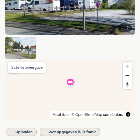
2
Satellietweergave
MapLibre
| ©
OpenStreetMap
contributors
Uploaden
Wat opgegeven is, is fout?