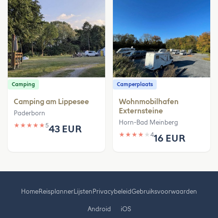
Camping
Camperplaats
Camping am Lippesee
Wohnmobilhafen
Externsteine
Paderborn
Horn-Bad Meinberg
★
★
★
★
★
5
43 EUR
★
★
★
★
★
4
16 EUR
Home
Reisplanner
Lijsten
Privacybeleid
Gebruiksvoorwaarden
Android
iOS