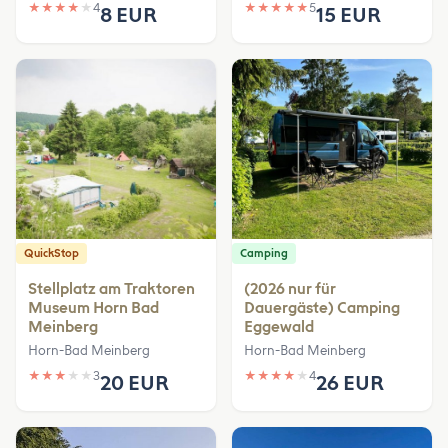
★
★
★
★
★
4
★
★
★
★
★
5
8 EUR
15 EUR
QuickStop
Camping
Stellplatz am Traktoren
(2026 nur für
Museum Horn Bad
Dauergäste) Camping
Meinberg
Eggewald
Horn-Bad Meinberg
Horn-Bad Meinberg
★
★
★
★
★
3
★
★
★
★
★
4
20 EUR
26 EUR