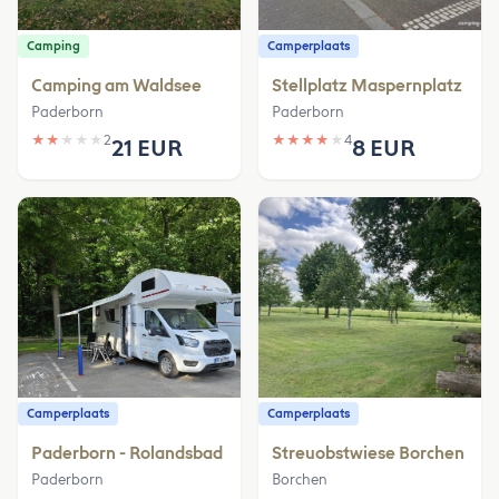
Camping
Camperplaats
Camping am Waldsee
Stellplatz Maspernplatz
Paderborn
Paderborn
★
★
★
★
★
2
★
★
★
★
★
4
21 EUR
8 EUR
Camperplaats
Camperplaats
Paderborn - Rolandsbad
Streuobstwiese Borchen
Paderborn
Borchen