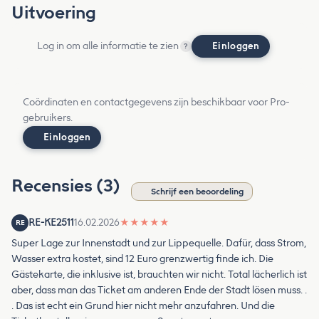
Uitvoering
Log in om alle informatie te zien
Einloggen
?
Coördinaten en contactgegevens zijn beschikbaar voor Pro-
gebruikers.
Einloggen
Recensies (3)
Schrijf een beoordeling
RE-KE2511
16.02.2026
★
★
★
★
★
RE
Super Lage zur Innenstadt und zur Lippequelle. Dafür, dass Strom,
Wasser extra kostet, sind 12 Euro grenzwertig finde ich. Die
Gästekarte, die inklusive ist, brauchten wir nicht. Total lächerlich ist
aber, dass man das Ticket am anderen Ende der Stadt lösen muss. .
. Das ist echt ein Grund hier nicht mehr anzufahren. Und die