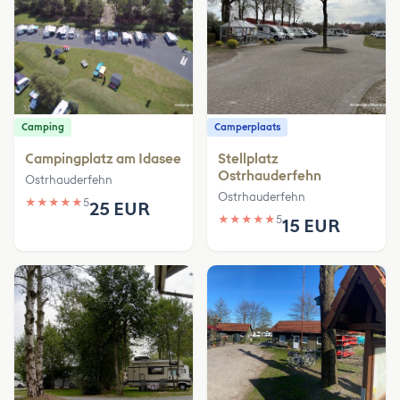
Camping
Camperplaats
Campingplatz am Idasee
Stellplatz
Ostrhauderfehn
Ostrhauderfehn
Ostrhauderfehn
★
★
★
★
★
5
25 EUR
★
★
★
★
★
5
15 EUR