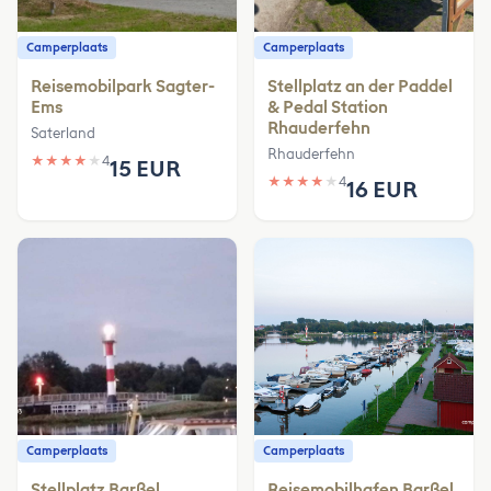
Camperplaats
Camperplaats
Reisemobilpark Sagter-
Stellplatz an der Paddel
Ems
& Pedal Station
Rhauderfehn
Saterland
Rhauderfehn
★
★
★
★
★
4
15 EUR
★
★
★
★
★
4
16 EUR
Camperplaats
Camperplaats
Stellplatz Barßel
Reisemobilhafen Barßel