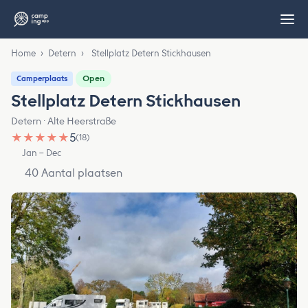
Home
›
Detern
›
Stellplatz Detern Stickhausen
Open
Camperplaats
Stellplatz Detern Stickhausen
Detern · Alte Heerstraße
★
★
★
★
★
5
(18)
Jan – Dec
40 Aantal plaatsen