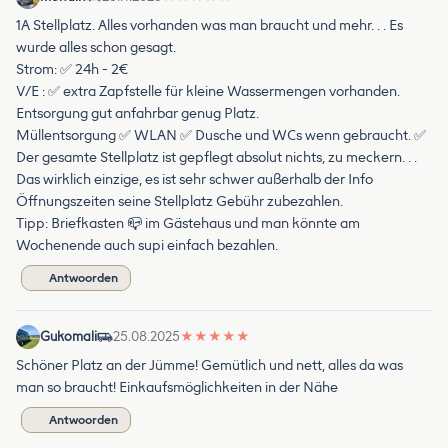
1A Stellplatz. Alles vorhanden was man braucht und mehr. . . Es
wurde alles schon gesagt.
Strom: ✅ 24h - 2€
V/E : ✅ extra Zapfstelle für kleine Wassermengen vorhanden.
Entsorgung gut anfahrbar genug Platz.
Müllentsorgung ✅ WLAN ✅ Dusche und WCs wenn gebraucht. ✅
Der gesamte Stellplatz ist gepflegt absolut nichts, zu meckern. . .
Das wirklich einzige, es ist sehr schwer außerhalb der Info
Öffnungszeiten seine Stellplatz Gebühr zubezahlen.
Tipp: Briefkasten 📪 im Gästehaus und man könnte am
Wochenende auch supi einfach bezahlen.
Antwoorden
Gukomali
25.08.2025
★
★
★
★
★
Schöner Platz an der Jümme! Gemütlich und nett, alles da was
man so braucht! Einkaufsmöglichkeiten in der Nähe
Antwoorden