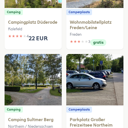
Camping
Camperplaats
Campingplatz Düderode
Wohnmobilstellplatz
Freden/Leine
Kalefeld
Freden
★
★
★
★
★
4
22 EUR
★
★
★
★
★
3
gratis
Camping
Camperplaats
Camping Sultmer Berg
Parkplatz Großer
Freizeitsee Northeim
Northeim / Niedersachsen