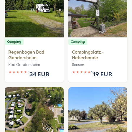
Camping
Camping
Regenbogen Bad
Campingplatz -
Gandersheim
Heberbaude
Bad Gandersheim
Seesen
★
★
★
★
★
5
★
★
★
★
★
5
34 EUR
19 EUR