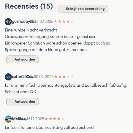
Recensies (15)
Schrijf een beoordeling
guenoopy
15.07.2026
★
★
★
★
★
GU
Eine ruhige Nacht verbracht
Grauwasserentsorgung könnte besser gelöst sein
Ein längerer Schlauch wäre schön aber es klappt auch so
Spaziergänge mit dem Hund gut zu machen
Antwoorden
cutter200
30.04.2026
★
★
★
★
★
CU
für uns mehrfach Übernachtungsplatz und Lokalbesuch fußläufig.
Schlicht aber OK
Antwoorden
Molik
13.12.2025
★
★
★
★
★
Einfach, für eine Übernachtung voll ausreichend