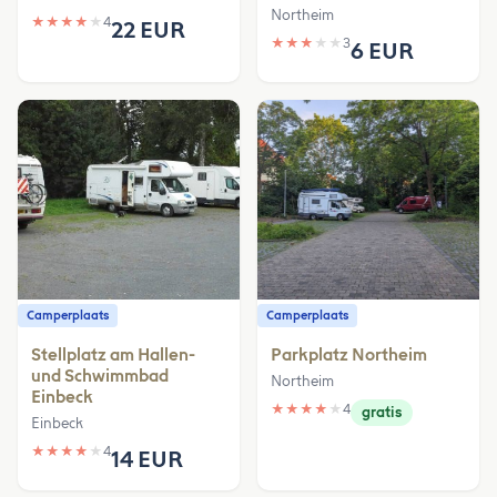
Northeim
★
★
★
★
★
4
22 EUR
★
★
★
★
★
3
6 EUR
Camperplaats
Camperplaats
Stellplatz am Hallen-
Parkplatz Northeim
und Schwimmbad
Northeim
Einbeck
★
★
★
★
★
4
gratis
Einbeck
★
★
★
★
★
4
14 EUR