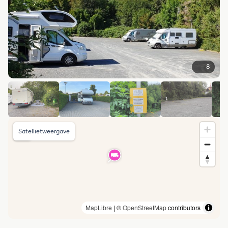
8
Satellietweergave
MapLibre
| ©
OpenStreetMap
contributors