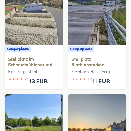
Camperplaats
Camperplaats
Stellplatz im
Stellplatz
Schneidmühlengrund
Biathlonstadion
Floh-Seligenthal
Steinbach-Hallenberg
★
★
★
★
★
5
★
★
★
★
★
4
13 EUR
11 EUR