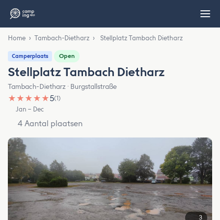
Home
›
Tambach-Dietharz
›
Stellplatz Tambach Dietharz
Open
Camperplaats
Stellplatz Tambach Dietharz
Tambach-Dietharz · Burgstallstraße
★
★
★
★
★
5
(1)
Jan – Dec
4 Aantal plaatsen
3