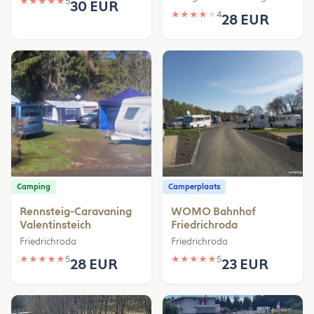
★
★
★
★
★
5
30 EUR
★
★
★
★
★
4
28 EUR
Camping
Camperplaats
Rennsteig-Caravaning
WOMO Bahnhof
Valentinsteich
Friedrichroda
Friedrichroda
Friedrichroda
★
★
★
★
★
5
★
★
★
★
★
5
28 EUR
23 EUR