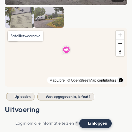
Satellietweergave
MapLibre
| ©
OpenStreetMap
contributors
Uploaden
Wat opgegeven is, is fout?
Uitvoering
Log in om alle informatie te zien
Einloggen
?