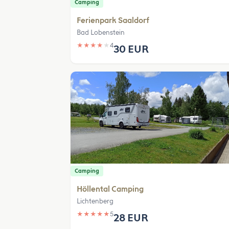
Camping
Ferienpark Saaldorf
Bad Lobenstein
★
★
★
★
★
4
30 EUR
Camping
Höllental Camping
Lichtenberg
★
★
★
★
★
5
28 EUR