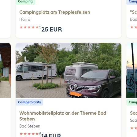
Camping
Camp
Campingplatz am Trepplesfelsen
"Sc
Harra
Bad
★
★
★
★
★
5
★
25 EUR
Camperplaats
Cam
Wohnmobilstellplatz an der Therme Bad
Sa
Steben
Saa
Bad Steben
★
★
★
★
★
★
5
14 EUR