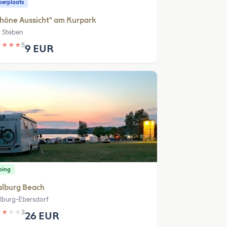
erplaats
höne Aussicht" am Kurpark
 Steben
★
★
★
★
5
9 EUR
ping
alburg Beach
lburg-Ebersdorf
★
★
★
★
3
26 EUR