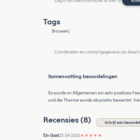
Log in om alle informatie te zien
Ein
?
Tags
Brouwerij
Coördinaten en contactgegevens zijn besch
Samenvatting beoordelingen
Es wurde im Allgemeinen ein sehr positives Feed
und die Therme wurde als positiv bewertet. V
Recensies (8)
Schrijf een beoorde
Ein Gast
25.04.2026
★
★
★
★
★