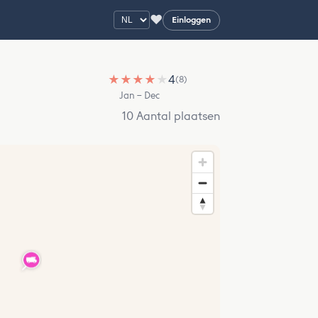
♥
Einloggen
★
★
★
★
★
4
(8)
Jan – Dec
10 Aantal plaatsen