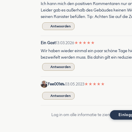
Ich kann mich den positiven Kommentaren nur ans
Leider gab es außerhalb des Gebäudes keinen W
seinen Kanister befüllen. Tip: Achten Sie auf die 
Antwoorden
Ein Gast
13.03.2026
★
★
★
★
★
Wir haben wieder einmal ein paar schöne Tage hier
bezweifelt werden muss. Bis dahin gilt ein reduzi
Antwoorden
Fee001
03.05.2023
★
★
★
★
★
Antwoorden
Log in om alle informatie te zien
Einlog