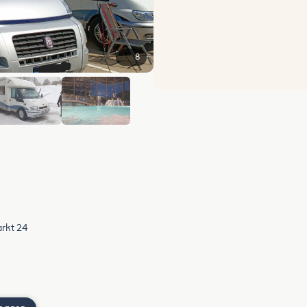
8
+2
arkt 24