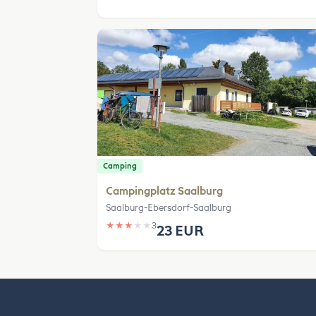
Camping
Campingplatz Saalburg
Saalburg-Ebersdorf-Saalburg
★
★
★
★
★
3
23 EUR