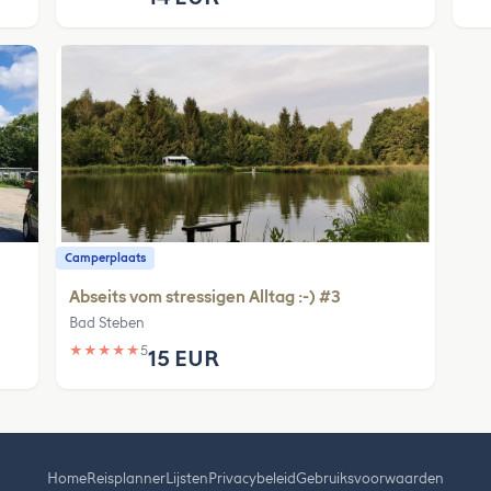
Camperplaats
Abseits vom stressigen Alltag :-) #3
Bad Steben
★
★
★
★
★
5
15 EUR
Home
Reisplanner
Lijsten
Privacybeleid
Gebruiksvoorwaarden