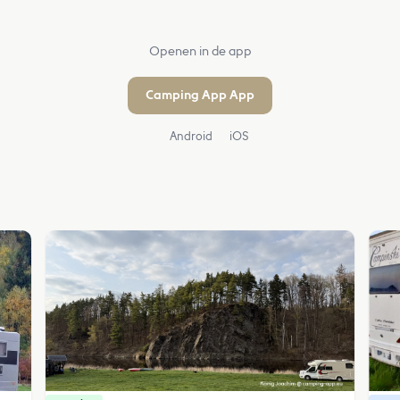
Openen in de app
Camping App App
Android
iOS