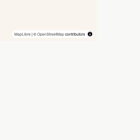
MapLibre
| ©
OpenStreetMap
contributors