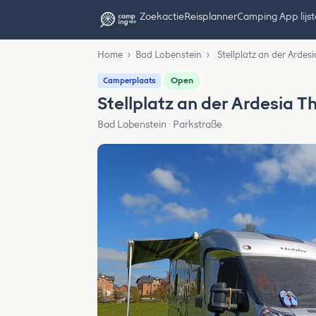
Zoekactie
Reisplanner
Camping App lijs
Home
›
Bad Lobenstein
›
Stellplatz an der Ardes
Open
Camperplaats
Stellplatz an der Ardesia 
Bad Lobenstein · Parkstraße