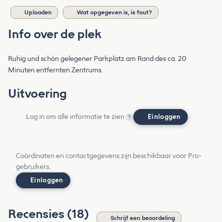
Uploaden
Wat opgegeven is, is fout?
Info over de plek
Ruhig und schön gelegener Parkplatz am Rand des ca. 20
Minuten entfernten Zentrums.
Uitvoering
Log in om alle informatie te zien
Einloggen
?
Coördinaten en contactgegevens zijn beschikbaar voor Pro-
gebruikers.
Einloggen
Recensies (18)
Schrijf een beoordeling