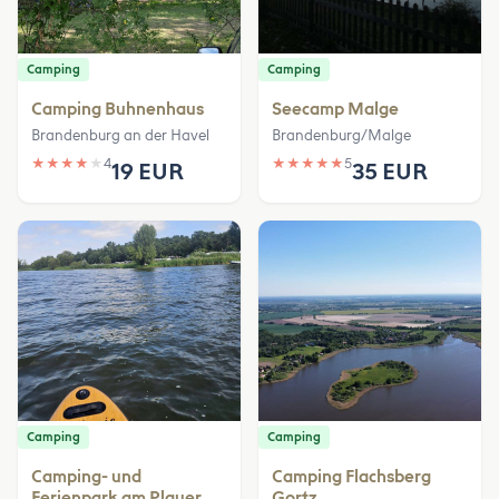
Camping
Camping
Camping Buhnenhaus
Seecamp Malge
Brandenburg an der Havel
Brandenburg/Malge
★
★
★
★
★
4
★
★
★
★
★
5
19 EUR
35 EUR
Camping
Camping
Camping- und
Camping Flachsberg
Ferienpark am Plauer
Gortz