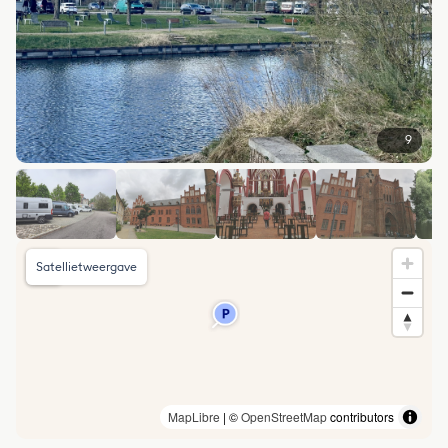
9
Satellietweergave
MapLibre
| ©
OpenStreetMap
contributors