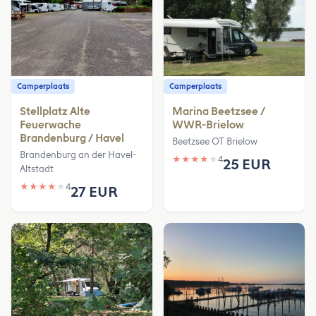
Camperplaats
Camperplaats
Stellplatz Alte
Marina Beetzsee /
Feuerwache
WWR-Brielow
Brandenburg / Havel
Beetzsee OT Brielow
Brandenburg an der Havel-
★
★
★
★
★
4
25 EUR
Altstadt
★
★
★
★
★
4
27 EUR