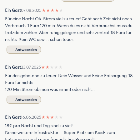
Ein Gast
07.08.2025
★
★
★
★
★
Für eine Nacht Ok. Strom viel zu teuer! Geht nach Zeit nicht nach
Verbrauch. 1 Euro 120 min. Wenn du es nicht Verbrauchst muss du
trotzdem zahlen. Aber ruhig gelegen und sehr zentral. 18 Euro für
nichts. Kein WC usw. . . schon teuer.
Antwoorden
Ein Gast
23.07.2025
★
★
★
★
★
Für das gebotene zu teuer. Kein Wasser und keine Entsorgung. 18
Euro für nichts.
120 Min Strom ob man was nimmt oder nicht. .
Antwoorden
Ein Gast
16.06.2025
★
★
★
★
★
18€ pro Nacht und Tag sind zu viel!
Keine weitere Infrastruktur. . . Super Platz am Kiosk zum
Entspannen und super freundliches Personal!!!