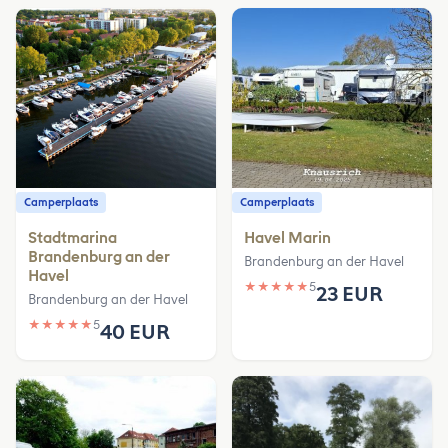
Camperplaats
Camperplaats
Stadtmarina
Havel Marin
Brandenburg an der
Brandenburg an der Havel
Havel
★
★
★
★
★
5
23 EUR
Brandenburg an der Havel
★
★
★
★
★
5
40 EUR