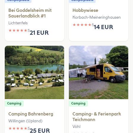
Bei Goddelsheim mit
Hobbywiese
Sauerlandblick #1
Korbach-Meineringhausen
Lichtenfels
★
★
★
★
★
5
14 EUR
★
★
★
★
★
5
21 EUR
Camping
Camping
Camping Bahrenberg
Camping- & Ferienpark
Teichmann
Willingen (Upland)
Vöhl
★
★
★
★
★
5
25 EUR