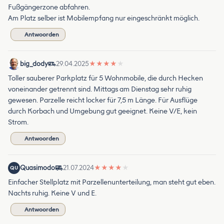
Fußgängerzone abfahren.
Am Platz selber ist Mobilempfang nur eingeschränkt möglich.
Antwoorden
big_dody
29.04.2025
★
★
★
★
★
Toller sauberer Parkplatz für 5 Wohnmobile, die durch Hecken
voneinander getrennt sind. Mittags am Dienstag sehr ruhig
gewesen. Parzelle reicht locker für 7,5 m Länge. Für Ausflüge
durch Korbach und Umgebung gut geeignet. Keine V/E, kein
Strom.
Antwoorden
Quasimodo
21.07.2024
★
★
★
★
★
QU
Einfacher Stellplatz mit Parzellenunterteilung, man steht gut eben.
Nachts ruhig. Keine V und E.
Antwoorden