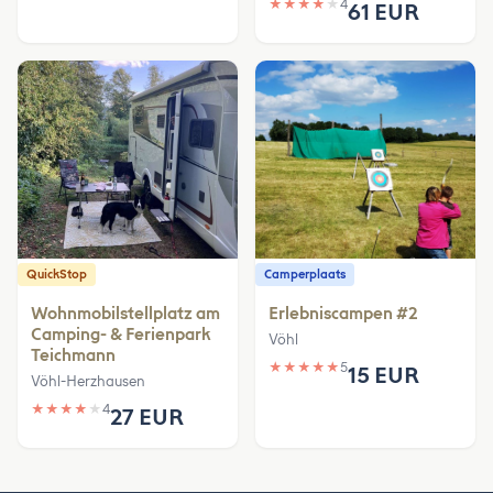
★
★
★
★
★
4
61 EUR
QuickStop
Camperplaats
Wohnmobilstellplatz am
Erlebniscampen #2
Camping- & Ferienpark
Vöhl
Teichmann
★
★
★
★
★
5
15 EUR
Vöhl-Herzhausen
★
★
★
★
★
4
27 EUR