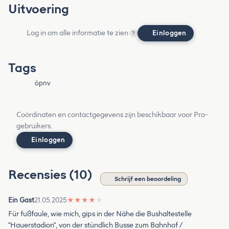
Uitvoering
Log in om alle informatie te zien
Einloggen
?
Tags
öpnv
Coördinaten en contactgegevens zijn beschikbaar voor Pro-
gebruikers.
Einloggen
Recensies (10)
Schrijf een beoordeling
Ein Gast
21.05.2025
★
★
★
★
★
Für fußfaule, wie mich, gips in der Nähe die Bushaltestelle
"Hauerstadion", von der stündlich Busse zum Bahnhof /