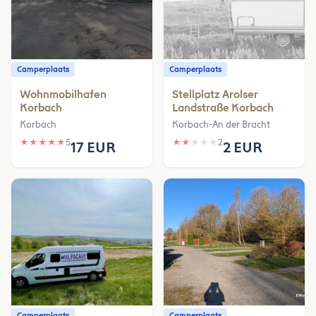
Camperplaats
Camperplaats
Wohnmobilhafen
Stellplatz Arolser
Korbach
Landstraße Korbach
Korbach
Korbach-An der Bracht
★
★
★
★
★
5
★
★
★
★
★
2
17 EUR
2 EUR
Camperplaats
Camperplaats