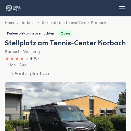
Home
›
Korbach
›
Stellplatz am Tennis-Center Korbach
Open
Parkeerplek om te overnachten
Stellplatz am Tennis-Center Korbach
Korbach · Westring
★
★
★
★
★
4
(10)
Jan – Dec
5 Aantal plaatsen