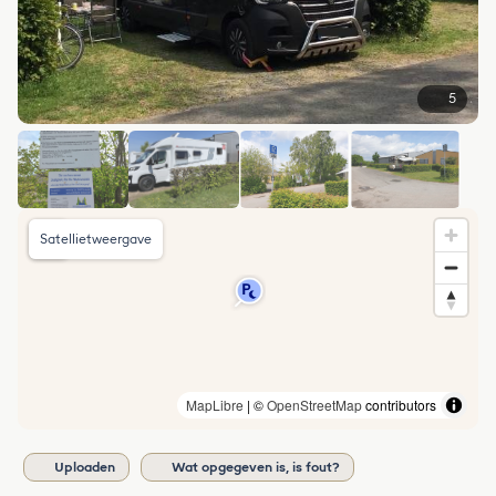
5
Satellietweergave
MapLibre
| ©
OpenStreetMap
contributors
Uploaden
Wat opgegeven is, is fout?