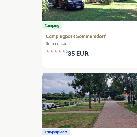
Camping
Campingpark Sommersdorf
Sommersdorf
★
★
★
★
★
5
35 EUR
Camperplaats