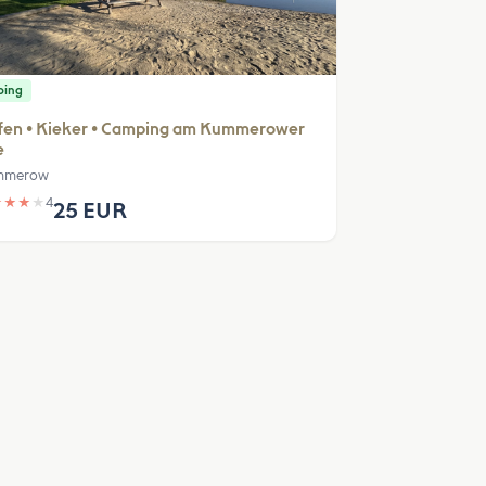
ping
fen • Kieker • Camping am Kummerower
e
mmerow
★
★
★
★
4
25 EUR