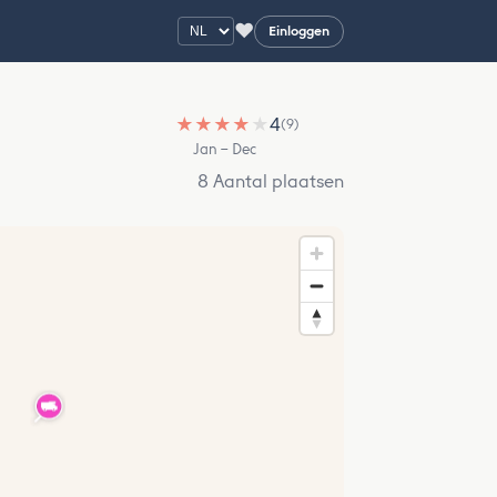
♥
Einloggen
★
★
★
★
★
4
(9)
Jan – Dec
8 Aantal plaatsen