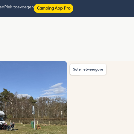
ten
Plek toevoegen
Camping App Pro
Satellietweergave