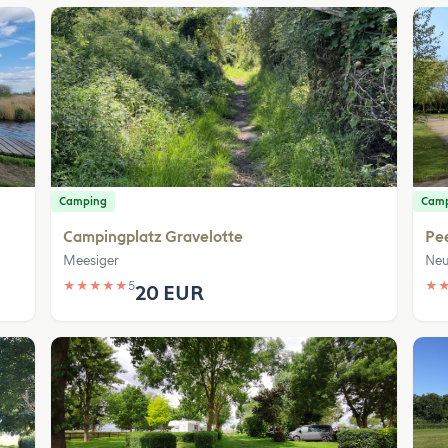
Camping
Cam
Campingplatz Gravelotte
Pe
Meesiger
Neu
★
★
★
★
★
5
★
20 EUR