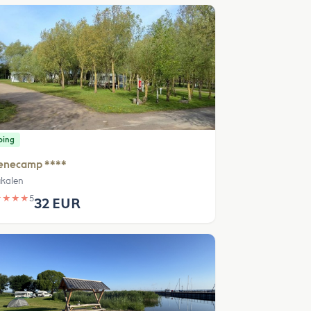
ping
enecamp ****
kalen
★
★
★
★
5
32 EUR