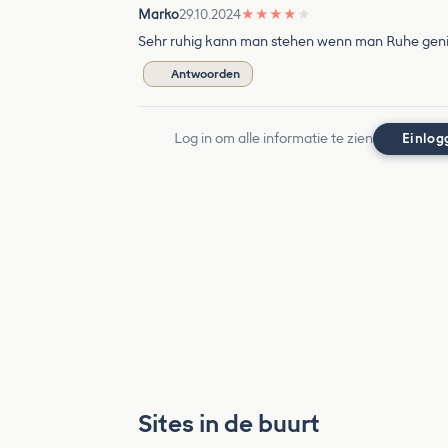
Marko
29.10.2024
★
★
★
★
★
Sehr ruhig kann man stehen wenn man Ruhe geni
Antwoorden
Log in om alle informatie te zien
Einlog
Sites in de buurt