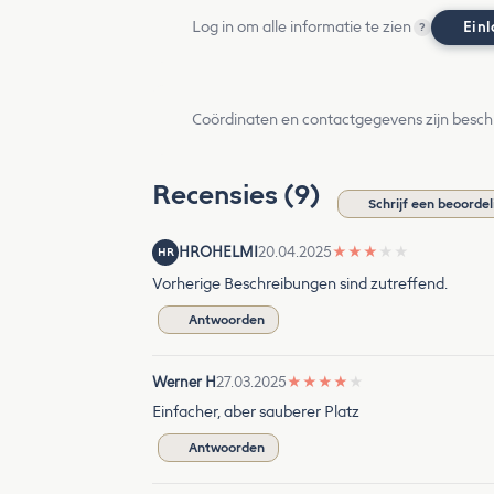
Log in om alle informatie te zien
Ein
?
Coördinaten en contactgegevens zijn besch
Recensies (9)
Schrijf een beoordel
HROHELMI
20.04.2025
★
★
★
★
★
HR
Vorherige Beschreibungen sind zutreffend.
Antwoorden
Werner H
27.03.2025
★
★
★
★
★
Einfacher, aber sauberer Platz
Antwoorden