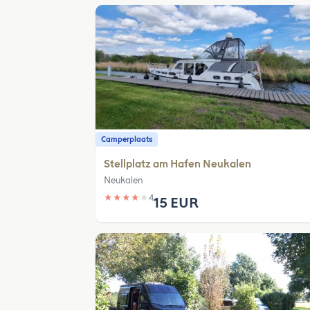
Camperplaats
Stellplatz am Hafen Neukalen
Neukalen
★
★
★
★
★
4
15 EUR