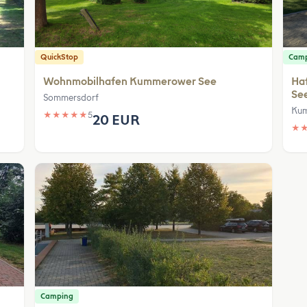
QuickStop
Cam
Wohnmobilhafen Kummerower See
Ha
Se
Sommersdorf
Ku
★
★
★
★
★
5
20 EUR
★
Camping