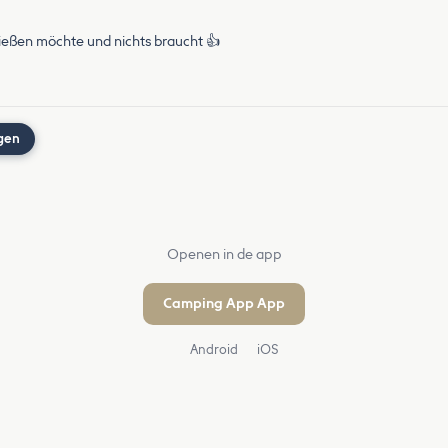
eßen möchte und nichts braucht 👍
gen
Openen in de app
Camping App App
Android
iOS