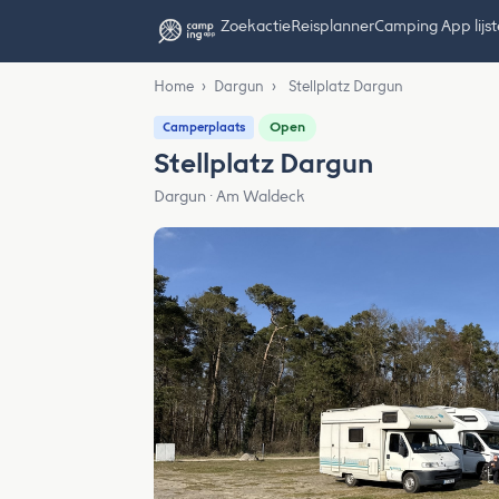
Zoekactie
Reisplanner
Camping App lijs
Home
›
Dargun
›
Stellplatz Dargun
Open
Camperplaats
Stellplatz Dargun
Dargun · Am Waldeck