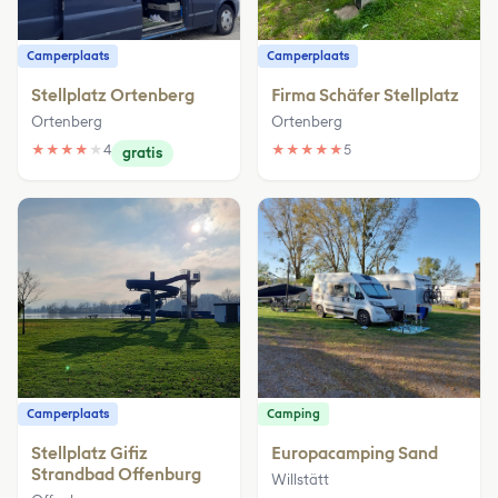
Camperplaats
Camperplaats
Stellplatz Ortenberg
Firma Schäfer Stellplatz
Ortenberg
Ortenberg
★
★
★
★
★
4
★
★
★
★
★
5
gratis
Camperplaats
Camping
Stellplatz Gifiz
Europacamping Sand
Strandbad Offenburg
Willstätt