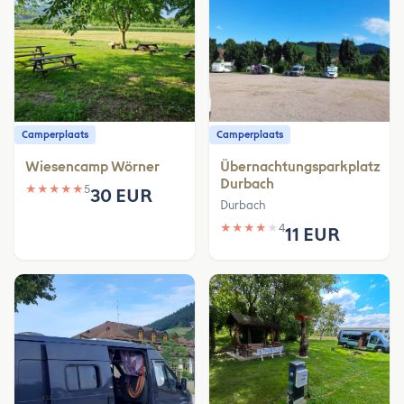
Camperplaats
Camperplaats
Wiesencamp Wörner
Übernachtungsparkplatz
Durbach
★
★
★
★
★
5
30 EUR
Durbach
★
★
★
★
★
4
11 EUR