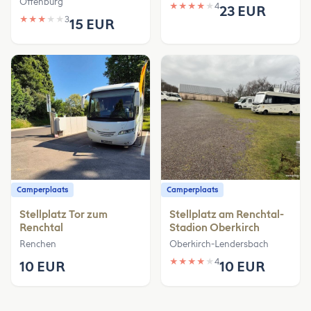
Offenburg
★
★
★
★
★
4
23 EUR
★
★
★
★
★
3
15 EUR
Camperplaats
Camperplaats
Stellplatz Tor zum
Stellplatz am Renchtal-
Renchtal
Stadion Oberkirch
Renchen
Oberkirch-Lendersbach
★
★
★
★
★
4
10 EUR
10 EUR