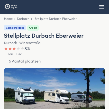
Home
›
Durbach
›
Stellplatz Durbach Eberweier
Open
Camperplaats
Stellplatz Durbach Eberweier
Durbach · Wiesenstraße
★
★
★
★
★
3
(1)
Jan – Dec
6 Aantal plaatsen