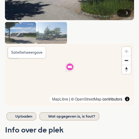
3
Satellietweergave
MapLibre
| ©
OpenStreetMap
contributors
Uploaden
Wat opgegeven is, is fout?
Info over de plek