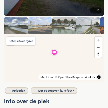
14
Satellietweergave
MapLibre
| ©
OpenStreetMap
contributors
Uploaden
Wat opgegeven is, is fout?
Info over de plek