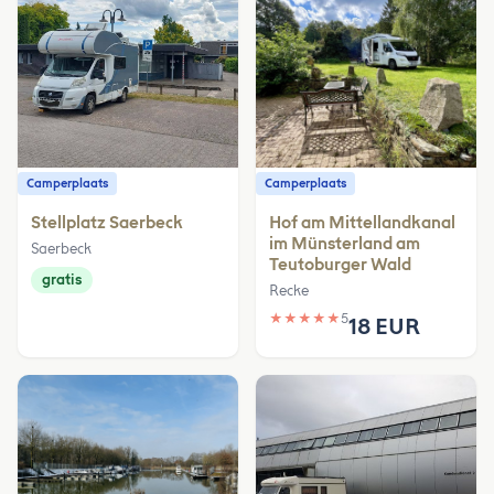
Camperplaats
Camperplaats
Stellplatz Saerbeck
Hof am Mittellandkanal
im Münsterland am
Saerbeck
Teutoburger Wald
gratis
Recke
★
★
★
★
★
5
18 EUR