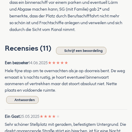
dass ein binnenschiff vor einem parken und eventuell Lärm
und Abgase machen kann; SG (mit Familie) gab 2* und
bemerkte, dass der Platz durch Berufsschifffahrt nicht mehr
so schön ist und Frachtschiffe anlegen und verweilen und sich
dadurch die Sicht vom Kanal nimmt.
Recensies (11)
Schrijf een beoordeling
Een bezoeker
14.06.2025
★
★
★
★
★
Hele fijne stop om te overnachten als je op doorreis bent. De weg
ernaast is ‘s nachts rustig, je hoort eventueel binnenvaart
aanmeren of vertrekken maar dat stoort absoluut niet. Nette
plaats en voldoende ruimte.
Antwoorden
Ein Gast
25.05.2025
★
★
★
★
★
Sehr schöner Stellplatz mit geradem, befestigtem Untergrund. Die
direkt angrenzende Straße stört ein bisschen, ist für eine Nacht