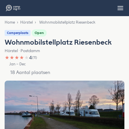
Home
›
Hörstel
›
Wohnmobilstellplatz Riesenbeck
Open
Camperplaats
Wohnmobilstellplatz Riesenbeck
Hörstel · Postdamm
★
★
★
★
★
4
(11)
Jan – Dec
18 Aantal plaatsen