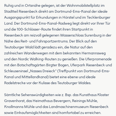
Ruhig und in Ortsnähe gelegen, ist der Wohnmobilstellplatz im
Stadtteil Riesenbeck direkt am Dortmund-Ems-Kanal der ideale
Ausgangspunkt für Erkundungen in Hörstel und im Tecklenburger
Land. Der Dortmund-Ems-Kanal-Radweg liegt direkt vor Ihrer Tür
und die 100-Schlösser-Route findet ihren Startpunkt in
Riesenbeck am reizvoll gelegenen Wasserschloss Surenburg in der
Nähe des Reit- und Fahrsportzentrums. Der Blick auf den
Teutoburger Wald lädt geradezu ein, die Natur auf den
zahlreichen Wanderwegen mit dem bekannten Hermannsweg
und den Nordic Walking-Routen zu genießen. Die Uferpromenade
mit den Botschaftsgärten Birgter Bogen, Uferpark Riesenbeck und
Schleuseninsel „Nasses Dreieck“ (Treffpunkt von Dortmund-Ems-
Kanal und Mittellandkanal) bietet eine ebene und ideale
Radelstrecke vor der Kulisse des Teutoburger Waldes.
Sämtliche Sehenswürdigkeiten wie z. Bsp. das Kunsthaus Kloster
Gravenhorst, das Heimathaus Bevergern, Reinings Mühle,
Knollmanns Mühle und das Landmaschinenmuseum Riesenbeck
sowie Einkaufsmöglichkeiten sind komfortabel zu erreichen.