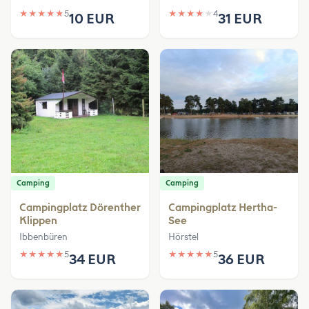
★
★
★
★
★
5
★
★
★
★
★
4
10 EUR
31 EUR
Camping
Camping
Campingplatz Dörenther
Campingplatz Hertha-
Klippen
See
Ibbenbüren
Hörstel
★
★
★
★
★
5
★
★
★
★
★
5
34 EUR
36 EUR