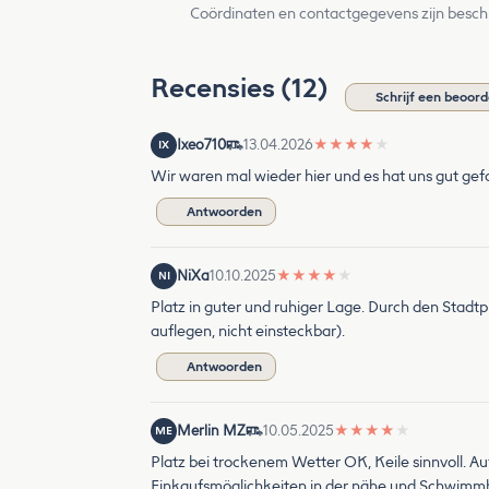
Coördinaten en contactgegevens zijn besch
Recensies (12)
Schrijf een beoord
Ixeo710
13.04.2026
★
★
★
★
★
IX
Wir waren mal wieder hier und es hat uns gut gefa
Antwoorden
NiXa
10.10.2025
★
★
★
★
★
NI
Platz in guter und ruhiger Lage. Durch den Sta
auflegen, nicht einsteckbar).
Antwoorden
Merlin MZ
10.05.2025
★
★
★
★
★
ME
Platz bei trockenem Wetter OK, Keile sinnvoll. A
Einkaufsmöglichkeiten in der nähe und Schwimmba