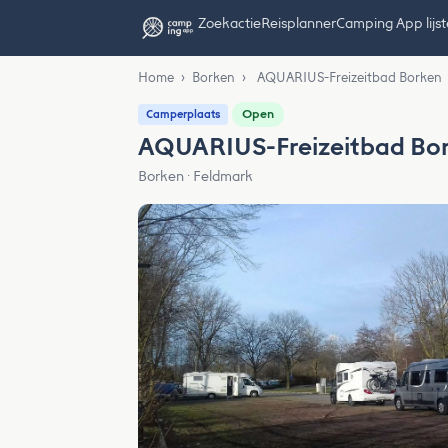
Zoekactie
Reisplanner
Camping App lijs
Home
›
Borken
›
AQUARIUS-Freizeitbad Borken
Open
Camperplaats
AQUARIUS-Freizeitbad Bo
Borken · Feldmark