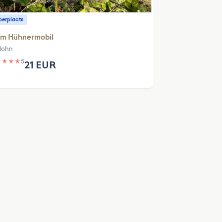
erplaats
im Hühnermobil
lohn
★
★
★
★
5
21 EUR