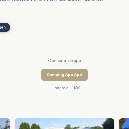
gen
Openen in de app
Camping App App
Android
iOS