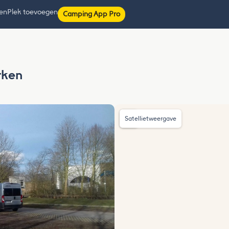
ten
Plek toevoegen
Camping App Pro
rken
Satellietweergave