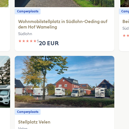
Camperplaats
Camp
Wohnmobilstellplatz in Südlohn-Oeding auf
Be
dem Hof Wameling
Süd
Südlohn
★
★
★
★
★
★
5
20 EUR
Camperplaats
Stellplatz Velen
Velen