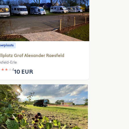
erplaats
llplatz Graf Alexander Raesfeld
sfeld-Erle
★
★
★
★
4
10 EUR