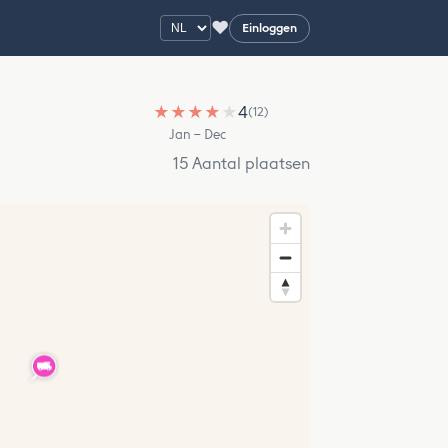
♥
Einloggen
★
★
★
★
★
4
(12)
Jan – Dec
15 Aantal plaatsen