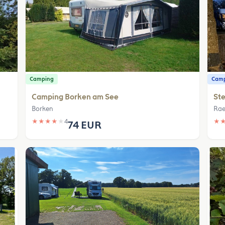
Camping
Camp
Camping Borken am See
Ste
Borken
Rae
★
★
★
★
★
4
★
74 EUR