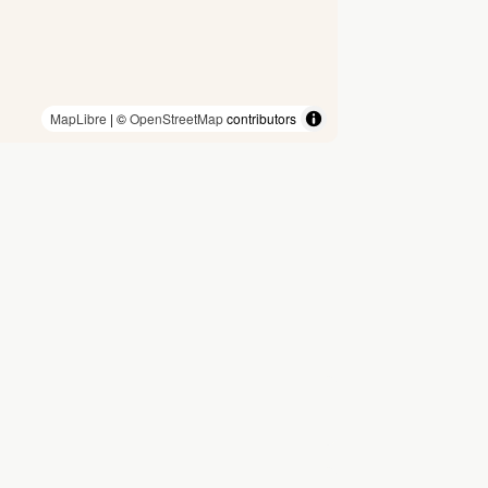
MapLibre
| ©
OpenStreetMap
contributors