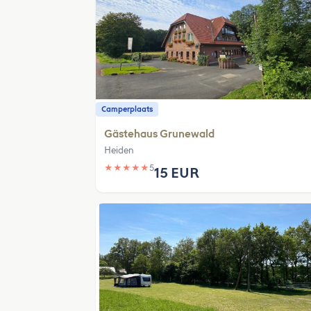
Camperplaats
Gästehaus Grunewald
Heiden
★
★
★
★
★
5
15 EUR