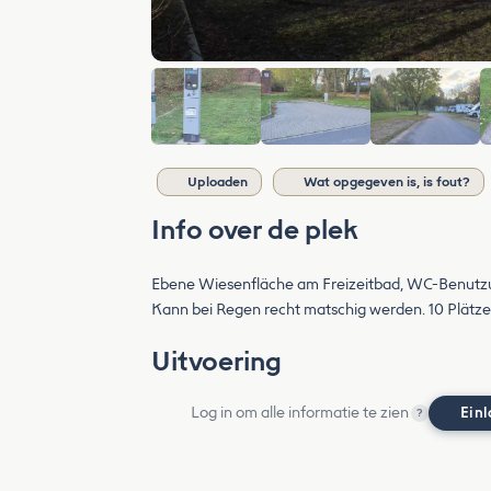
Uploaden
Wat opgegeven is, is fout?
Info over de plek
Ebene Wiesenfläche am Freizeitbad, WC-Benut
Kann bei Regen recht matschig werden. 10 Plätze m
Uitvoering
Log in om alle informatie te zien
Ein
?