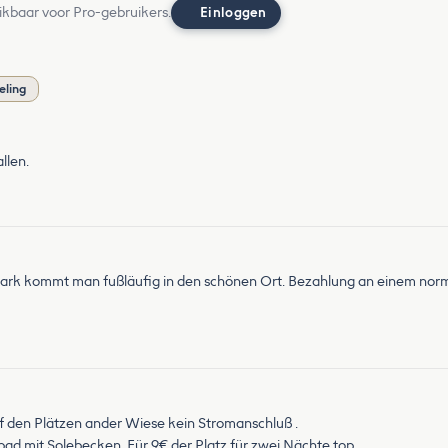
ikbaar voor Pro-gebruikers.
Einloggen
eling
llen.
dtpark kommt man fußläufig in den schönen Ort. Bezahlung an einem no
uf den Plätzen ander Wiese kein Stromanschluß .
d mit Solebecken. Für 9€ der Platz für zwei Nächte top.