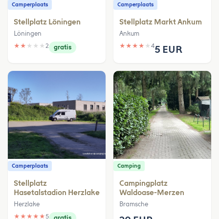
Camperplaats
Camperplaats
Stellplatz Löningen
Stellplatz Markt Ankum
Löningen
Ankum
★
★
★
★
★
2
★
★
★
★
★
4
gratis
5 EUR
Camperplaats
Camping
Stellplatz
Campingplatz
Hasetalstadion Herzlake
Waldoase-Merzen
Herzlake
Bramsche
★
★
★
★
★
5
gratis