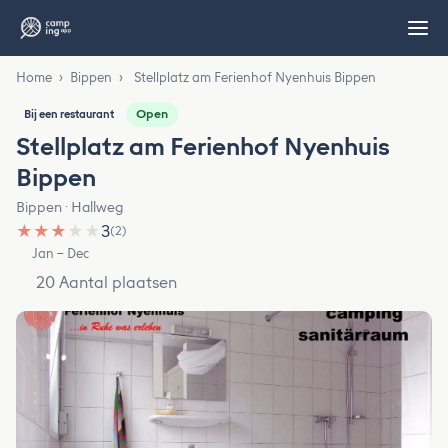
Home
›
Bippen
›
Stellplatz am Ferienhof Nyenhuis Bippen
Open
Bij een restaurant
Stellplatz am Ferienhof Nyenhuis
Bippen
Bippen · Hallweg
★
★
★
★
★
3
(2)
Jan – Dec
20 Aantal plaatsen