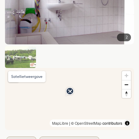
2
Satellietweergave
MapLibre
| ©
OpenStreetMap
contributors