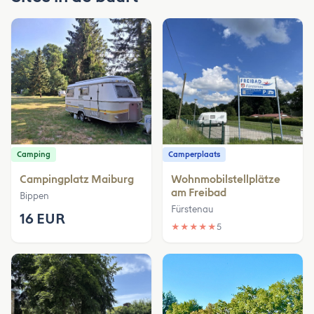
Camping
Camperplaats
Campingplatz Maiburg
Wohnmobilstellplätze
am Freibad
Bippen
Fürstenau
16 EUR
★
★
★
★
★
5