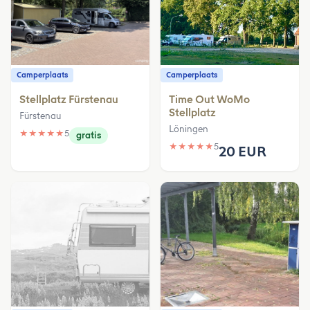
Camperplaats
Camperplaats
Stellplatz Fürstenau
Time Out WoMo
Stellplatz
Fürstenau
Löningen
★
★
★
★
★
5
gratis
★
★
★
★
★
5
20 EUR