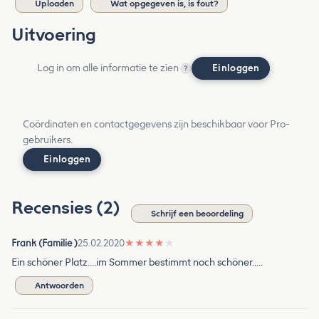
Uploaden
Wat opgegeven is, is fout?
Uitvoering
Log in om alle informatie te zien
Einloggen
?
Coördinaten en contactgegevens zijn beschikbaar voor Pro-
gebruikers.
Einloggen
Recensies (2)
Schrijf een beoordeling
Frank (Familie )
25.02.2020
★
★
★
★
★
Ein schöner Platz....im Sommer bestimmt noch schöner.....
Antwoorden