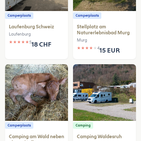
Camperplaats
Camperplaats
Laufenburg Schweiz
Stellplatz am
Naturerlebnisbad Murg
Laufenburg
Murg
★
★
★
★
★
5
18 CHF
★
★
★
★
★
4
15 EUR
Camperplaats
Camping
Camping am Wald neben
Camping Waldesruh