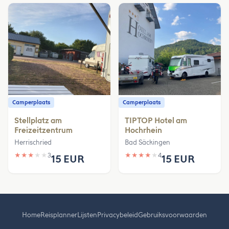
Camperplaats
Camperplaats
Stellplatz am
TIPTOP Hotel am
Freizeitzentrum
Hochrhein
Herrischried
Bad Säckingen
★
★
★
★
★
3
★
★
★
★
★
4
15 EUR
15 EUR
Home
Reisplanner
Lijsten
Privacybeleid
Gebruiksvoorwaarden