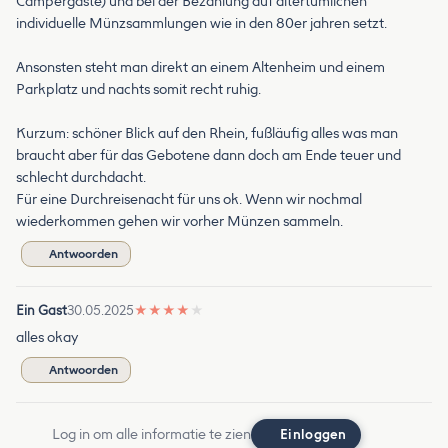
Campergäste) und bei der Bezahlung auf altertümlichen
individuelle Münzsammlungen wie in den 80er jahren setzt.
Ansonsten steht man direkt an einem Altenheim und einem
Parkplatz und nachts somit recht ruhig.
Kurzum: schöner Blick auf den Rhein, fußläufig alles was man
braucht aber für das Gebotene dann doch am Ende teuer und
schlecht durchdacht.
Für eine Durchreisenacht für uns ok. Wenn wir nochmal
wiederkommen gehen wir vorher Münzen sammeln.
Antwoorden
Ein Gast
30.05.2025
★
★
★
★
★
alles okay
Antwoorden
Log in om alle informatie te zien
Einloggen