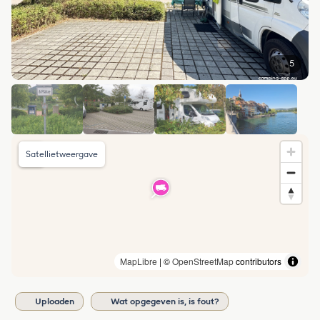
5
Satellietweergave
MapLibre
| ©
OpenStreetMap
contributors
Uploaden
Wat opgegeven is, is fout?