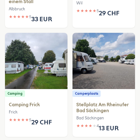
einem Stall
Wil
Albbruck
★
★
★
★
★
5
29 CHF
★
★
★
★
★
5
33 EUR
Camping
Camperplaats
Camping Frick
Stellplatz Am Rheinufer
Bad Säckingen
Frick
Bad Säckingen
★
★
★
★
★
5
29 CHF
★
★
★
★
★
4
13 EUR