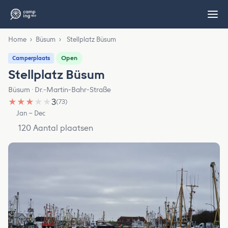
Home
›
Büsum
›
Stellplatz Büsum
Open
Camperplaats
Stellplatz Büsum
Büsum · Dr.-Martin-Bahr-Straße
★
★
★
★
★
3
(73)
Jan – Dec
120 Aantal plaatsen