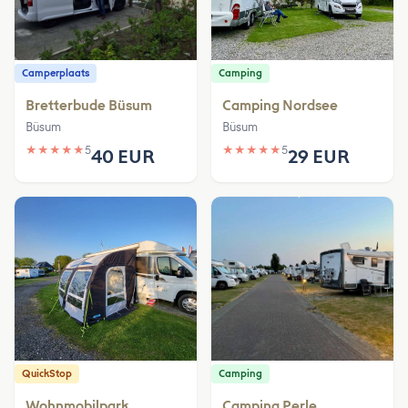
Camperplaats
Camping
Bretterbude Büsum
Camping Nordsee
Büsum
Büsum
★
★
★
★
★
5
★
★
★
★
★
5
40 EUR
29 EUR
QuickStop
Camping
Wohnmobilpark
Camping Perle