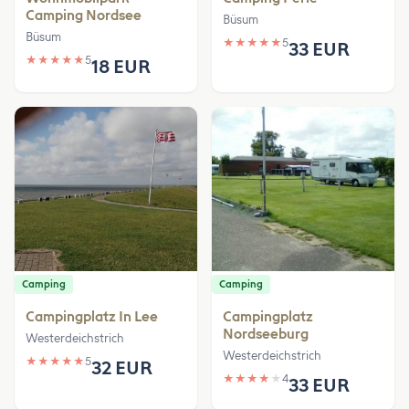
Camping Nordsee
Büsum
Büsum
★
★
★
★
★
5
33 EUR
★
★
★
★
★
5
18 EUR
Camping
Camping
Campingplatz In Lee
Campingplatz
Nordseeburg
Westerdeichstrich
Westerdeichstrich
★
★
★
★
★
5
32 EUR
★
★
★
★
★
4
33 EUR