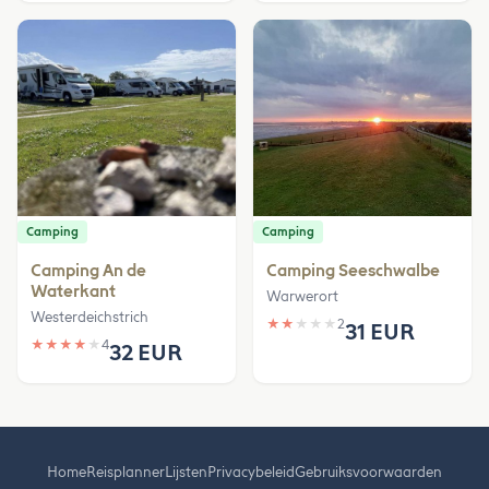
Camping
Camping
Camping An de
Camping Seeschwalbe
Waterkant
Warwerort
Westerdeichstrich
★
★
★
★
★
2
31 EUR
★
★
★
★
★
4
32 EUR
Home
Reisplanner
Lijsten
Privacybeleid
Gebruiksvoorwaarden