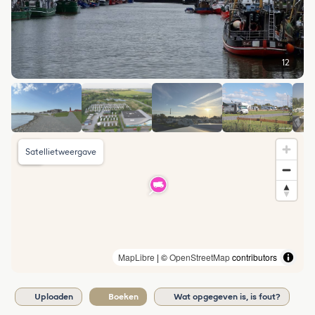
12
Satellietweergave
MapLibre
| ©
OpenStreetMap
contributors
Uploaden
Boeken
Wat opgegeven is, is fout?