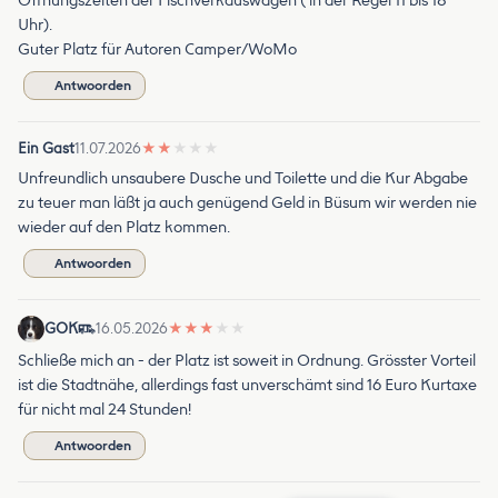
Öffnungszeiten der Fischverkauswagen ( in der Regel 11 bis 18
Uhr).
Guter Platz für Autoren Camper/WoMo
Antwoorden
Ein Gast
11.07.2026
★
★
★
★
★
Unfreundlich unsaubere Dusche und Toilette und die Kur Abgabe
zu teuer man läßt ja auch genügend Geld in Büsum wir werden nie
wieder auf den Platz kommen.
Antwoorden
GOK
16.05.2026
★
★
★
★
★
Schließe mich an - der Platz ist soweit in Ordnung. Grösster Vorteil
ist die Stadtnähe, allerdings fast unverschämt sind 16 Euro Kurtaxe
für nicht mal 24 Stunden!
Antwoorden