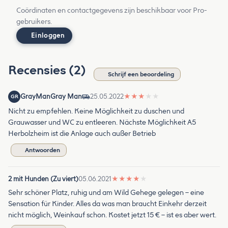
Coördinaten en contactgegevens zijn beschikbaar voor Pro-
gebruikers.
Einloggen
Recensies (2)
Schrijf een beoordeling
GrayManGray Man
25.05.2022
★
★
★
★
★
GR
Nicht zu empfehlen. Keine Möglichkeit zu duschen und
Grauwasser und WC zu entleeren. Nächste Möglichkeit A5
Herbolzheim ist die Anlage auch außer Betrieb
Antwoorden
2 mit Hunden (Zu viert)
05.06.2021
★
★
★
★
★
Sehr schöner Platz, ruhig und am Wild Gehege gelegen – eine
Sensation für Kinder. Alles da was man braucht Einkehr derzeit
nicht möglich, Weinkauf schon. Kostet jetzt 15 € – ist es aber wert.