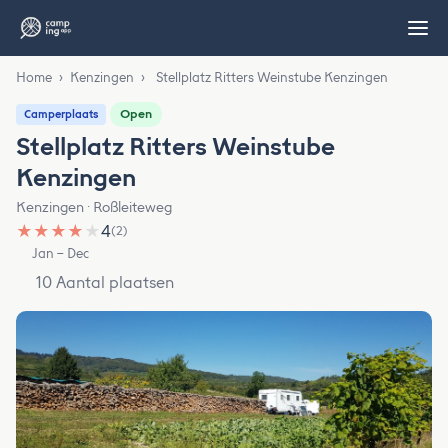
Home
›
Kenzingen
›
Stellplatz Ritters Weinstube Kenzingen
Open
Camperplaats
Stellplatz Ritters Weinstube
Kenzingen
Kenzingen · Roßleiteweg
★
★
★
★
★
4
(2)
Jan – Dec
10 Aantal plaatsen