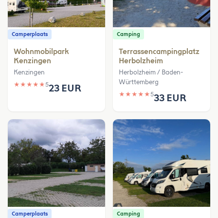
Camperplaats
Camping
Wohnmobilpark
Terrassencampingplatz
Kenzingen
Herbolzheim
Kenzingen
Herbolzheim / Baden-
Württemberg
★
★
★
★
★
5
23 EUR
★
★
★
★
★
5
33 EUR
Camperplaats
Camping