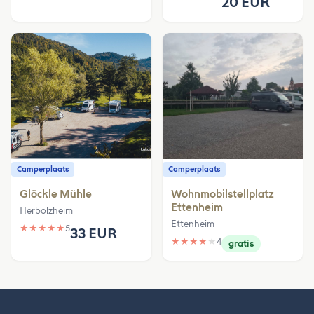
20 EUR
Camperplaats
Camperplaats
Glöckle Mühle
Wohnmobilstellplatz
Ettenheim
Herbolzheim
Ettenheim
★
★
★
★
★
5
33 EUR
★
★
★
★
★
4
gratis