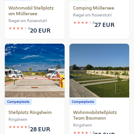
Wohnmobil Stellplatz
Camping Müllersee
am Müllersee
Riegel am Kaiserstuhl
Riegel am Kaiserstuhl
★
★
★
★
★
4
27 EUR
★
★
★
★
★
4
20 EUR
Camperplaats
Camperplaats
Stellplatz Ringsheim
Wohnmobilstellplatz
Team Baumann
Ringsheim
Ringsheim
★
★
★
★
★
5
28 EUR
★
★
★
★
★
4