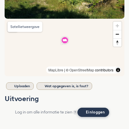
Satellietweergave
MapLibre
| ©
OpenStreetMap
contributors
Uploaden
Wat opgegeven is, is fout?
Uitvoering
Log in om alle informatie te zien
Einloggen
?