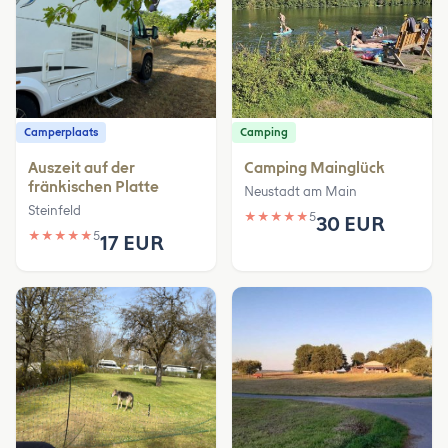
Camperplaats
Camping
Auszeit auf der
Camping Mainglück
fränkischen Platte
Neustadt am Main
Steinfeld
★
★
★
★
★
5
30 EUR
★
★
★
★
★
5
17 EUR