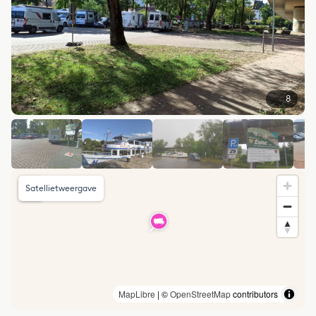
8
Satellietweergave
MapLibre
| ©
OpenStreetMap
contributors