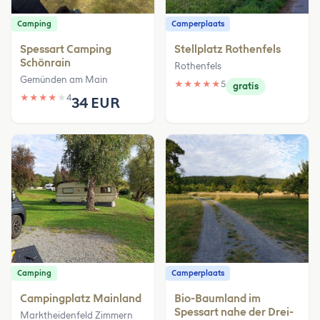
Camping
Camperplaats
Spessart Camping
Stellplatz Rothenfels
Schönrain
Rothenfels
Gemünden am Main
★
★
★
★
★
5
gratis
★
★
★
★
★
4
34 EUR
Camping
Camperplaats
Campingplatz Mainland
Bio-Baumland im
Spessart nahe der Drei-
Marktheidenfeld Zimmern