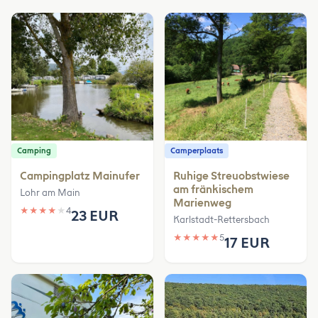
Camping
Camperplaats
Campingplatz Mainufer
Ruhige Streuobstwiese
am fränkischem
Lohr am Main
Marienweg
★
★
★
★
★
4
23 EUR
Karlstadt-Rettersbach
★
★
★
★
★
5
17 EUR