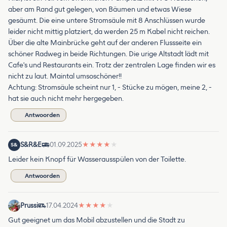
aber am Rand gut gelegen, von Bäumen und etwas Wiese
gesäumt. Die eine untere Stromsäule mit 8 Anschlüssen wurde
leider nicht mittig platziert, da werden 25 m Kabel nicht reichen.
Über die alte Mainbrücke geht auf der anderen Flussseite ein
schöner Radweg in beide Richtungen. Die urige Altstadt lädt mit
Cafe's und Restaurants ein. Trotz der zentralen Lage finden wir es
nicht zu laut. Maintal umsoschöner!!
Achtung: Stromsäule scheint nur 1, - Stücke zu mögen, meine 2, -
hat sie auch nicht mehr hergegeben.
Antwoorden
S&R&E
01.09.2025
★
★
★
★
★
S&
Leider kein Knopf für Wasserausspülen von der Toilette.
Antwoorden
Prussi
17.04.2024
★
★
★
★
★
Gut geeignet um das Mobil abzustellen und die Stadt zu