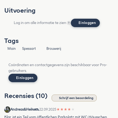
Uitvoering
Log in om alle informatie te zien
Einloggen
?
Tags
Main
Spessart
Brouwerij
Coördinaten en contactgegevens zijn beschikbaar voor Pro-
gebruikers.
Einloggen
Recensies (10)
Schrijf een beoordeling
Andreas&Heike
22.09.2025
★
★
★
★
★
Klar, ist ein Teil vom öffentlichen Parkplatz mit WC-Häusschen,