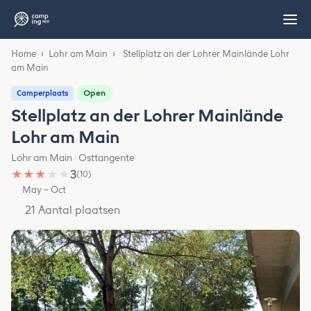
Home
›
Lohr am Main
›
Stellplatz an der Lohrer Mainlände Lohr
am Main
Open
Camperplaats
Stellplatz an der Lohrer Mainlände
Lohr am Main
Lohr am Main · Osttangente
★
★
★
★
★
3
(10)
May – Oct
21 Aantal plaatsen