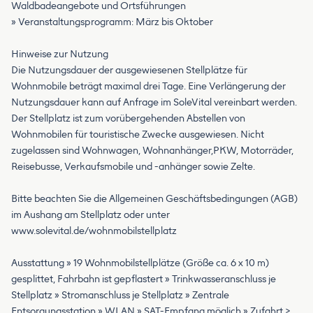
Waldbadeangebote und Ortsführungen
» Veranstaltungsprogramm: März bis Oktober
Hinweise zur Nutzung
Die Nutzungsdauer der ausgewiesenen Stellplätze für
Wohnmobile beträgt maximal drei Tage. Eine Verlängerung der
Nutzungsdauer kann auf Anfrage im SoleVital vereinbart werden.
Der Stellplatz ist zum vorübergehenden Abstellen von
Wohnmobilen für touristische Zwecke ausgewiesen. Nicht
zugelassen sind Wohnwagen, Wohnanhänger,PKW, Motorräder,
Reisebusse, Verkaufsmobile und -anhänger sowie Zelte.
Bitte beachten Sie die Allgemeinen Geschäftsbedingungen (AGB)
im Aushang am Stellplatz oder unter
www.solevital.de/wohnmobilstellplatz
Ausstattung » 19 Wohnmobilstellplätze (Größe ca. 6 x 10 m)
gesplittet, Fahrbahn ist gepflastert » Trinkwasseranschluss je
Stellplatz » Stromanschluss je Stellplatz » Zentrale
Entsorgungsstation » WLAN » SAT-Empfang möglich » Zufahrt >