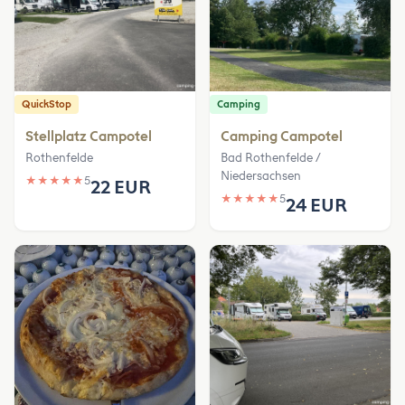
QuickStop
Camping
Stellplatz Campotel
Camping Campotel
Rothenfelde
Bad Rothenfelde /
Niedersachsen
★
★
★
★
★
5
22 EUR
★
★
★
★
★
5
24 EUR