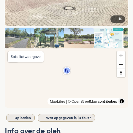
10
Satellietweergave
MapLibre
| ©
OpenStreetMap
contributors
Uploaden
Wat opgegeven is, is fout?
Info over de plek