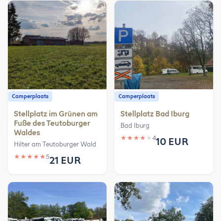
Camperplaats
Camperplaats
Stellplatz im Grünen am
Stellplatz Bad Iburg
Fuße des Teutoburger
Bad Iburg
Waldes
★
★
★
★
★
4
10 EUR
Hilter am Teutoburger Wald
★
★
★
★
★
5
21 EUR