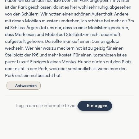
haben wir schon das nächste Event im Park angepeilt. Im Winter
ist der Park geschlossen, da ist es hier wohl sehr ruhig, abgesehen
von den Schülern. Wir hatten einen schönen Aufenthalt. Andere
mit riesen Mobilen mussten umdrehen, ich schätze bei mehr als 7m
ist Schluss. Ärgern tat uns nur, dass so viele Mobilsten ignorieren,
dass Markiesen und Möbel auf Stellplätzen nicht dauerhaft
aufgestellt gehören. Da sollte man auf einen Campingplatz
wechseln. Wer hier was zu meckern hat ist zu geizig für einen
Stellplatz der 19€ und mehr kostet. Für einen kostenlosen ist es
purer Luxus! Einziges kleines Manko, Hunde dürfen auf den Platz,
aber nicht in den Park, was aber verständlich ist wenn man den
Park erst einmal besucht hat.
Antwoorden
Log in om alle informatie te zien
Einloggen