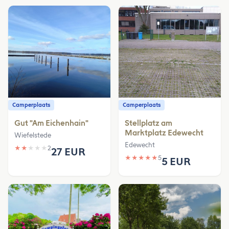
Camperplaats
Camperplaats
Gut "Am Eichenhain"
Stellplatz am
Marktplatz Edewecht
Wiefelstede
Edewecht
★
★
★
★
★
2
27 EUR
★
★
★
★
★
5
5 EUR