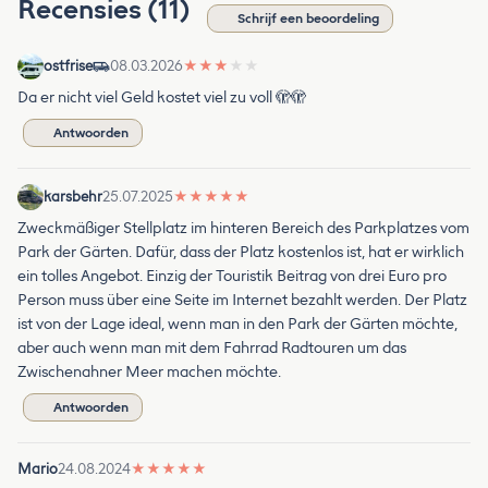
Recensies (11)
Schrijf een beoordeling
ostfrise
08.03.2026
★
★
★
★
★
Da er nicht viel Geld kostet viel zu voll 🫣🫣
Antwoorden
karsbehr
25.07.2025
★
★
★
★
★
Zweckmäßiger Stellplatz im hinteren Bereich des Parkplatzes vom
Park der Gärten. Dafür, dass der Platz kostenlos ist, hat er wirklich
ein tolles Angebot. Einzig der Touristik Beitrag von drei Euro pro
Person muss über eine Seite im Internet bezahlt werden. Der Platz
ist von der Lage ideal, wenn man in den Park der Gärten möchte,
aber auch wenn man mit dem Fahrrad Radtouren um das
Zwischenahner Meer machen möchte.
Antwoorden
Mario
24.08.2024
★
★
★
★
★