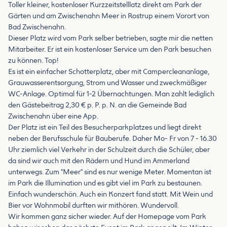
Toller kleiner, kostenloser Kurzzeitstelllatz direkt am Park der
Gärten und am Zwischenahn Meer in Rostrup einem Vorort von
Bad Zwischenahn.
Dieser Platz wird vom Park selber betrieben, sagte mir die netten
Mitarbeiter. Er ist ein kostenloser Service um den Park besuchen
zu können. Top!
Es ist ein einfacher Schotterplatz, aber mit Campercleananlage,
Grauwasserentsorgung, Strom und Wasser und zweckmäßiger
WC-Anlage. Optimal für 1-2 Übernachtungen. Man zahlt lediglich
den Gästebeitrag 2,30 € p. P. p. N. an die Gemeinde Bad
Zwischenahn über eine App.
Der Platz ist ein Teil des Besucherparkplatzes und liegt direkt
neben der Berufsschule für Bauberufe. Daher Mo- Fr von 7 - 16.30
Uhr ziemlich viel Verkehr in der Schulzeit durch die Schüler, aber
da sind wir auch mit den Rädern und Hund im Ammerland
unterwegs. Zum "Meer" sind es nur wenige Meter. Momentan ist
im Park die Illumination und es gibt viel im Park zu bestaunen.
Einfach wunderschön. Auch ein Konzert fand statt. Mit Wein und
Bier vor Wohnmobil durften wir mithören. Wundervoll.
Wir kommen ganz sicher wieder. Auf der Homepage vom Park