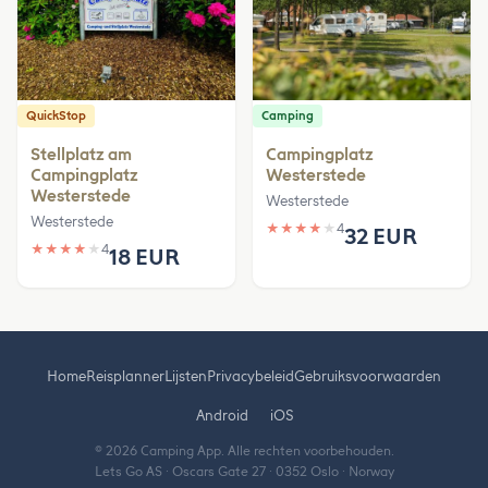
QuickStop
Camping
Stellplatz am
Campingplatz
Campingplatz
Westerstede
Westerstede
Westerstede
Westerstede
★
★
★
★
★
4
32 EUR
★
★
★
★
★
4
18 EUR
Home
Reisplanner
Lijsten
Privacybeleid
Gebruiksvoorwaarden
Android
iOS
© 2026 Camping App. Alle rechten voorbehouden.
Lets Go AS · Oscars Gate 27 · 0352 Oslo · Norway