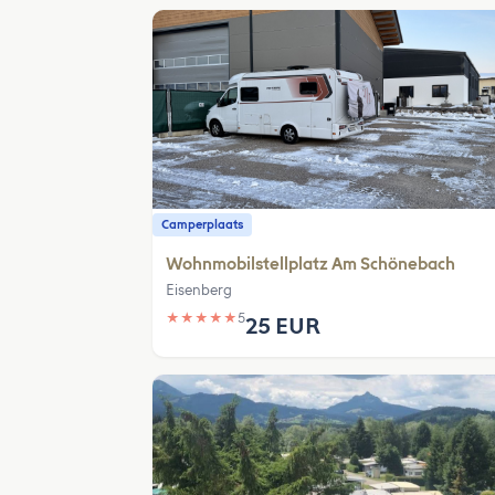
Camperplaats
Wohnmobilstellplatz Am Schönebach
Eisenberg
★
★
★
★
★
5
25 EUR