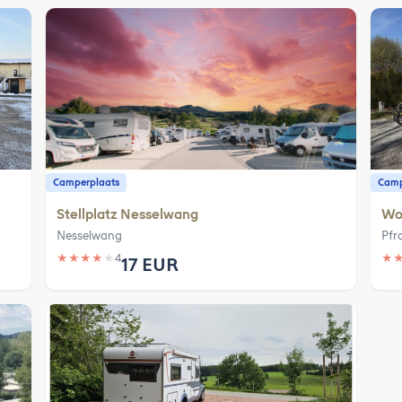
Camperplaats
Camp
Stellplatz Nesselwang
Woh
Nesselwang
Pfr
★
★
★
★
★
4
★
17 EUR