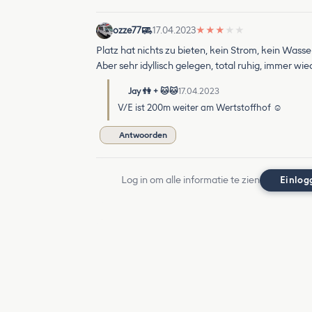
ozze77
17.04.2023
★
★
★
★
★
Platz hat nichts zu bieten, kein Strom, kein Wasse
Aber sehr idyllisch gelegen, total ruhig, immer wie
Jay 👫 + 🐱🐱
17.04.2023
V/E ist 200m weiter am Wertstoffhof ☺️
Antwoorden
Log in om alle informatie te zien
Einlog