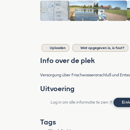
Uploaden
Wat opgegeven is, is fout?
Info over de plek
Versorgung über Frischwasseranschluß und Entso
Uitvoering
Log in om alle informatie te zien
Ein
?
Tags