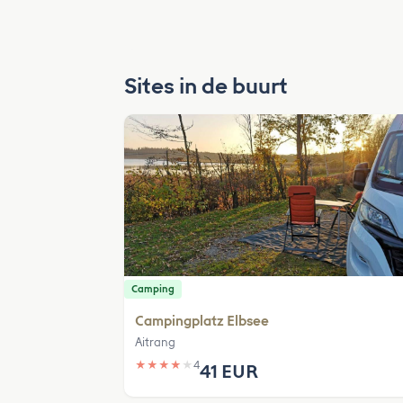
Sites in de buurt
Camping
Campingplatz Elbsee
Aitrang
★
★
★
★
★
4
41 EUR