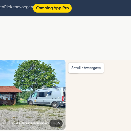
ten
Plek toevoegen
Camping App Pro
Satellietweergave
6