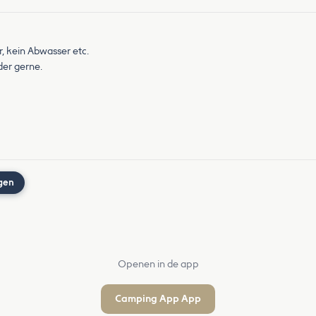
r, kein Abwasser etc.
der gerne.
gen
Openen in de app
Camping App App