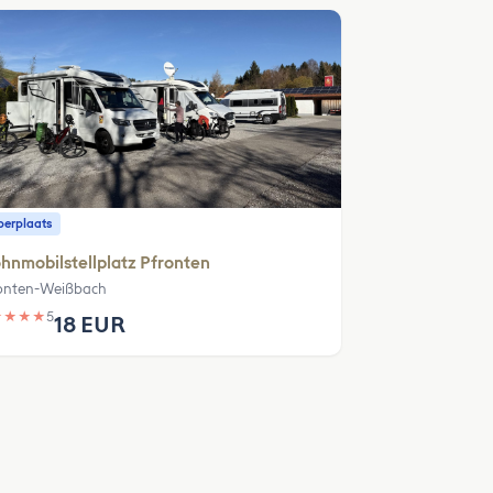
erplaats
nmobilstellplatz Pfronten
onten-Weißbach
★
★
★
★
5
18 EUR