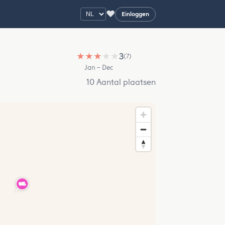
♥
Einloggen
★
★
★
★
★
3
(7)
Jan – Dec
10 Aantal plaatsen