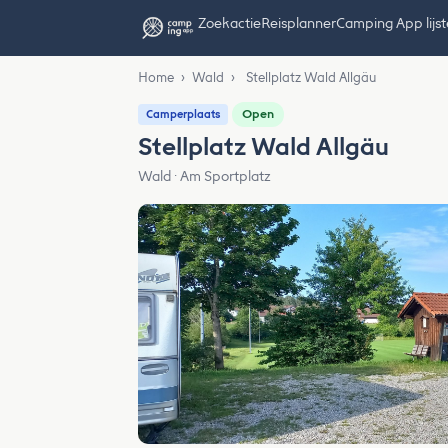
Zoekactie
Reisplanner
Camping App lijs
Home
›
Wald
›
Stellplatz Wald Allgäu
Open
Camperplaats
Stellplatz Wald Allgäu
Wald · Am Sportplatz