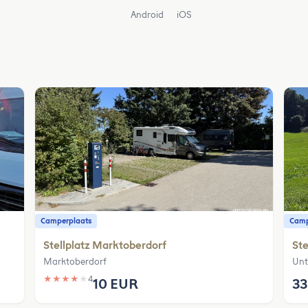
Android
iOS
Camperplaats
Camp
Stellplatz Marktoberdorf
Ste
Marktoberdorf
Unt
★
★
★
★
★
4
10 EUR
33