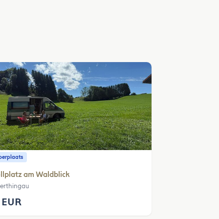
erplaats
llplatz am Waldblick
erthingau
 EUR