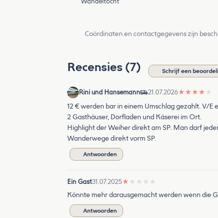
Wandeltocht
Coördinaten en contactgegevens zijn besch
Recensies (7)
Schrijf een beoordel
Rini und Hansemann
21.07.2026
★
★
★
★
★
12 € werden bar in einem Umschlag gezahlt. V/E 
2 Gasthäuser, Dorfladen und Käserei im Ort.
Highlight der Weiher direkt am SP. Man darf jederze
Wanderwege direkt vorm SP.
Antwoorden
Ein Gast
31.07.2025
★
★
★
★
★
Könnte mehr darausgemacht werden wenn die Gem
Antwoorden