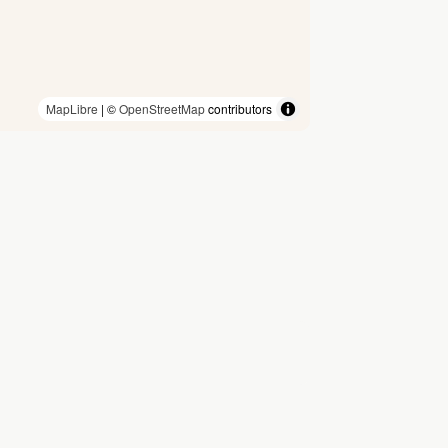
MapLibre
| ©
OpenStreetMap
contributors