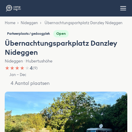
Home
›
Nideggen
›
Übernachtungsparkplatz Danzley Nideggen
Open
Parkeerplaats / gedoogplek
Übernachtungsparkplatz Danzley
Nideggen
Nideggen · Hubertushöhe
★
★
★
★
★
4
(9)
Jan – Dec
4 Aantal plaatsen