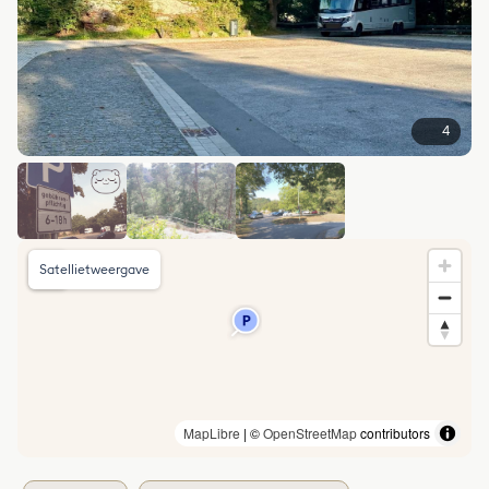
4
Satellietweergave
MapLibre
| ©
OpenStreetMap
contributors