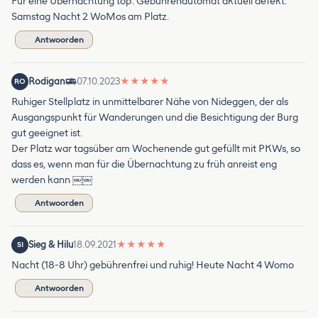
Für eine Übernachtung top. Gebührenautomat aktuell defekt.
Samstag Nacht 2 WoMos am Platz.
Antwoorden
Rodigan
07.10.2023
★
★
★
★
★
RO
Ruhiger Stellplatz in unmittelbarer Nähe von Nideggen, der als
Ausgangspunkt für Wanderungen und die Besichtigung der Burg
gut geeignet ist.
Der Platz war tagsüber am Wochenende gut gefüllt mit PKWs, so
dass es, wenn man für die Übernachtung zu früh anreist eng
werden kann ￼￼
Antwoorden
Sieg & Hilu
18.09.2021
★
★
★
★
★
SI
Nacht (18-8 Uhr) gebührenfrei und ruhig! Heute Nacht 4 Womo
Antwoorden