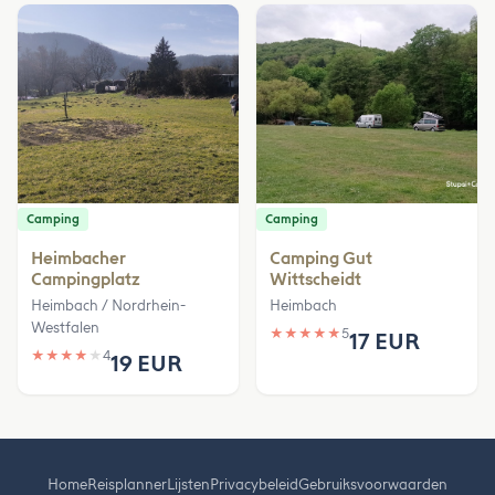
Camping
Camping
Heimbacher
Camping Gut
Campingplatz
Wittscheidt
Heimbach / Nordrhein-
Heimbach
Westfalen
★
★
★
★
★
5
17 EUR
★
★
★
★
★
4
19 EUR
Home
Reisplanner
Lijsten
Privacybeleid
Gebruiksvoorwaarden