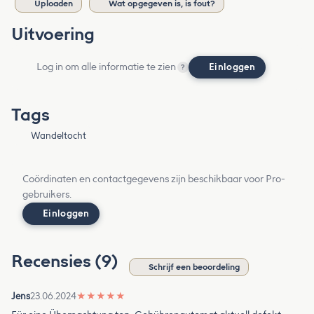
Uploaden
Wat opgegeven is, is fout?
Uitvoering
Log in om alle informatie te zien
Einloggen
?
Tags
Wandeltocht
Coördinaten en contactgegevens zijn beschikbaar voor Pro-
gebruikers.
Einloggen
Recensies (9)
Schrijf een beoordeling
Jens
23.06.2024
★
★
★
★
★