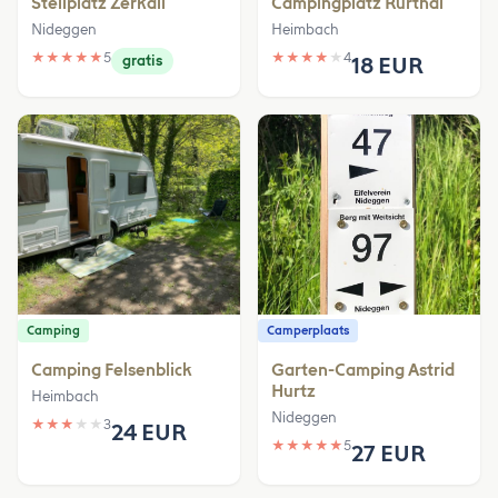
Stellplatz Zerkall
Campingplatz Rurthal
Nideggen
Heimbach
★
★
★
★
★
5
★
★
★
★
★
4
gratis
18 EUR
Camping
Camperplaats
Camping Felsenblick
Garten-Camping Astrid
Hurtz
Heimbach
Nideggen
★
★
★
★
★
3
24 EUR
★
★
★
★
★
5
27 EUR