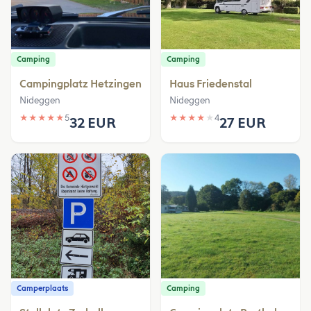
Camping
Camping
Campingplatz Hetzingen
Haus Friedenstal
Nideggen
Nideggen
★
★
★
★
★
5
★
★
★
★
★
4
32 EUR
27 EUR
Camperplaats
Camping