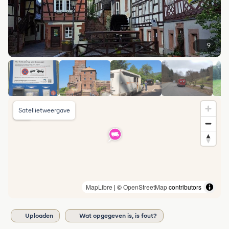
9
Satellietweergave
MapLibre
| ©
OpenStreetMap
contributors
Uploaden
Wat opgegeven is, is fout?