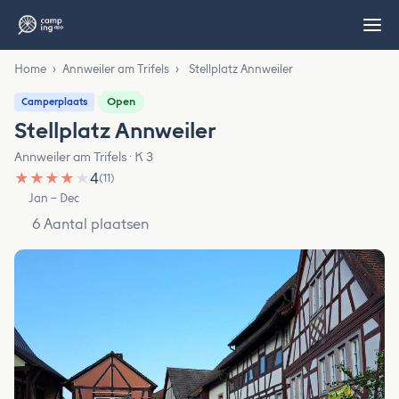
Home
›
Annweiler am Trifels
›
Stellplatz Annweiler
Open
Camperplaats
Stellplatz Annweiler
Annweiler am Trifels · K 3
★
★
★
★
★
4
(11)
Jan – Dec
6 Aantal plaatsen