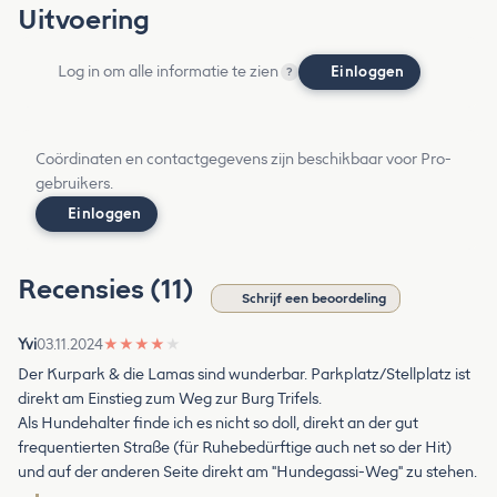
Uitvoering
Log in om alle informatie te zien
Einloggen
?
Coördinaten en contactgegevens zijn beschikbaar voor Pro-
gebruikers.
Einloggen
Recensies (11)
Schrijf een beoordeling
Yvi
03.11.2024
★
★
★
★
★
Der Kurpark & die Lamas sind wunderbar. Parkplatz/Stellplatz ist
direkt am Einstieg zum Weg zur Burg Trifels.
Als Hundehalter finde ich es nicht so doll, direkt an der gut
frequentierten Straße (für Ruhebedürftige auch net so der Hit)
und auf der anderen Seite direkt am "Hundegassi-Weg" zu stehen.