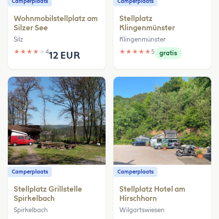
Camperplaats
Camperplaats
Wohnmobilstellplatz am
Stellplatz
Silzer See
Klingenmünster
Silz
Klingenmünster
★
★
★
★
★
4
★
★
★
★
★
5
12 EUR
gratis
Camperplaats
Camperplaats
Stellplatz Grillstelle
Stellplatz Hotel am
Spirkelbach
Hirschhorn
Spirkelbach
Wilgartswiesen