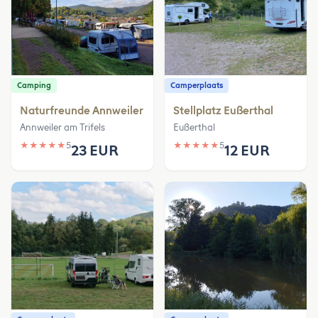
Camping
Camperplaats
Naturfreunde Annweiler
Stellplatz Eußerthal
Annweiler am Trifels
Eußerthal
★
★
★
★
★
5
★
★
★
★
★
5
23 EUR
12 EUR