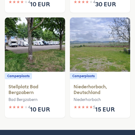
★
★
★
★
★
4
★
★
★
★
★
4
10 EUR
30 EUR
Camperplaats
Camperplaats
Stellplatz Bad
Niederhorbach,
Bergzabern
Deutschland
Bad Bergzabern
Niederhorbach
★
★
★
★
★
4
★
★
★
★
★
5
10 EUR
15 EUR