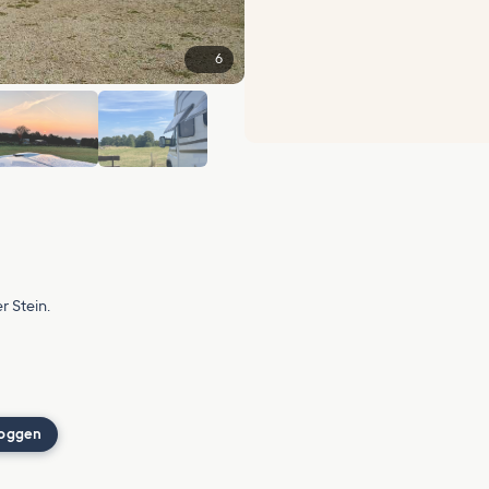
6
r Stein.
loggen