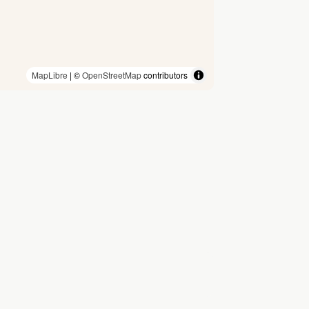
MapLibre
| ©
OpenStreetMap
contributors