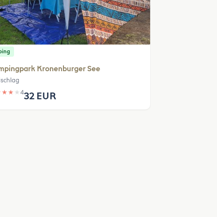
ping
mpingpark Kronenburger See
lschlag
★
★
★
★
4
32 EUR