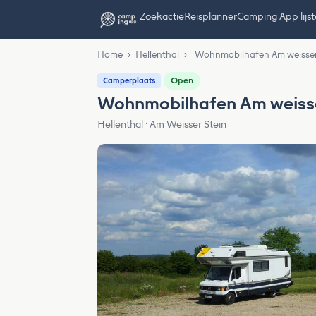
Zoekactie
Reisplanner
Camping App lijs
Home
›
Hellenthal
›
Wohnmobilhafen Am weisser
Open
Camperplaats
Wohnmobilhafen Am weisse
Hellenthal · Am Weisser Stein