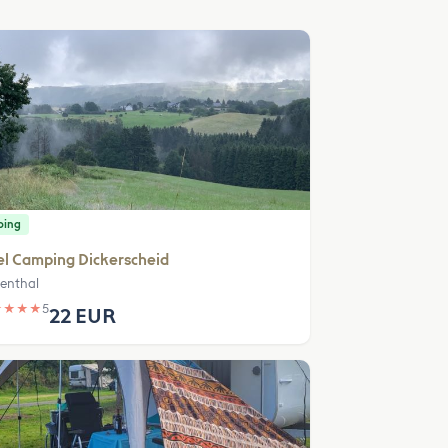
ping
el Camping Dickerscheid
lenthal
★
★
★
★
5
22 EUR