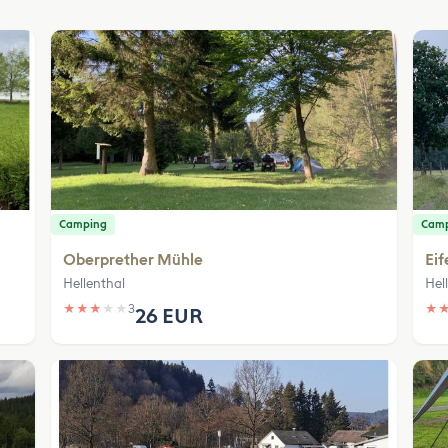
Camping
Cam
Oberprether Mühle
Eif
Hellenthal
Hel
★
★
★
★
★
3
★
26 EUR