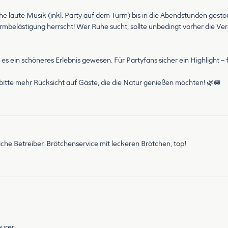
e laute Musik (inkl. Party auf dem Turm) bis in die Abendstunden gestör
Lärmbelästigung herrscht! Wer Ruhe sucht, sollte unbedingt vorher die V
s ein schöneres Erlebnis gewesen. Für Partyfans sicher ein Highlight –
r bitte mehr Rücksicht auf Gäste, die die Natur genießen möchten! 🌿🚐
liche Betreiber. Brötchenservice mit leckeren Brötchen, top!
eurer