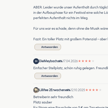
ABER: Leider wurde unser Aufenthalt durch täglich
in der Aufbauphase für ein Festival eine solche 
perfekten Aufenthalt nichts im Weg.
Für uns war es schade, denn ohne die Musik wäre e
Fazit: Ein toller Platz mit großem Potenzial – abe
Antwoorden
DieMeybachs
17.04.2026
★
★
★
★
★
DI
Einfacher Stellplatz, schön ruhig gelegen. Freund
Antwoorden
Lillifee 2Erwachene
12.10.2025
★
★
★
★
★
Betreiberin sehr freundlich
Platz sauber
für Strom eine Pauschale von 5 € am Tag etwas t