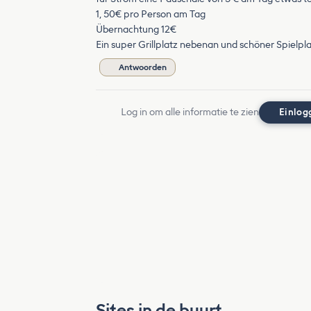
1, 50€ pro Person am Tag
Übernachtung 12€
Ein super Grillplatz nebenan und schöner Spielpla
Antwoorden
Log in om alle informatie te zien
Einlog
Sites in de buurt