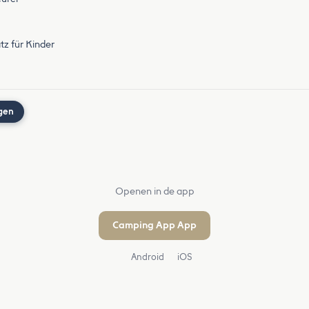
tz für Kinder
gen
Openen in de app
Camping App App
Android
iOS