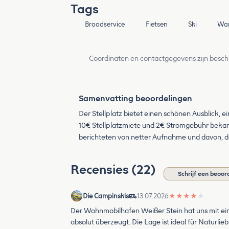
Tags
Broodservice
Fietsen
Ski
Wan
Coördinaten en contactgegevens zijn besch
Samenvatting beoordelingen
Der Stellplatz bietet einen schönen Ausblick, e
10€ Stellplatzmiete und 2€ Stromgebühr bekam
berichteten von netter Aufnahme und davon, 
Recensies (22)
Schrijf een beoor
Die Campinskis
13.07.2026
★
★
★
★
★
Der Wohnmobilhafen Weißer Stein hat uns mit ei
absolut überzeugt. Die Lage ist ideal für Naturl