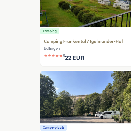
Camping
Camping Frankental / Igelmonder-Hof
Büllingen
★
★
★
★
★
5
22 EUR
Camperplaats