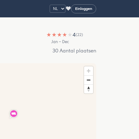
♥
Einloggen
★
★
★
★
★
4
(22)
Jan – Dec
30 Aantal plaatsen