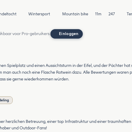
deltocht
Wintersport
Mountain bike
11m
247
Te
ikbaar voor Pro-gebruikers.
Einloggen
inen Spielplatz und einen Aussichtsturm in der Eifel, und der Pächter h
 man auch noch eine Flasche Rotwein dazu. Alle Bewertungen waren posi
dass sie gerne wiederkommen würden.
deling
ner herzlichen Betreuung, einer top Infrastruktur und einer traumha
iebhaber und Outdoor-Fans!