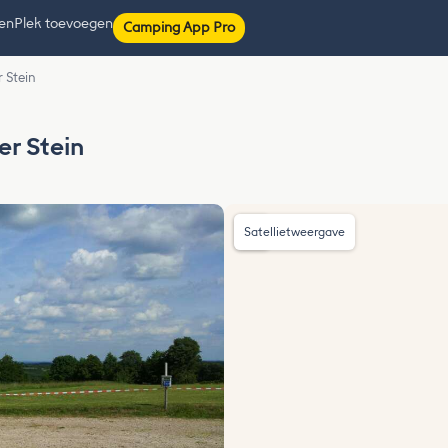
ten
Plek toevoegen
Camping App Pro
 Stein
r Stein
Satellietweergave