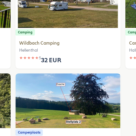
Camping
Cam
Wildbach Camping
Ca
Hellenthal
Hal
★
★
★
★
★
5
★
32 EUR
Camperplaats