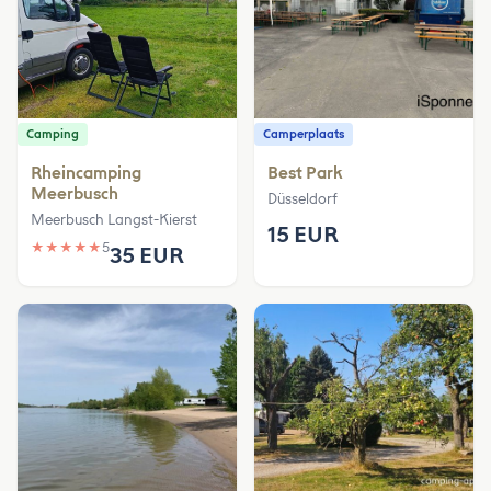
Camping
Camperplaats
Rheincamping
Best Park
Meerbusch
Düsseldorf
Meerbusch Langst-Kierst
15 EUR
★
★
★
★
★
5
35 EUR