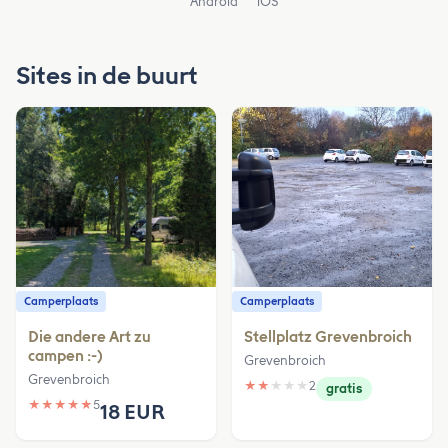
Android
iOS
Sites in de buurt
Camperplaats
Camperplaats
Die andere Art zu
Stellplatz Grevenbroich
campen :-)
Grevenbroich
Grevenbroich
★
★
★
★
★
2
gratis
★
★
★
★
★
5
18 EUR