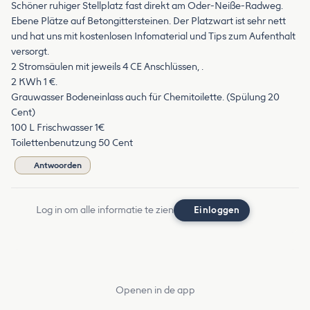
Schöner ruhiger Stellplatz fast direkt am Oder-Neiße-Radweg.
Ebene Plätze auf Betongittersteinen. Der Platzwart ist sehr nett
und hat uns mit kostenlosen Infomaterial und Tips zum Aufenthalt
versorgt.
2 Stromsäulen mit jeweils 4 CE Anschlüssen, .
2 KWh 1 €.
Grauwasser Bodeneinlass auch für Chemitoilette. (Spülung 20
Cent)
100 L Frischwasser 1€
Toilettenbenutzung 50 Cent
Antwoorden
Log in om alle informatie te zien
Einloggen
Openen in de app