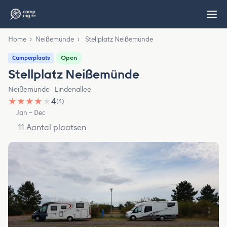
Home
›
Neißemünde
›
Stellplatz Neißemünde
Open
Camperplaats
Stellplatz Neißemünde
Neißemünde · Lindenallee
★
★
★
★
★
4
(4)
Jan – Dec
11 Aantal plaatsen