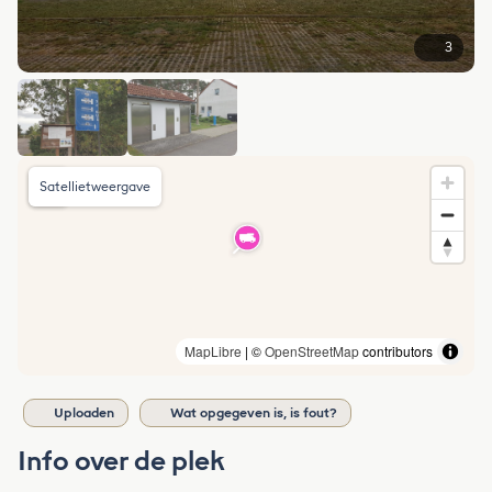
3
Satellietweergave
MapLibre
| ©
OpenStreetMap
contributors
Uploaden
Wat opgegeven is, is fout?
Info over de plek