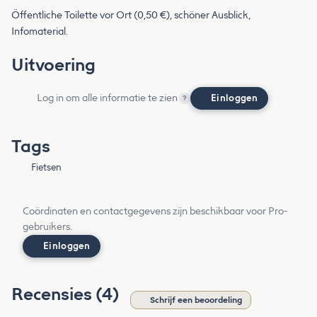
Öffentliche Toilette vor Ort (0,50 €), schöner Ausblick,
Infomaterial.
Uitvoering
Log in om alle informatie te zien
Einloggen
?
Tags
Fietsen
Coördinaten en contactgegevens zijn beschikbaar voor Pro-
gebruikers.
Einloggen
Recensies (4)
Schrijf een beoordeling