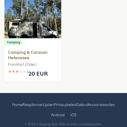
Camping
Camping & Caravan
Helenesee
Frankfurt (Oder)
★
★
★
★
★
3
20 EUR
Home
Reisplanner
Lijsten
Privacybeleid
Gebruiksvoorwaarden
Android
iOS
© 2026 Camping App. Alle rechten voorbehouden.