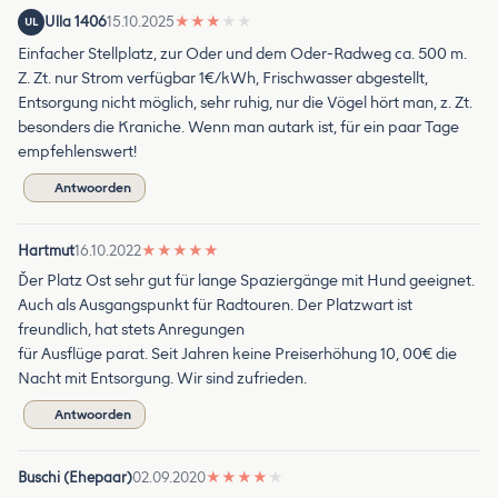
Ulla 1406
15.10.2025
★
★
★
★
★
UL
Einfacher Stellplatz, zur Oder und dem Oder-Radweg ca. 500 m.
Z. Zt. nur Strom verfügbar 1€/kWh, Frischwasser abgestellt,
Entsorgung nicht möglich, sehr ruhig, nur die Vögel hört man, z. Zt.
besonders die Kraniche. Wenn man autark ist, für ein paar Tage
empfehlenswert!
Antwoorden
Hartmut
16.10.2022
★
★
★
★
★
Ďer Platz Ost sehr gut für lange Spaziergänge mit Hund geeignet.
Auch als Ausgangspunkt für Radtouren. Der Platzwart ist
freundlich, hat stets Anregungen
für Ausflüge parat. Seit Jahren keine Preiserhöhung 10, 00€ die
Nacht mit Entsorgung. Wir sind zufrieden.
Antwoorden
Buschi (Ehepaar)
02.09.2020
★
★
★
★
★