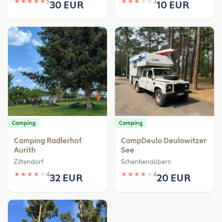
★
★
★
★
★
5
★
★
★
★
★
3
30 EUR
10 EUR
Camping
Camping
Camping Radlerhof
CampDeulo Deulowitzer
Aurith
See
Ziltendorf
Schenkendöbern
★
★
★
★
★
4
★
★
★
★
★
4
32 EUR
20 EUR