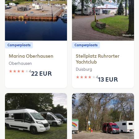
Camperplaats
Camperplaats
Marina Oberhausen
Stellplatz Ruhrorter
Yachtclub
Oberhausen
Duisburg
★
★
★
★
★
4
22 EUR
★
★
★
★
★
4
13 EUR