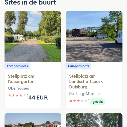
Sites in de buurt
Camperplaats
Camperplaats
Stellplatz am
Stellplatz am
Kaisergarten
Landschaftspark
Duisburg
Oberhausen
Duisburg-Meiderich
★
★
★
★
★
4
44 EUR
★
★
★
★
★
3
gratis