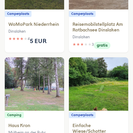
Camperplaats
Camperplaats
WoMoPark Niederrhein
Reisemobilstellplatz Am
Rotbachsee Dinslaken
Dinslaken
Dinslaken
★
★
★
★
★
4
5 EUR
★
★
★
★
★
3
gratis
Camping
Camperplaats
Haus Kron
Einfache
Wiese/Schotter
Mülheim an der Ruhr