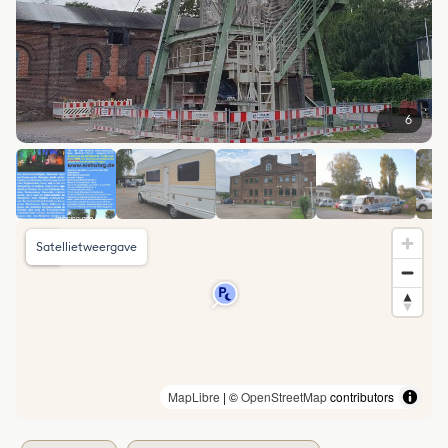
6
Satellietweergave
MapLibre
| ©
OpenStreetMap
contributors