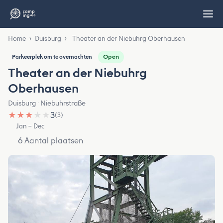
Home
›
Duisburg
›
Theater an der Niebuhrg Oberhausen
Open
Parkeerplek om te overnachten
Theater an der Niebuhrg
Oberhausen
Duisburg · Niebuhrstraße
★
★
★
★
★
3
(3)
Jan – Dec
6 Aantal plaatsen