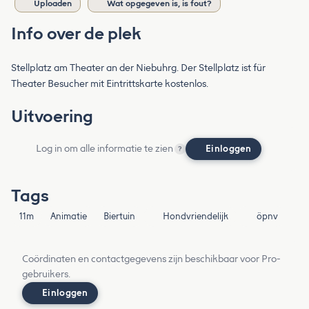
Uploaden
Wat opgegeven is, is fout?
Info over de plek
Stellplatz am Theater an der Niebuhrg. Der Stellplatz ist für
Theater Besucher mit Eintrittskarte kostenlos.
Uitvoering
Log in om alle informatie te zien
Einloggen
?
Tags
11m
Animatie
Biertuin
Hondvriendelijk
öpnv
Coördinaten en contactgegevens zijn beschikbaar voor Pro-
gebruikers.
Einloggen