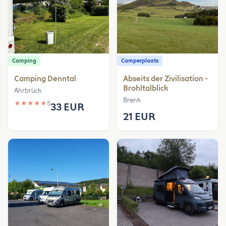
Camping
Camperplaats
Camping Denntal
Abseits der Zivilisation -
Brohltalblick
Ahrbrück
Brenk
★
★
★
★
★
5
33 EUR
21 EUR