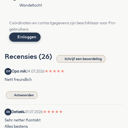
Wandeltocht
Coördinaten en contactgegevens zijn beschikbaar voor Pro-
gebruikers.
Einloggen
Recensies (26)
Schrijf een beoordeling
Opa mik
24.07.2026
★
★
★
★
★
OP
Nett freundlich
Antwoorden
Detie
01.07.2026
★
★
★
★
★
DE
Sehr netter Kontakt
Alles bestens