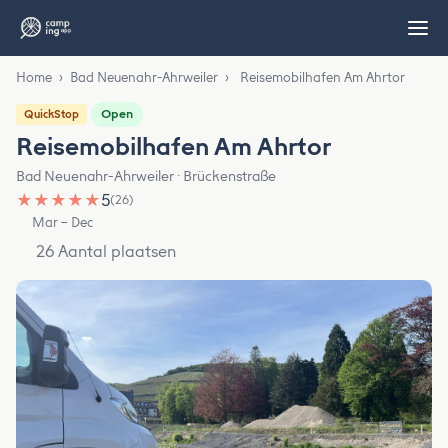
Home
›
Bad Neuenahr-Ahrweiler
›
Reisemobilhafen Am Ahrtor
Open
QuickStop
Reisemobilhafen Am Ahrtor
Bad Neuenahr-Ahrweiler · Brückenstraße
★
★
★
★
★
5
(26)
Mar – Dec
26 Aantal plaatsen