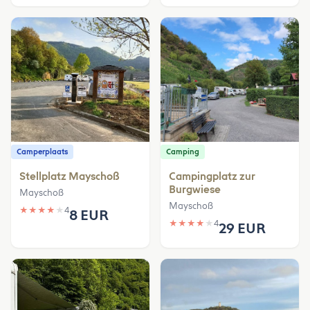
Camperplaats
Camping
Stellplatz Mayschoß
Campingplatz zur
Burgwiese
Mayschoß
Mayschoß
★
★
★
★
★
4
8 EUR
★
★
★
★
★
4
29 EUR