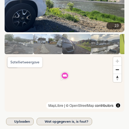
23
Satellietweergave
MapLibre
| ©
OpenStreetMap
contributors
Uploaden
Wat opgegeven is, is fout?