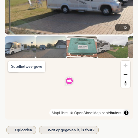
16
Satellietweergave
MapLibre
| ©
OpenStreetMap
contributors
Uploaden
Wat opgegeven is, is fout?