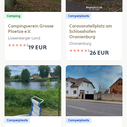
Camping
Camperplaats
Campingverein Grosse
Caravanstellplatz am
Ploetze e.V.
Schlosshafen
Oranienburg
Löwenberger Land
Oranienburg
★
★
★
★
★
5
19 EUR
★
★
★
★
★
5
26 EUR
Camperplaats
Camperplaats