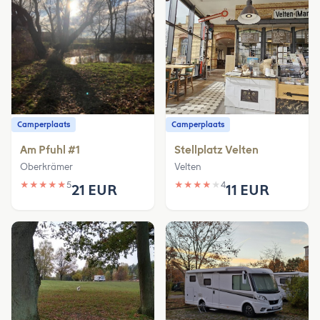
Camperplaats
Camperplaats
Am Pfuhl #1
Stellplatz Velten
Oberkrämer
Velten
★
★
★
★
★
5
★
★
★
★
★
4
21 EUR
11 EUR