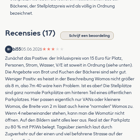
Bäckerei, der Stellplatzpreis wird als völlig in Ordnung
bezeichnet.
Recensies (17)
Schrijf een beoordeling
bi55
05.06.2026
★
★
★
★
★
BI
Zunächst das Positive: der Inklusivpreis von 15 Euro für Platz,
Personen, Strom, Wasser, V/E ist soweit in Ordnung (siehe unten).
Die Angebote von Brot und Kuchen der Bäckerei sind sehr gut.
Weniger Positiv: es heisst in der Beschreibung Womos nicht größer
als 8 m, also 7m 40 wäre kein Problem. Ist es aber! Die Stellplätze
sind ganz normale Parkplätze am hinteren Teil eines öffentlichen
Parkplatzes. Hier passen eigentlich nur VANs oder kleinere
Womos, die Breite von 2 m lässt auch keine "normalen" Womos zu.
Wenn 4 nebeneinander stehen, kann man die Womotür nicht
öffnen. Auf den Bildern sieht alles leer aus. Real ist der Parkplatz
zu 80 % mit PKWs belegt. Tagsüber ziemlich laut durch
Zugverkehr auf der einen und viel befahrene Strasse auf der