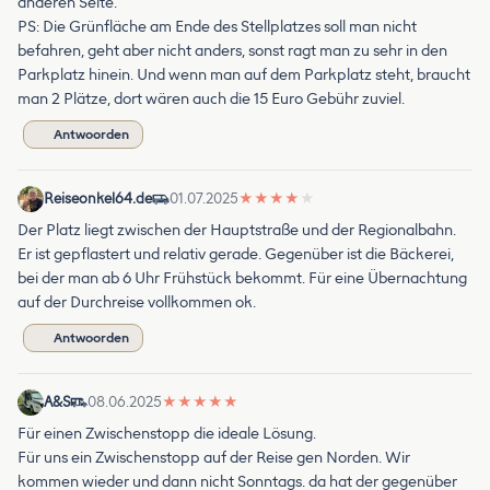
anderen Seite.
PS: Die Grünfläche am Ende des Stellplatzes soll man nicht
befahren, geht aber nicht anders, sonst ragt man zu sehr in den
Parkplatz hinein. Und wenn man auf dem Parkplatz steht, braucht
man 2 Plätze, dort wären auch die 15 Euro Gebühr zuviel.
Antwoorden
Reiseonkel64.de
01.07.2025
★
★
★
★
★
Der Platz liegt zwischen der Hauptstraße und der Regionalbahn.
Er ist gepflastert und relativ gerade. Gegenüber ist die Bäckerei,
bei der man ab 6 Uhr Frühstück bekommt. Für eine Übernachtung
auf der Durchreise vollkommen ok.
Antwoorden
A&S
08.06.2025
★
★
★
★
★
Für einen Zwischenstopp die ideale Lösung.
Für uns ein Zwischenstopp auf der Reise gen Norden. Wir
kommen wieder und dann nicht Sonntags. da hat der gegenüber