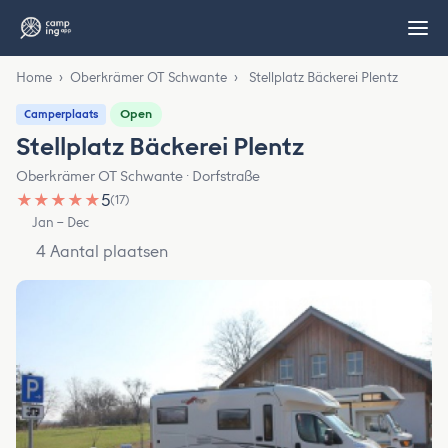
Home
›
Oberkrämer OT Schwante
›
Stellplatz Bäckerei Plentz
Open
Camperplaats
Stellplatz Bäckerei Plentz
Oberkrämer OT Schwante · Dorfstraße
★
★
★
★
★
5
(17)
Jan – Dec
4 Aantal plaatsen