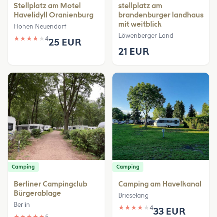
Stellplatz am Motel
stellplatz am
Havelidyll Oranienburg
brandenburger landhaus
mit weitblick
Hohen Neuendorf
Löwenberger Land
★
★
★
★
★
4
25 EUR
21 EUR
Camping
Camping
Berliner Campingclub
Camping am Havelkanal
Bürgerablage
Brieselang
Berlin
★
★
★
★
★
4
33 EUR
★
★
★
★
★
5